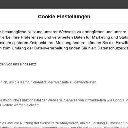
Cookie Einstellungen
| Lieferservice nach Wolnzach
ie bestmögliche Nutzung unserer Webseite zu ermöglichen und unsere
hierbei Ihre Präferenzen und verarbeiten Daten für Marketing und Stati
lnzach günstig kaufe
einem späteren Zeitpunkt Ihre Meinung ändern, können Sie die Einwillig
en zum Umfang der Datenverarbeitung finden Sie hier:
Datenschutzerkl
en von uns eingesetzt:
 für Wolnzach
rlich, um die Kernfunktionalität der Webseite zu gewährleisten.
ür Fahrten in und um Wolnzach sind, empfehlen wir Ihnen 
estmögliche Funktionalität der Webseite. Services von Drittanbietern wie Google 
ch seine solide Verarbeitung und die herausragende Qualitä
eitere werden aktiviert.
 sich in so vielen unterschiedlichen Ausstattungen durch 
 es uns, die Nutzung der Webseite zu analysieren, um die Leistung zu messen u
ohl als Gebraucht- und Jahreswagen zu Top-Preisen als au