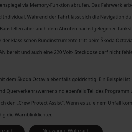
ßenspiegel via Memory-Funktion abrufen. Das Fahrwerk arbe
 Individual. Während der Fahrt lässt sich die Navigation d
 Baustellen aber auch dem Abrufen nächstgelegener Tankst
 der klassischen Rundinstrumente tritt beim Škoda Octavia e
N bereit und auch eine 220 Volt- Steckdose darf nicht fehl
it dem Škoda Octavia ebenfalls goldrichtig. Ein Beispiel is
d Querverkehrswarner sind ebenfalls Teil des Programm un
 den „Crew Protect Assist“. Wenn es zu einem Unfall komm
ig die Warnblinklichter.
lnzach
Neuwagen Wolnzach