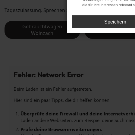
Technologien eingesetzt, die v
die für Ihre Interessen relevant s
Tageszulassung. Sprechen Sie uns an und entdecken Sie di
Speichern
Gebrauchtwagen
Jahreswagen Wo
Wolnzach
Fehler: Network Error
Beim Laden ist ein Fehler aufgetreten.
Hier sind ein paar Tipps, die dir helfen können:
Überprüfe deine Firewall und deine Internetverb
Laden andere Webseiten, zum Beispiel deine Suchmasc
Prüfe deine Browsererweiterungen.