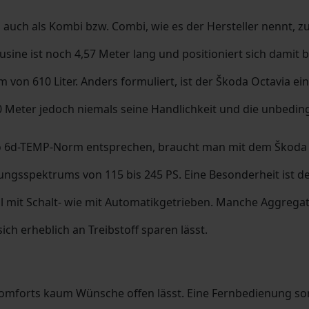
 auch als Kombi bzw. Combi, wie es der Hersteller nennt, zu
ne ist noch 4,57 Meter lang und positioniert sich damit be
 von 610 Liter. Anders formuliert, ist der Škoda Octavia ein
Meter jedoch niemals seine Handlichkeit und die unbeding
o 6d-TEMP-Norm entsprechen, braucht man mit dem Škoda 
ngsspektrums von 115 bis 245 PS. Eine Besonderheit ist de
hl mit Schalt- wie mit Automatikgetrieben. Manche Aggregat
ich erheblich an Treibstoff sparen lässt.
 Komforts kaum Wünsche offen lässt. Eine Fernbedienung sor