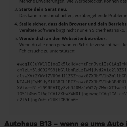
Manche Erweiterungen, wie Werbeblocker, können das L
Starte dein Gerät neu.
Das kann manchmal helfen, vorübergehende Probleme
Stelle sicher, dass dein Browser und dein Betrie
Veraltete Software birgt nicht nur ein Sicherheitsrisi
Wende dich an den Webseitenbetreiber.
Wenn du alle oben genannten Schritte versucht hast, k
Fehlersuche zu unterstützen:
ewogICJuYW1lIjogIk5ldHdvcmtFcnJvciIsCiAgImN
cmlzLm5ldC92MS9jbGllbnRzLzIwMjUvd2Vic2l0ZS1
clswXVt2YWx1ZV09dHJ1ZSZmaWx0ZXJbMV1bZmllbGR
NTAwMjEyMSUyMiU3RCU1RCZmaWx0ZXJbMV1bb3BdPUl
XVtvcmRlcl09REVTQyZzb3J0WzJdW2ZpZWxkXT1wcml
IG51bGwsCiAgICAiZXhwZWN0IjogewogICAgICAicmV
c2t5IjogZmFsc2UKICB9Cn0=
Autohaus B13 – wenn es ums Auto 