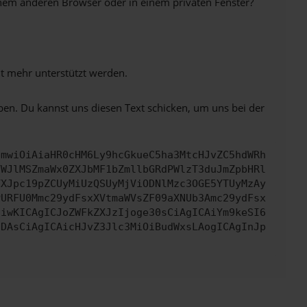
inem anderen Browser oder in einem privaten Fenster?
ht mehr unterstützt werden.
ben. Du kannst uns diesen Text schicken, um uns bei der
cmwiOiAiaHR0cHM6Ly9hcGkueC5ha3MtcHJvZC5hdWRh
YWJlMSZmaWx0ZXJbMF1bZmllbGRdPWlzT3duJmZpbHRl
YXJpc19pZCUyMiUzQSUyMjViODNlMzc3OGE5YTUyMzAy
PURFU0Mmc29ydFsxXVtmaWVsZF09aXNUb3Amc29ydFsx
IiwKICAgICJoZWFkZXJzIjoge30sCiAgICAiYm9keSI6
IDAsCiAgICAicHJvZ3Jlc3MiOiBudWxsLAogICAgInJp