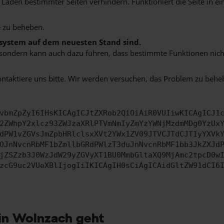
aden bestimmter Seiten verhindern. Funktioniert die Seite in e
 zu beheben.
bssystem auf dem neuesten Stand sind.
ko, sondern kann auch dazu führen, dass bestimmte Funktionen nic
ontaktiere uns bitte. Wir werden versuchen, das Problem zu behe
vbmZpZyI6IHsKICAgICJtZXRob2QiOiAiR0VUIiwKICAgICJ1
2ZWhpY2xlcz93ZWJzaXRlPTVmNmIyZmYzYWNjMzdmMDg0YzUx
dPW1vZGVsJmZpbHRlclsxXVt2YWx1ZV09JTVCJTdCJTIyYXVk
OJnNvcnRbMF1bZmllbGRdPWlzT3duJnNvcnRbMF1bb3JkZXJd
jZSZzb3J0WzJdW29yZGVyXT1BU0MmbGltaXQ9MjAmc2tpcD0w
zcG9uc2VUeXBlIjogIiIKICAgIH0sCiAgICAidGltZW91dCI6
in Wolnzach geht