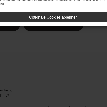
on dritten Werbetreibenden verwendet werden, um Sie auf anderen Webseiten zu ve
ind.
e Vielfalt.
Optionale Cookies ablehnen
lnzach
Neuwagen Wolnzach
indung.
hine?