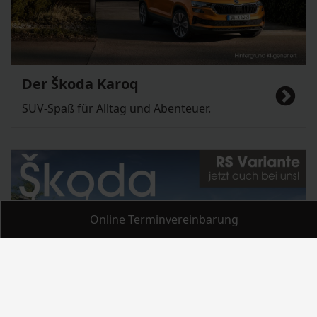
Der Škoda Karoq
SUV-Spaß für Alltag und Abenteuer.
Online Terminvereinbarung