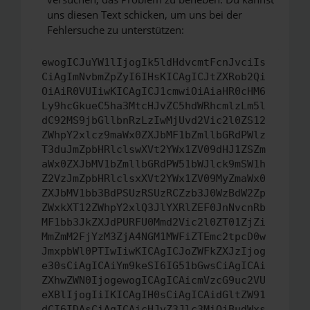
uns diesen Text schicken, um uns bei der
Fehlersuche zu unterstützen:
ewogICJuYW1lIjogIk5ldHdvcmtFcnJvciIs
CiAgImNvbmZpZyI6IHsKICAgICJtZXRob2Qi
OiAiR0VUIiwKICAgICJ1cmwiOiAiaHR0cHM6
Ly9hcGkueC5ha3MtcHJvZC5hdWRhcmlzLm5l
dC92MS9jbGllbnRzLzIwMjUvd2Vic2l0ZS12
ZWhpY2xlcz9maWx0ZXJbMF1bZmllbGRdPWlz
T3duJmZpbHRlclswXVt2YWx1ZV09dHJ1ZSZm
aWx0ZXJbMV1bZmllbGRdPW51bWJlck9mSW1h
Z2VzJmZpbHRlclsxXVt2YWx1ZV09MyZmaWx0
ZXJbMV1bb3BdPSUzRSUzRCZzb3J0WzBdW2Zp
ZWxkXT12ZWhpY2xlQ3JlYXRlZEF0JnNvcnRb
MF1bb3JkZXJdPURFU0Mmd2Vic2l0ZT01ZjZi
MmZmM2FjYzM3ZjA4NGM1MWFiZTEmc2tpcD0w
JmxpbWl0PTIwIiwKICAgICJoZWFkZXJzIjog
e30sCiAgICAiYm9keSI6IG51bGwsCiAgICAi
ZXhwZWN0IjogewogICAgICAicmVzcG9uc2VU
eXBlIjogIiIKICAgIH0sCiAgICAidGltZW91
dCI6IDAsCiAgICAicHJvZ3Jlc3MiOiBudWxs