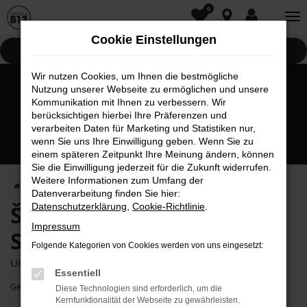
0
Zum
Hauptinhalt
Cookie Einstellungen
springen
Pannenhilfe
Wir nutzen Cookies, um Ihnen die bestmögliche
Nutzung unserer Webseite zu ermöglichen und unsere
Kommunikation mit Ihnen zu verbessern. Wir
berücksichtigen hierbei Ihre Präferenzen und
verarbeiten Daten für Marketing und Statistiken nur,
wenn Sie uns Ihre Einwilligung geben. Wenn Sie zu
einem späteren Zeitpunkt Ihre Meinung ändern, können
Sie die Einwilligung jederzeit für die Zukunft widerrufen.
Weitere Informationen zum Umfang der
Startseite
Service & Werkstatt
Serviceleistungen
Datenverarbeitung finden Sie hier:
Škoda I Seat I Cupra -
Datenschutzerklärung
,
Cookie-Richtlinie
.
Impressum
Serviceleistungen
Folgende Kategorien von Cookies werden von uns eingesetzt:
Unser umfangreiches Leistungsspektrum
Essentiell
Genannte Preise gelten bis 31.12.2025.
Diese Technologien sind erforderlich, um die
Kernfunktionalität der Webseite zu gewährleisten.