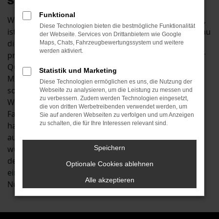
Sie Ihre Mobilität in Wolnzach
Funktional
Wenn Sie beim Autokauf mit spitzen Bleistift rechnen,
Diese Technologien bieten die bestmögliche Funktionalität
ist ein Škoda Octavia Jahreswagen für Wolnzach genau
der Webseite. Services von Drittanbietern wie Google
die richtige Wahl. Sie verbinden mit einem Kauf die
Maps, Chats, Fahrzeugbewertungssystem und weitere
werden aktiviert.
preislichen Vorteile eines Gebrauchtwagens mit einer
Qualität, die fast der eines Neuwagens entspricht.
Statistik und Marketing
Mancherorts werden Škoda Octavia Jahreswagen
Diese Technologien ermöglichen es uns, die Nutzung der
sogar als die bessere Wahl für Fahrten in Städten wie
Webseite zu analysieren, um die Leistung zu messen und
zu verbessern. Zudem werden Technologien eingesetzt,
Wolnzach angesehen. Der Grund liegt darin, dass die
die von dritten Werbetreibenden verwendet werden, um
Fahrzeuge bereits einige Kilometer auf dem Buckel
Sie auf anderen Webseiten zu verfolgen und um Anzeigen
zu schalten, die für Ihre Interessen relevant sind.
haben und auf diese Weise Produktionsfehler
ausgeschlossen werden können. Anders formuliert
wurde jeder Škoda Octavia Jahreswagen bereits auf
Speichern
den Straßen von Wolnzach oder anderswo
Optionale Cookies ablehnen
eingefahren und ist somit bereit für die sofortige
Alle akzeptieren
Nutzung. Und dass natürlich ohne Wartezeit.