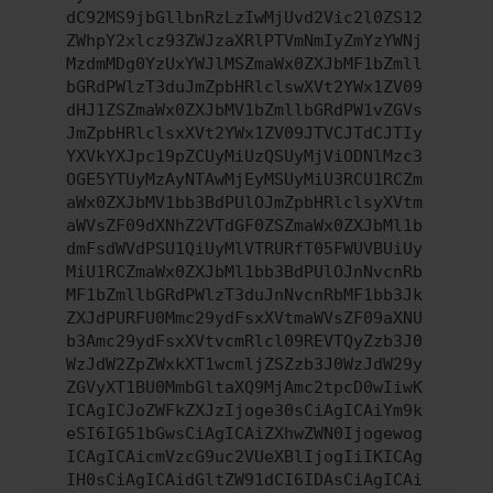
dC92MS9jbGllbnRzLzIwMjUvd2Vic2l0ZS12
ZWhpY2xlcz93ZWJzaXRlPTVmNmIyZmYzYWNj
MzdmMDg0YzUxYWJlMSZmaWx0ZXJbMF1bZmll
bGRdPWlzT3duJmZpbHRlclswXVt2YWx1ZV09
dHJ1ZSZmaWx0ZXJbMV1bZmllbGRdPW1vZGVs
JmZpbHRlclsxXVt2YWx1ZV09JTVCJTdCJTIy
YXVkYXJpc19pZCUyMiUzQSUyMjViODNlMzc3
OGE5YTUyMzAyNTAwMjEyMSUyMiU3RCU1RCZm
aWx0ZXJbMV1bb3BdPUlOJmZpbHRlclsyXVtm
aWVsZF09dXNhZ2VTdGF0ZSZmaWx0ZXJbMl1b
dmFsdWVdPSU1QiUyMlVTRURfT05FWUVBUiUy
MiU1RCZmaWx0ZXJbMl1bb3BdPUlOJnNvcnRb
MF1bZmllbGRdPWlzT3duJnNvcnRbMF1bb3Jk
ZXJdPURFU0Mmc29ydFsxXVtmaWVsZF09aXNU
b3Amc29ydFsxXVtvcmRlcl09REVTQyZzb3J0
WzJdW2ZpZWxkXT1wcmljZSZzb3J0WzJdW29y
ZGVyXT1BU0MmbGltaXQ9MjAmc2tpcD0wIiwK
ICAgICJoZWFkZXJzIjoge30sCiAgICAiYm9k
eSI6IG51bGwsCiAgICAiZXhwZWN0Ijogewog
ICAgICAicmVzcG9uc2VUeXBlIjogIiIKICAg
IH0sCiAgICAidGltZW91dCI6IDAsCiAgICAi