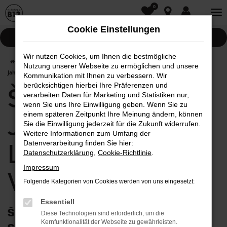
0
Zum
Hauptinhalt
Cookie Einstellungen
springen
Pannenhilfe
Wir nutzen Cookies, um Ihnen die bestmögliche
Startseite
Wolnzach
Škoda
Škoda Octavia
Škoda Octavia
Nutzung unserer Webseite zu ermöglichen und unsere
Jahreswagen mit Lieferservice nach Wolnzach
Kommunikation mit Ihnen zu verbessern. Wir
berücksichtigen hierbei Ihre Präferenzen und
Škoda Octavia
verarbeiten Daten für Marketing und Statistiken nur,
wenn Sie uns Ihre Einwilligung geben. Wenn Sie zu
einem späteren Zeitpunkt Ihre Meinung ändern, können
Jahreswagen mit
Sie die Einwilligung jederzeit für die Zukunft widerrufen.
Weitere Informationen zum Umfang der
Lieferservice nach
Datenverarbeitung finden Sie hier:
Datenschutzerklärung
,
Cookie-Richtlinie
.
Impressum
Wolnzach
Folgende Kategorien von Cookies werden von uns eingesetzt:
Essentiell
Škoda Octavia Jahreswagen: optimieren
Diese Technologien sind erforderlich, um die
Kernfunktionalität der Webseite zu gewährleisten.