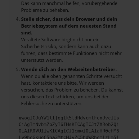
Das kann manchmal helfen, vorübergehende
Probleme zu beheben.
Stelle sicher, dass dein Browser und dein
Betriebssystem auf dem neuesten Stand
sind.
Veraltete Software birgt nicht nur ein
Sicherheitsrisiko, sondern kann auch dazu
führen, dass bestimmte Funktionen nicht mehr
unterstützt werden.
Wende dich an den Webseitenbetreiber.
Wenn du alle oben genannten Schritte versucht
hast, kontaktiere uns bitte. Wir werden
versuchen, das Problem zu beheben. Du kannst
uns diesen Text schicken, um uns bei der
Fehlersuche zu unterstützen:
ewogICJuYW1lIjogIk5ldHdvcmtFcnJvciIs
CiAgImNvbmZpZyI6IHsKICAgICJtZXRob2Qi
OiAiR0VUIiwKICAgICJ1cmwiOiAiaHR0cHM6
Ly9hcGkueC5ha3MtcHJvZC5hdWRhcmlzLm5l