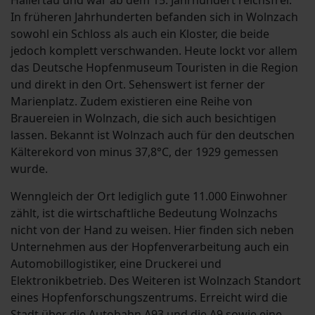
Hallertau und war ab dem 15. Jahrhundert reichsfrei.
In früheren Jahrhunderten befanden sich in Wolnzach
sowohl ein Schloss als auch ein Kloster, die beide
jedoch komplett verschwanden. Heute lockt vor allem
das Deutsche Hopfenmuseum Touristen in die Region
und direkt in den Ort. Sehenswert ist ferner der
Marienplatz. Zudem existieren eine Reihe von
Brauereien in Wolnzach, die sich auch besichtigen
lassen. Bekannt ist Wolnzach auch für den deutschen
Kälterekord von minus 37,8°C, der 1929 gemessen
wurde.
Wenngleich der Ort lediglich gute 11.000 Einwohner
zählt, ist die wirtschaftliche Bedeutung Wolnzachs
nicht von der Hand zu weisen. Hier finden sich neben
Unternehmen aus der Hopfenverarbeitung auch ein
Automobillogistiker, eine Druckerei und
Elektronikbetrieb. Des Weiteren ist Wolnzach Standort
eines Hopfenforschungszentrums. Erreicht wird die
Stadt über die Autobahn A93 und die A9 sowie eine