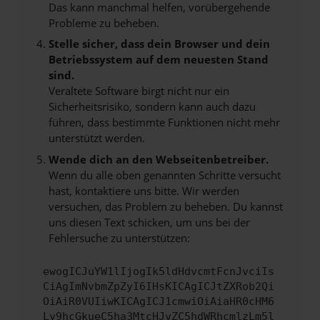
Das kann manchmal helfen, vorübergehende
Probleme zu beheben.
Stelle sicher, dass dein Browser und dein
Betriebssystem auf dem neuesten Stand
sind.
Veraltete Software birgt nicht nur ein
Sicherheitsrisiko, sondern kann auch dazu
führen, dass bestimmte Funktionen nicht mehr
unterstützt werden.
Wende dich an den Webseitenbetreiber.
Wenn du alle oben genannten Schritte versucht
hast, kontaktiere uns bitte. Wir werden
versuchen, das Problem zu beheben. Du kannst
uns diesen Text schicken, um uns bei der
Fehlersuche zu unterstützen:
ewogICJuYW1lIjogIk5ldHdvcmtFcnJvciIs
CiAgImNvbmZpZyI6IHsKICAgICJtZXRob2Qi
OiAiR0VUIiwKICAgICJ1cmwiOiAiaHR0cHM6
Ly9hcGkueC5ha3MtcHJvZC5hdWRhcmlzLm5l