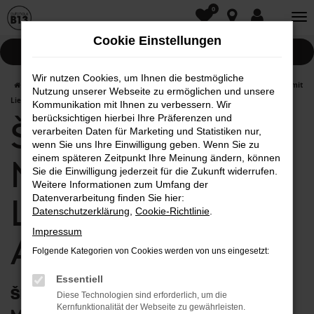
0
Zum
Hauptinhalt
Cookie Einstellungen
springen
Pannenhilfe
Wir nutzen Cookies, um Ihnen die bestmögliche
Startseite
Aichach
Škoda
Škoda Scala
Škoda Scala Neuwagen mit
Nutzung unserer Webseite zu ermöglichen und unsere
Lieferservice nach Aichach
Kommunikation mit Ihnen zu verbessern. Wir
berücksichtigen hierbei Ihre Präferenzen und
Škoda Scala
verarbeiten Daten für Marketing und Statistiken nur,
wenn Sie uns Ihre Einwilligung geben. Wenn Sie zu
einem späteren Zeitpunkt Ihre Meinung ändern, können
Neuwagen mit
Sie die Einwilligung jederzeit für die Zukunft widerrufen.
Weitere Informationen zum Umfang der
Lieferservice nach
Datenverarbeitung finden Sie hier:
Datenschutzerklärung
,
Cookie-Richtlinie
.
Impressum
Aichach
Folgende Kategorien von Cookies werden von uns eingesetzt:
Essentiell
Škoda Scala Neuwagen: First Class
Diese Technologien sind erforderlich, um die
Kernfunktionalität der Webseite zu gewährleisten.