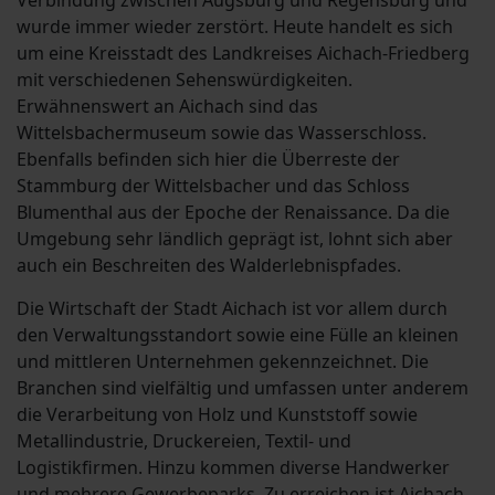
Verbindung zwischen Augsburg und Regensburg und
wurde immer wieder zerstört. Heute handelt es sich
um eine Kreisstadt des Landkreises Aichach-Friedberg
mit verschiedenen Sehenswürdigkeiten.
Erwähnenswert an Aichach sind das
Wittelsbachermuseum sowie das Wasserschloss.
Ebenfalls befinden sich hier die Überreste der
Stammburg der Wittelsbacher und das Schloss
Blumenthal aus der Epoche der Renaissance. Da die
Umgebung sehr ländlich geprägt ist, lohnt sich aber
auch ein Beschreiten des Walderlebnispfades.
Die Wirtschaft der Stadt Aichach ist vor allem durch
den Verwaltungsstandort sowie eine Fülle an kleinen
und mittleren Unternehmen gekennzeichnet. Die
Branchen sind vielfältig und umfassen unter anderem
die Verarbeitung von Holz und Kunststoff sowie
Metallindustrie, Druckereien, Textil- und
Logistikfirmen. Hinzu kommen diverse Handwerker
und mehrere Gewerbeparks. Zu erreichen ist Aichach