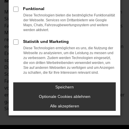
Mobilität in Aichach
Funktional
Mit einem Škoda Scala Neuwagen in Aichach befinden
Diese Technologien bieten die bestmögliche Funktionalität
Sie sich in der ersten Liga der überzeugenden
der Webseite. Services von Drittanbietern wie Google
Fahrzeuge. In seiner Klasse existiert kaum ein anderes
Maps, Chats, Fahrzeugbewertungssystem und weitere
werden aktiviert.
Modell, dass dem Škoda Scala Neuwagen das Wasser
reichen könnte. Untermauert wird dies durch
Statistik und Marketing
exzellente Testergebnisse und eine Fülle an attraktiven
Diese Technologien ermöglichen es uns, die Nutzung der
Extras. Insbesondere die aktuelle Modellgeneration
Webseite zu analysieren, um die Leistung zu messen und
zu verbessern. Zudem werden Technologien eingesetzt,
scheint wie geschaffen für Aichach und Umgebung.
die von dritten Werbetreibenden verwendet werden, um
Dank effizienter Motoren beherrschen Sie im Škoda
Sie auf anderen Webseiten zu verfolgen und um Anzeigen
zu schalten, die für Ihre Interessen relevant sind.
Scala Neuwagen sowohl den Stadtverkehr als auch
Fahrten auf der Landstraße und profitieren zudem
vom üppig bemessenen Stauraum. Des Weiteren
Speichern
erfreuen Sie sich auf Fahrten rund um Aichach an einer
Optionale Cookies ablehnen
ganzen Reihe von Extras, Assistenzsystemen und
Alle akzeptieren
Sicherheitsfunktionen. Lassen Sie sich überzeugen.