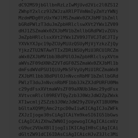
dC92MS9jbGllbnRzLzIwMjUvd2Vic2l0ZS12
ZWhpY2xlcz93ZWJzaXRlPTVmNmIyZmYzYWNj
MzdmMDg0YzUxYWJlMSZmaWx0ZXJbMF1bZmll
bGRdPWlzT3duJmZpbHRlclswXVt2YWx1ZV09
dHJ1ZSZmaWx0ZXJbMV1bZmllbGRdPW1vZGVs
JmZpbHRlclsxXVt2YWx1ZV09JTVCJTdCJTIy
YXVkYXJpc19pZCUyMiUzQSUyMjVjYzkzZjQy
YjkzZTU2NTAwYTIxZDRiNSUyMiU3RCU1RCZm
aWx0ZXJbMV1bb3BdPUlOJmZpbHRlclsyXVtm
aWVsZF09dXNhZ2VTdGF0ZSZmaWx0ZXJbMl1b
dmFsdWVdPSU1QiUyMk5FVyUyMiU1RCZmaWx0
ZXJbMl1bb3BdPUlOJnNvcnRbMF1bZmllbGRd
PWlzT3duJnNvcnRbMF1bb3JkZXJdPURFU0Mm
c29ydFsxXVtmaWVsZF09aXNUb3Amc29ydFsx
XVtvcmRlcl09REVTQyZzb3J0WzJdW2ZpZWxk
XT1wcmljZSZzb3J0WzJdW29yZGVyXT1BU0Mm
bGltaXQ9MjAmc2tpcD0wIiwKICAgICJoZWFk
ZXJzIjoge30sCiAgICAiYm9keSI6IG51bGws
CiAgICAiZXhwZWN0IjogewogICAgICAicmVz
cG9uc2VUeXBlIjogIiIKICAgIH0sCiAgICAi
dGltZW91dCI6IDAsCiAgICAicHJvZ3Jlc3Mi