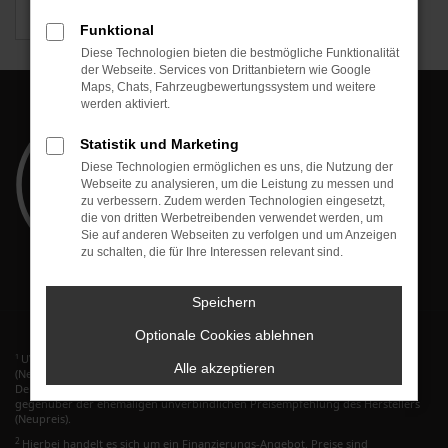
Škoda
Funktional
Diese Technologien bieten die bestmögliche Funktionalität
der Webseite. Services von Drittanbietern wie Google
Maps, Chats, Fahrzeugbewertungssystem und weitere
werden aktiviert.
Statistik und Marketing
Diese Technologien ermöglichen es uns, die Nutzung der
Webseite zu analysieren, um die Leistung zu messen und
zu verbessern. Zudem werden Technologien eingesetzt,
die von dritten Werbetreibenden verwendet werden, um
Sie auf anderen Webseiten zu verfolgen und um Anzeigen
zu schalten, die für Ihre Interessen relevant sind.
Speichern
Optionale Cookies ablehnen
UVP bedeutet: Ehemalige unverbindliche Preisempfehlung des Herstellers
1
Alle akzeptieren
(Neupreis).
Der errechnete Preisvorteil sowie die angegebene Ersparnis errechnet sich
gegenüber der ehemaligen unverbindlichen Preisempfehlung des Herstellers
(Neupreis).
2
Hierbei handelt es sich um ein Finanzierungs-Angebot. Preise sind