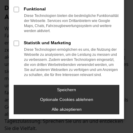
Der Škoda Rapid: wie geschaffen für
Funktional
Aichach
Diese Technologien bieten die bestmögliche Funktionalität
der Webseite. Services von Drittanbietern wie Google
Maps, Chats, Fahrzeugbewertungssystem und weitere
Wenn Sie auf der Suche nach einem passenden
werden aktiviert.
Fahrzeug für Fahrten in und um Aichach sind,
empfehlen wir Ihnen den Škoda Rapid. Das Modell
Statistik und Marketing
zeichnet sich sowohl in der vorherigen als auch in der
Diese Technologien ermöglichen es uns, die Nutzung der
Webseite zu analysieren, um die Leistung zu messen und
aktuellen Generation durch seine solide Verarbeitung
zu verbessern. Zudem werden Technologien eingesetzt,
und die herausragende Qualität aus. Zudem handelt es
die von dritten Werbetreibenden verwendet werden, um
Sie auf anderen Webseiten zu verfolgen und um Anzeigen
sich um ein Fahrzeug für echte Individualisten, denn
zu schalten, die für Ihre Interessen relevant sind.
mit kaum einem anderen Auto lässt sich in so vielen
unterschiedlichen Ausstattungen durch Aichach
Speichern
fahren wie mit dem Škoda Rapid. In Ihrem Autohaus
an der B13 erhalten Sie diesen Traumwagen sowohl als
Optionale Cookies ablehnen
Gebraucht- und Jahreswagen zu Top-Preisen als auch
Alle akzeptieren
als günstigen Neuwagen oder als clevere
Tageszulassung. Sprechen Sie uns an und entdecken
Sie die Vielfalt.