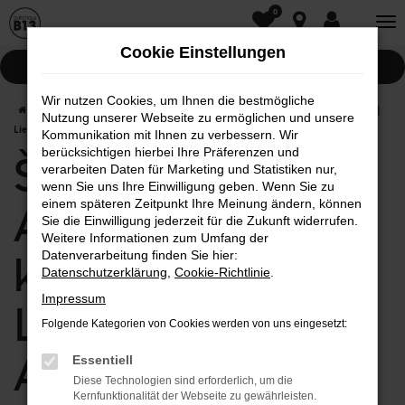
0
Zum
Hauptinhalt
Cookie Einstellungen
springen
Pannenhilfe
Wir nutzen Cookies, um Ihnen die bestmögliche
Startseite
Aichach
Škoda
Škoda Rapid in Aichach günstig kaufen |
Nutzung unserer Webseite zu ermöglichen und unsere
Lieferservice nach Aichach
Kommunikation mit Ihnen zu verbessern. Wir
berücksichtigen hierbei Ihre Präferenzen und
Škoda Rapid in
verarbeiten Daten für Marketing und Statistiken nur,
wenn Sie uns Ihre Einwilligung geben. Wenn Sie zu
einem späteren Zeitpunkt Ihre Meinung ändern, können
Aichach günstig
Sie die Einwilligung jederzeit für die Zukunft widerrufen.
Weitere Informationen zum Umfang der
kaufen |
Datenverarbeitung finden Sie hier:
Datenschutzerklärung
,
Cookie-Richtlinie
.
Impressum
Lieferservice nach
Folgende Kategorien von Cookies werden von uns eingesetzt:
Aichach
Essentiell
Diese Technologien sind erforderlich, um die
Kernfunktionalität der Webseite zu gewährleisten.