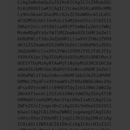
CiAgImNvbmZpZyI6IHsKICAgICJtZXRob2Qi
OiAiR0VUIiwKICAgICJ1cmwiOiAiaHR0cHM6
Ly9hcGkueC5ha3MtcHJvZC5hdWRhcmlzLm5l
dC92MS9jbGllbnRzLzIwMjUvd2Vic2l0ZS12
ZWhpY2xlcz93ZWJzaXRlPTVmNmIyZmYzYWNj
MzdmMDg0YzUxYWJlMSZmaWx0ZXJbMF1bZmll
bGRdPWlzT3duJmZpbHRlclswXVt2YWx1ZV09
dHJ1ZSZmaWx0ZXJbMV1bZmllbGRdPW1vZGVs
JmZpbHRlclsxXVt2YWx1ZV09JTVCJTdCJTIy
YXVkYXJpc19pZCUyMiUzQSUyMjViODNlMzc3
OGE5YTUyMzAyNTAwMjFiNyUyMiU3RCU1RCZm
aWx0ZXJbMV1bb3BdPUlOJnNvcnRbMF1bZmll
bGRdPWlzT3duJnNvcnRbMF1bb3JkZXJdPURF
U0Mmc29ydFsxXVtmaWVsZF09aXNUb3Amc29y
dFsxXVtvcmRlcl09REVTQyZzb3J0WzJdW2Zp
ZWxkXT1wcmljZSZzb3J0WzJdW29yZGVyXT1B
U0MmbGltaXQ9MjAmc2tpcD0wIiwKICAgICJo
ZWFkZXJzIjoge30sCiAgICAiYm9keSI6IG51
bGwsCiAgICAiZXhwZWN0IjogewogICAgICAi
cmVzcG9uc2VUeXBlIjogIiIKICAgIH0sCiAg
ICAidGltZW91dCI6IDAsCiAgICAicHJvZ3Jl