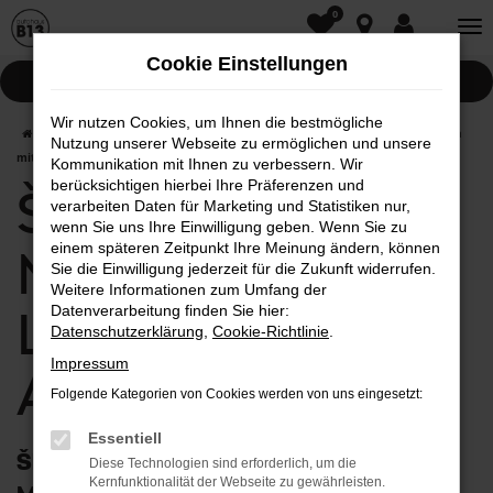
0
Zum
Hauptinhalt
Cookie Einstellungen
springen
Pannenhilfe
Wir nutzen Cookies, um Ihnen die bestmögliche
Startseite
Aichach
Škoda
Škoda Karoq
Škoda Karoq Neuwagen
Nutzung unserer Webseite zu ermöglichen und unsere
mit Lieferservice nach Aichach
Kommunikation mit Ihnen zu verbessern. Wir
berücksichtigen hierbei Ihre Präferenzen und
Škoda Karoq
verarbeiten Daten für Marketing und Statistiken nur,
wenn Sie uns Ihre Einwilligung geben. Wenn Sie zu
einem späteren Zeitpunkt Ihre Meinung ändern, können
Neuwagen mit
Sie die Einwilligung jederzeit für die Zukunft widerrufen.
Weitere Informationen zum Umfang der
Lieferservice nach
Datenverarbeitung finden Sie hier:
Datenschutzerklärung
,
Cookie-Richtlinie
.
Impressum
Aichach
Folgende Kategorien von Cookies werden von uns eingesetzt:
Essentiell
Škoda Karoq Neuwagen: First Class
Diese Technologien sind erforderlich, um die
Kernfunktionalität der Webseite zu gewährleisten.