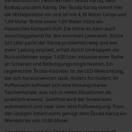
Verwandtschaft zwischen dem Škoda Karoq, dem
Kodiaq und dem Kamiq. Der Škoda Karoq nimmt hier
die Mittelposition ein und ist mit 4,38 Meter Länge und
1,84 Meter Breite sowie 1,60 Meter Höhe ein
klassisches Kompakt-SUV. Die Höhe ist dann auch
ausschlaggebend für den enormen Laderaum. Stolze
521 Liter packt der Karoq problemlos weg und wer
mehr Ladung einplant, erhält durch Umklappen der
Rücksitzlehnen sogar 1.630 Liter inklusive einer Reihe
an Schienen und Befestigungsmöglichkeiten. Ein
regelrechter Škoda-Klassiker ist die LED-Beleuchtung,
die sich herausnehmen lässt. Anders formuliert: im
Kofferraum befindet sich eine leistungsstarke
Taschenlampe, was sich in vielen Situationen als
praktisch erweist. Geöffnet wird der Innenraum
automatisch und zwar über eine Fußbewegung. Trotz
des üppigen Innenraums genügt dem Škoda Karoq ein
Wendekreis von 10,80 Meter.