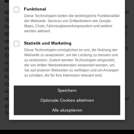
Mobilität in Aichach
Funktional
Mit einem Škoda Karoq Neuwagen in Aichach befinden
Diese Technologien bieten die bestmögliche Funktionalität
Sie sich in der ersten Liga der überzeugenden
der Webseite. Services von Drittanbietern wie Google
Fahrzeuge. In seiner Klasse existiert kaum ein anderes
Maps, Chats, Fahrzeugbewertungssystem und weitere
werden aktiviert.
Modell, dass dem Škoda Karoq Neuwagen das Wasser
reichen könnte. Untermauert wird dies durch
Statistik und Marketing
exzellente Testergebnisse und eine Fülle an attraktiven
Diese Technologien ermöglichen es uns, die Nutzung der
Extras. Insbesondere die aktuelle Modellgeneration
Webseite zu analysieren, um die Leistung zu messen und
zu verbessern. Zudem werden Technologien eingesetzt,
scheint wie geschaffen für Aichach und Umgebung.
die von dritten Werbetreibenden verwendet werden, um
Dank effizienter Motoren beherrschen Sie im Škoda
Sie auf anderen Webseiten zu verfolgen und um Anzeigen
zu schalten, die für Ihre Interessen relevant sind.
Karoq Neuwagen sowohl den Stadtverkehr als auch
Fahrten auf der Landstraße und profitieren zudem
vom üppig bemessenen Stauraum. Des Weiteren
Speichern
erfreuen Sie sich auf Fahrten rund um Aichach an einer
Optionale Cookies ablehnen
ganzen Reihe von Extras, Assistenzsystemen und
Alle akzeptieren
Sicherheitsfunktionen. Lassen Sie sich überzeugen.