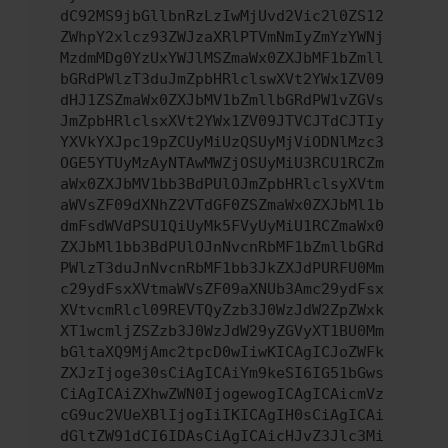
dC92MS9jbGllbnRzLzIwMjUvd2Vic2l0ZS12
ZWhpY2xlcz93ZWJzaXRlPTVmNmIyZmYzYWNj
MzdmMDg0YzUxYWJlMSZmaWx0ZXJbMF1bZmll
bGRdPWlzT3duJmZpbHRlclswXVt2YWx1ZV09
dHJ1ZSZmaWx0ZXJbMV1bZmllbGRdPW1vZGVs
JmZpbHRlclsxXVt2YWx1ZV09JTVCJTdCJTIy
YXVkYXJpc19pZCUyMiUzQSUyMjViODNlMzc3
OGE5YTUyMzAyNTAwMWZjOSUyMiU3RCU1RCZm
aWx0ZXJbMV1bb3BdPUlOJmZpbHRlclsyXVtm
aWVsZF09dXNhZ2VTdGF0ZSZmaWx0ZXJbMl1b
dmFsdWVdPSU1QiUyMk5FVyUyMiU1RCZmaWx0
ZXJbMl1bb3BdPUlOJnNvcnRbMF1bZmllbGRd
PWlzT3duJnNvcnRbMF1bb3JkZXJdPURFU0Mm
c29ydFsxXVtmaWVsZF09aXNUb3Amc29ydFsx
XVtvcmRlcl09REVTQyZzb3J0WzJdW2ZpZWxk
XT1wcmljZSZzb3J0WzJdW29yZGVyXT1BU0Mm
bGltaXQ9MjAmc2tpcD0wIiwKICAgICJoZWFk
ZXJzIjoge30sCiAgICAiYm9keSI6IG51bGws
CiAgICAiZXhwZWN0IjogewogICAgICAicmVz
cG9uc2VUeXBlIjogIiIKICAgIH0sCiAgICAi
dGltZW91dCI6IDAsCiAgICAicHJvZ3Jlc3Mi