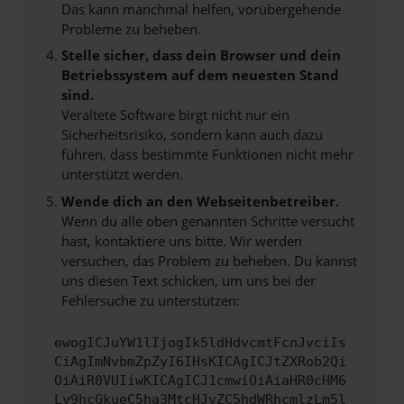
Das kann manchmal helfen, vorübergehende
Probleme zu beheben.
Stelle sicher, dass dein Browser und dein
Betriebssystem auf dem neuesten Stand
sind.
Veraltete Software birgt nicht nur ein
Sicherheitsrisiko, sondern kann auch dazu
führen, dass bestimmte Funktionen nicht mehr
unterstützt werden.
Wende dich an den Webseitenbetreiber.
Wenn du alle oben genannten Schritte versucht
hast, kontaktiere uns bitte. Wir werden
versuchen, das Problem zu beheben. Du kannst
uns diesen Text schicken, um uns bei der
Fehlersuche zu unterstützen:
ewogICJuYW1lIjogIk5ldHdvcmtFcnJvciIs
CiAgImNvbmZpZyI6IHsKICAgICJtZXRob2Qi
OiAiR0VUIiwKICAgICJ1cmwiOiAiaHR0cHM6
Ly9hcGkueC5ha3MtcHJvZC5hdWRhcmlzLm5l