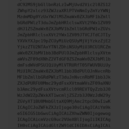
dC92MS9jbGllbnRzLzIwMjUvd2Vic2l0ZS12
ZWhpY2xlcz93ZWJzaXRlPTVmNmIyZmYzYWNj
MzdmMDg0YzUxYWJlMSZmaWx0ZXJbMF1bZmll
bGRdPWlzT3duJmZpbHRlclswXVt2YWx1ZV09
dHJ1ZSZmaWx0ZXJbMV1bZmllbGRdPW1vZGVs
JmZpbHRlclsxXVt2YWx1ZV09JTVCJTdCJTIy
YXVkYXJpc19pZCUyMiUzQSUyMjVjYzkzZjE2
YjkzZTU2NTAxYTNlZDhiNSUyMiU3RCU1RCZm
aWx0ZXJbMV1bb3BdPUlOJmZpbHRlclsyXVtm
aWVsZF09dXNhZ2VTdGF0ZSZmaWx0ZXJbMl1b
dmFsdWVdPSU1QiUyMlVTRURfT05FWUVBUiUy
MiU1RCZmaWx0ZXJbMl1bb3BdPUlOJnNvcnRb
MF1bZmllbGRdPWlzT3duJnNvcnRbMF1bb3Jk
ZXJdPURFU0Mmc29ydFsxXVtmaWVsZF09aXNU
b3Amc29ydFsxXVtvcmRlcl09REVTQyZzb3J0
WzJdW2ZpZWxkXT1wcmljZSZzb3J0WzJdW29y
ZGVyXT1BU0MmbGltaXQ9MjAmc2tpcD0wIiwK
ICAgICJoZWFkZXJzIjoge30sCiAgICAiYm9k
eSI6IG51bGwsCiAgICAiZXhwZWN0Ijogewog
ICAgICAicmVzcG9uc2VUeXBlIjogIiIKICAg
IH0sCiAgICAidGltZW91dCI6IDAsCiAgICAi