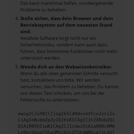
Das kann manchmal helfen, vorübergehende
Probleme zu beheben.
Stelle sicher, dass dein Browser und dein
Betriebssystem auf dem neuesten Stand
sind.
Veraltete Software birgt nicht nur ein
Sicherheitsrisiko, sondern kann auch dazu
führen, dass bestimmte Funktionen nicht mehr
unterstützt werden.
Wende dich an den Webseitenbetreiber.
Wenn du alle oben genannten Schritte versucht
hast, kontaktiere uns bitte. Wir werden
versuchen, das Problem zu beheben. Du kannst
uns diesen Text schicken, um uns bei der
Fehlersuche zu unterstützen:
ewogICJuYW1lIjogIk5ldHdvcmtFcnJvciIs
CiAgImNvbmZpZyI6IHsKICAgICJtZXRob2Qi
OiAiR0VUIiwKICAgICJ1cmwiOiAiaHR0cHM6
Ly9hcGkueC5ha3MtcHJvZC5hdWRhcmlzLm5l