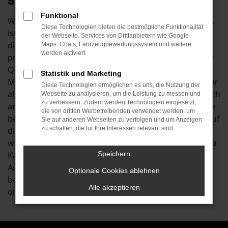
Sie Ihre Mobilität in Aichach
Funktional
Wenn Sie beim Autokauf mit spitzen Bleistift rechnen,
Diese Technologien bieten die bestmögliche Funktionalität
ist ein Škoda Kamiq Jahreswagen für Aichach genau
der Webseite. Services von Drittanbietern wie Google
die richtige Wahl. Sie verbinden mit einem Kauf die
Maps, Chats, Fahrzeugbewertungssystem und weitere
werden aktiviert.
preislichen Vorteile eines Gebrauchtwagens mit einer
Qualität, die fast der eines Neuwagens entspricht.
Statistik und Marketing
Mancherorts werden Škoda Kamiq Jahreswagen sogar
Diese Technologien ermöglichen es uns, die Nutzung der
als die bessere Wahl für Fahrten in Städten wie Aichach
Webseite zu analysieren, um die Leistung zu messen und
zu verbessern. Zudem werden Technologien eingesetzt,
angesehen. Der Grund liegt darin, dass die Fahrzeuge
die von dritten Werbetreibenden verwendet werden, um
bereits einige Kilometer auf dem Buckel haben und auf
Sie auf anderen Webseiten zu verfolgen und um Anzeigen
zu schalten, die für Ihre Interessen relevant sind.
diese Weise Produktionsfehler ausgeschlossen
werden können. Anders formuliert wurde jeder Škoda
Kamiq Jahreswagen bereits auf den Straßen von
Speichern
Aichach oder anderswo eingefahren und ist somit
Optionale Cookies ablehnen
bereit für die sofortige Nutzung. Und dass natürlich
Alle akzeptieren
ohne Wartezeit.