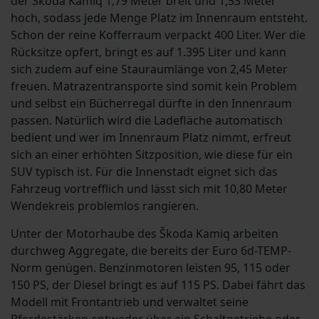
der Škoda Kamiq 1,79 Meter breit und 1,53 Meter
hoch, sodass jede Menge Platz im Innenraum entsteht.
Schon der reine Kofferraum verpackt 400 Liter. Wer die
Rücksitze opfert, bringt es auf 1.395 Liter und kann
sich zudem auf eine Stauraumlänge von 2,45 Meter
freuen. Matrazentransporte sind somit kein Problem
und selbst ein Bücherregal dürfte in den Innenraum
passen. Natürlich wird die Ladefläche automatisch
bedient und wer im Innenraum Platz nimmt, erfreut
sich an einer erhöhten Sitzposition, wie diese für ein
SUV typisch ist. Für die Innenstadt eignet sich das
Fahrzeug vortrefflich und lässt sich mit 10,80 Meter
Wendekreis problemlos rangieren.
Unter der Motorhaube des Škoda Kamiq arbeiten
durchweg Aggregate, die bereits der Euro 6d-TEMP-
Norm genügen. Benzinmotoren leisten 95, 115 oder
150 PS, der Diesel bringt es auf 115 PS. Dabei fährt das
Modell mit Frontantrieb und verwaltet seine