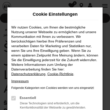
0
Zum
Hauptinhalt
Cookie Einstellungen
springen
Pannenhilfe
Wir nutzen Cookies, um Ihnen die bestmögliche
Startseite
Aichach
Škoda
Škoda Kamiq
Škoda Kamiq
Nutzung unserer Webseite zu ermöglichen und unsere
Jahreswagen mit Lieferservice nach Aichach
Kommunikation mit Ihnen zu verbessern. Wir
berücksichtigen hierbei Ihre Präferenzen und
Škoda Kamiq
verarbeiten Daten für Marketing und Statistiken nur,
wenn Sie uns Ihre Einwilligung geben. Wenn Sie zu
einem späteren Zeitpunkt Ihre Meinung ändern, können
Jahreswagen mit
Sie die Einwilligung jederzeit für die Zukunft widerrufen.
Weitere Informationen zum Umfang der
Lieferservice nach
Datenverarbeitung finden Sie hier:
Datenschutzerklärung
,
Cookie-Richtlinie
.
Impressum
Aichach
Folgende Kategorien von Cookies werden von uns eingesetzt:
Essentiell
Škoda Kamiq Jahreswagen: optimieren
Diese Technologien sind erforderlich, um die
Kernfunktionalität der Webseite zu gewährleisten.