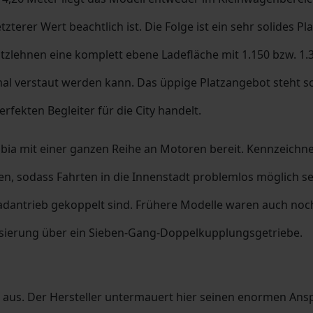
tzterer Wert beachtlich ist. Die Folge ist ein sehr solides 
tzlehnen eine komplett ebene Ladefläche mit 1.150 bzw. 1.3
imal verstaut werden kann. Das üppige Platzangebot steht
fekten Begleiter für die City handelt.
Fabia mit einer ganzen Reihe an Motoren bereit. Kennzeichne
 sodass Fahrten in die Innenstadt problemlos möglich sein
adantrieb gekoppelt sind. Frühere Modelle waren auch noch 
isierung über ein Sieben-Gang-Doppelkupplungsgetriebe.
e aus. Der Hersteller untermauert hier seinen enormen Ans