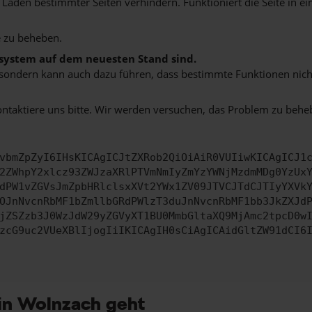
aden bestimmter Seiten verhindern. Funktioniert die Seite in e
 zu beheben.
bssystem auf dem neuesten Stand sind.
ko, sondern kann auch dazu führen, dass bestimmte Funktionen nic
ontaktiere uns bitte. Wir werden versuchen, das Problem zu behe
vbmZpZyI6IHsKICAgICJtZXRob2QiOiAiR0VUIiwKICAgICJ1
2ZWhpY2xlcz93ZWJzaXRlPTVmNmIyZmYzYWNjMzdmMDg0YzUx
dPW1vZGVsJmZpbHRlclsxXVt2YWx1ZV09JTVCJTdCJTIyYXVk
OJnNvcnRbMF1bZmllbGRdPWlzT3duJnNvcnRbMF1bb3JkZXJd
jZSZzb3J0WzJdW29yZGVyXT1BU0MmbGltaXQ9MjAmc2tpcD0w
zcG9uc2VUeXBlIjogIiIKICAgIH0sCiAgICAidGltZW91dCI6
in Wolnzach geht