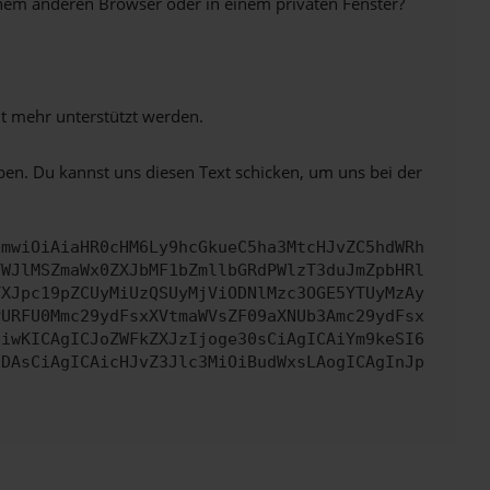
inem anderen Browser oder in einem privaten Fenster?
ht mehr unterstützt werden.
ben. Du kannst uns diesen Text schicken, um uns bei der
cmwiOiAiaHR0cHM6Ly9hcGkueC5ha3MtcHJvZC5hdWRh
YWJlMSZmaWx0ZXJbMF1bZmllbGRdPWlzT3duJmZpbHRl
YXJpc19pZCUyMiUzQSUyMjViODNlMzc3OGE5YTUyMzAy
PURFU0Mmc29ydFsxXVtmaWVsZF09aXNUb3Amc29ydFsx
IiwKICAgICJoZWFkZXJzIjoge30sCiAgICAiYm9keSI6
IDAsCiAgICAicHJvZ3Jlc3MiOiBudWxsLAogICAgInJp