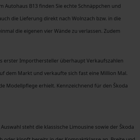
im Autohaus B13 finden Sie echte Schnäppchen und
ch die Lieferung direkt nach Wolnzach bzw. in die
einmal die eigenen vier Wände zu verlassen. Zudem
als erster Importhersteller überhaupt Verkaufszahlen
f dem Markt und verkaufte sich fast eine Million Mal.
nde Modellpflege erhielt. Kennzeichnend für den Škoda
r Auswahl steht die klassische Limousine sowie der Škoda
h oder klopft bereits in der Kompaktklasse an. Breite und