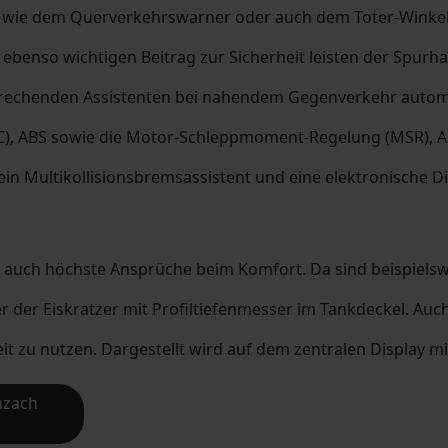
n wie dem Querverkehrswarner oder auch dem Toter-Winkel
 ebenso wichtigen Beitrag zur Sicherheit leisten der Spurh
tsprechenden Assistenten bei nahendem Gegenverkehr autom
ESC), ABS sowie die Motor-Schleppmoment-Regelung (MSR), A
ein Multikollisionsbremsassistent und eine elektronische Di
a auch höchste Ansprüche beim Komfort. Da sind beispielsw
er Eiskratzer mit Profiltiefenmesser im Tankdeckel. Auch 
t zu nutzen. Dargestellt wird auf dem zentralen Display mi
nzach