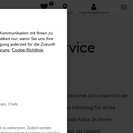
0
Favoriten
Standorte
Login Kundenkarte
 Kommunikation mit Ihnen zu
stiken nur, wenn Sie uns Ihre
| Lieferservice
ung jederzeit für die Zukunft
ärung
,
Cookie-Richtlinie
.
den Škoda Fabia. Das Modell zeichnet sich sowohl in der
Maps, Chats,
s. Zudem handelt es sich um ein Fahrzeug für echte
Wolnzach fahren wie mit dem Škoda Fabia. In Ihrem
nd zu verbessern. Zudem werden
ch als günstigen Neuwagen oder als clevere