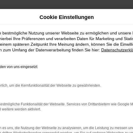
Cookie Einstellungen
Lieferservice nach Wolnzach
ie bestmögliche Nutzung unserer Webseite zu ermöglichen und unsere
hierbei Ihre Präferenzen und verarbeiten Daten für Marketing und Stati
zach günstig kaufen 
einem späteren Zeitpunkt Ihre Meinung ändern, können Sie die Einwillig
en zum Umfang der Datenverarbeitung finden Sie hier:
Datenschutzerkl
en von uns eingesetzt:
ür Wolnzach
rlich, um die Kernfunktionalität der Webseite zu gewährleisten.
ür Fahrten in und um Wolnzach sind, empfehlen wir Ihnen 
estmögliche Funktionalität der Webseite. Services von Drittanbietern wie Google 
eine solide Verarbeitung und die herausragende Qualität au
eitere werden aktiviert.
 sich in so vielen unterschiedlichen Ausstattungen durch 
 es uns, die Nutzung der Webseite zu analysieren, um die Leistung zu messen u
ohl als Gebraucht- und Jahreswagen zu Top-Preisen als au