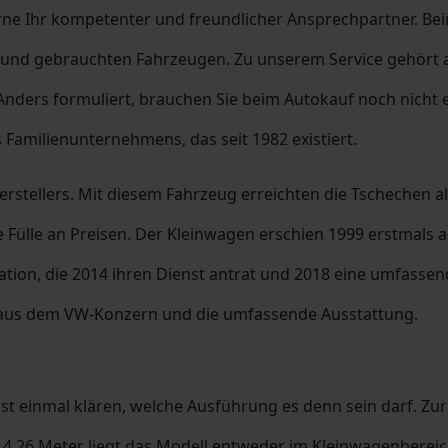
ne Ihr kompetenter und freundlicher Ansprechpartner. Be
und gebrauchten Fahrzeugen. Zu unserem Service gehört au
nders formuliert, brauchen Sie beim Autokauf noch nicht 
 Familienunternehmens, das seit 1982 existiert.
Herstellers. Mit diesem Fahrzeug erreichten die Tschechen 
Fülle an Preisen. Der Kleinwagen erschien 1999 erstmals au
ration, die 2014 ihren Dienst antrat und 2018 eine umfasse
en aus dem VW-Konzern und die umfassende Ausstattung.
st einmal klären, welche Ausführung es denn sein darf. Zu
 4,26 Meter liegt das Modell entweder im Kleinwagenbereic