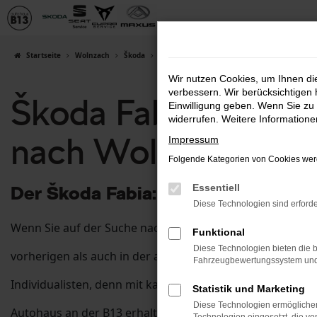
Zum
Hauptinhalt
springen
Startseite
Wolnzach
Škoda
Škoda Fabia in Wolnzach günstig kaufen | 
Wir nutzen Cookies, um Ihnen d
verbessern. Wir berücksichtigen 
Škoda Fabia in Woln
Einwilligung geben. Wenn Sie zu 
widerrufen. Weitere Information
nach Wolnzach
Impressum
Folgende Kategorien von Cookies werd
Der Škoda Fabia: wie geschaffen f
Essentiell
Diese Technologien sind erforde
Wenn Sie auf der Suche nach einem passenden Fahrzeug f
Funktional
Diese Technologien bieten die b
vorherigen als auch in der aktuellen Generation durch s
Fahrzeugbewertungssystem und w
Individualisten, denn mit kaum einem anderen Auto lässt
Statistik und Marketing
Diese Technologien ermöglichen
Autohaus an der B13 erhalten Sie diesen Traumwagen sow