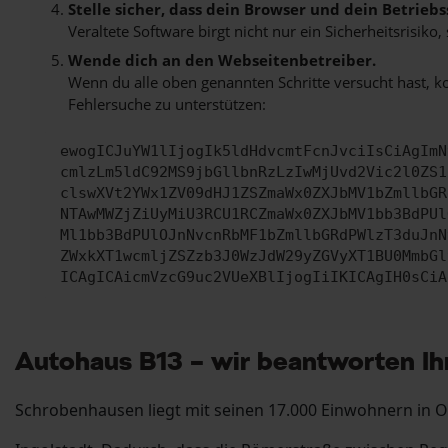
Stelle sicher, dass dein Browser und dein Betrie
Veraltete Software birgt nicht nur ein Sicherheitsrisi
Wende dich an den Webseitenbetreiber.
Wenn du alle oben genannten Schritte versucht hast, k
Fehlersuche zu unterstützen:
ewogICJuYW1lIjogIk5ldHdvcmtFcnJvciIsCiAgImN
cmlzLm5ldC92MS9jbGllbnRzLzIwMjUvd2Vic2l0ZS1
clswXVt2YWx1ZV09dHJ1ZSZmaWx0ZXJbMV1bZmllbGR
NTAwMWZjZiUyMiU3RCU1RCZmaWx0ZXJbMV1bb3BdPUl
Ml1bb3BdPUlOJnNvcnRbMF1bZmllbGRdPWlzT3duJnN
ZWxkXT1wcmljZSZzb3J0WzJdW29yZGVyXT1BU0MmbGl
ICAgICAicmVzcG9uc2VUeXBlIjogIiIKICAgIH0sCiA
Autohaus B13 – wir beantworten Ih
Schrobenhausen liegt mit seinen 17.000 Einwohnern in