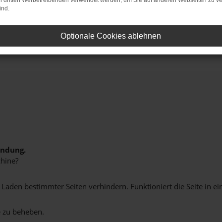
on dritten Werbetreibenden verwendet werden, um Sie auf anderen Webseiten zu ve
ind.
on Extras, Assistenzsystemen und Sicherheitsfunktionen. 
Optionale Cookies ablehnen
indung.
hine?
aden bestimmter Seiten verhindern. Funktioniert die Seite in e
 zu beheben.