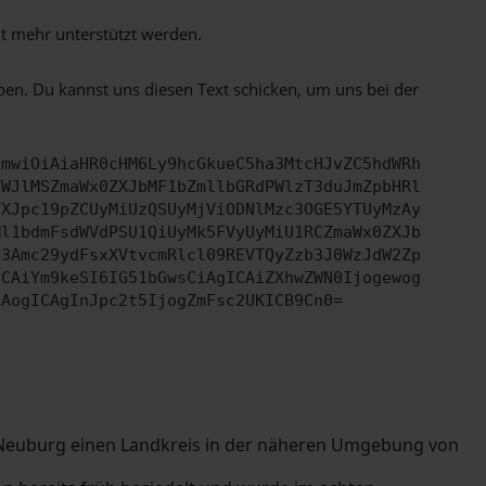
ht mehr unterstützt werden.
ben. Du kannst uns diesen Text schicken, um uns bei der
cmwiOiAiaHR0cHM6Ly9hcGkueC5ha3MtcHJvZC5hdWRh
YWJlMSZmaWx0ZXJbMF1bZmllbGRdPWlzT3duJmZpbHRl
YXJpc19pZCUyMiUzQSUyMjViODNlMzc3OGE5YTUyMzAy
Ml1bdmFsdWVdPSU1QiUyMk5FVyUyMiU1RCZmaWx0ZXJb
b3Amc29ydFsxXVtvcmRlcl09REVTQyZzb3J0WzJdW2Zp
ICAiYm9keSI6IG51bGwsCiAgICAiZXhwZWN0Ijogewog
LAogICAgInJpc2t5IjogZmFsc2UKICB9Cn0=
 Neuburg einen Landkreis in der näheren Umgebung von