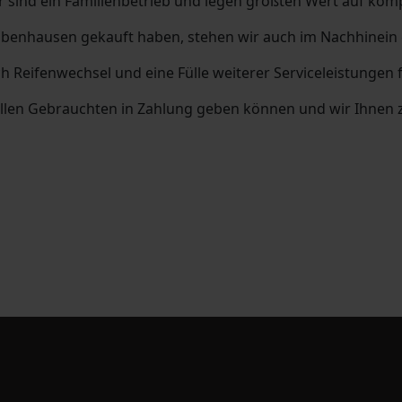
ir sind ein Familienbetrieb und legen größten Wert auf k
benhausen gekauft haben, stehen wir auch im Nachhinein g
h Reifenwechsel und eine Fülle weiterer Serviceleistungen 
en Gebrauchten in Zahlung geben können und wir Ihnen zu