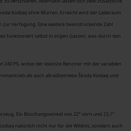
 zu verschaffen. Alternativ lassen sich zwei zusätzliche
 Škoda Kodiaq ohne Murren. Erreicht wird der Laderaum
en zur Verfügung. Eine weitere beeindruckende Zahl
es funktioniert selbst in engen Gassen, was durch den
 240 PS, wobei der kleinste Benziner mit der variablen
rontantrieb als auch allradbetriebe Škoda Kodiaq und
hrzeug. Ein Böschungswinkel von 22° vorn und 23,1°
odiaq natürlich nicht nur für die Wildnis, sondern auch