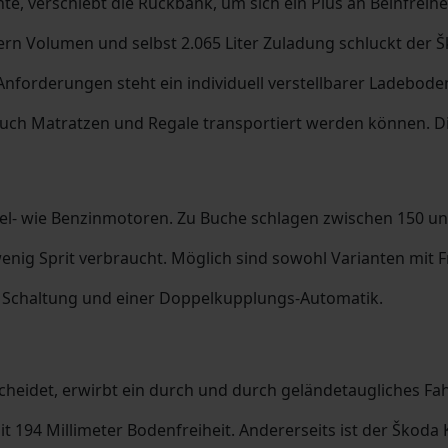
e, verschiebt die Rückbank, um sich ein Plus an Beinfreiheit
tern Volumen und selbst 2.065 Liter Zuladung schluckt der
Anforderungen steht ein individuell verstellbarer Ladebod
 auch Matratzen und Regale transportiert werden können. Di
el- wie Benzinmotoren. Zu Buche schlagen zwischen 150 und
nig Sprit verbraucht. Möglich sind sowohl Varianten mit F
 Schaltung und einer Doppelkupplungs-Automatik.
cheidet, erwirbt ein durch und durch geländetaugliches Fa
194 Millimeter Bodenfreiheit. Andererseits ist der Škoda K