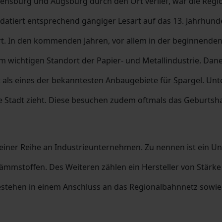
ensburg und Augsburg durch den Ort verlief, war die Regio
atiert entsprechend gängiger Lesart auf das 13. Jahrhunde
ert. In den kommenden Jahren, vor allem in der beginnen
nem wichtigen Standort der Papier- und Metallindustrie. Da
 als eines der bekanntesten Anbaugebiete für Spargel. Unt
 Stadt zieht. Diese besuchen zudem oftmals das Geburtsh
 einer Reihe an Industrieunternehmen. Zu nennen ist ein
mmstoffen. Des Weiteren zählen ein Hersteller von Stärke 
tehen in einem Anschluss an das Regionalbahnnetz sowie d