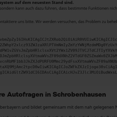
bssystem auf dem neuesten Stand sind.
ko, sondern kann auch dazu führen, dass bestimmte Funktionen nic
ontaktiere uns bitte. Wir werden versuchen, das Problem zu behe
vbmZpZyI6IHsKICAgICJtZXRob2QiOiAiR0VUIiwKICAgICJ1
2ZWhpY2xlcz93ZWJzaXRlPTVmNmIyZmYzYWNjMzdmMDg0YzUx
dPW1vZGVsJmZpbHRlclsxXVt2YWx1ZV09JTVCJTdCJTIyYXVk
OJmZpbHRlclsyXVtmaWVsZF09dXNhZ2VTdGF0ZSZmaWx0ZXJb
vcnRbMF1bb3JkZXJdPURFU0Mmc29ydFsxXVtmaWVsZF09aXNU
taXQ9MjAmc2tpcD0wIiwKICAgICJoZWFkZXJzIjoge30sCiAg
gICAidGltZW91dCI6IDAsCiAgICAicHJvZ3Jlc3MiOiBudWxs
re Autofragen in Schrobenhausen
 Oberbayern und bildet gemeinsam mit dem nah gelegenen