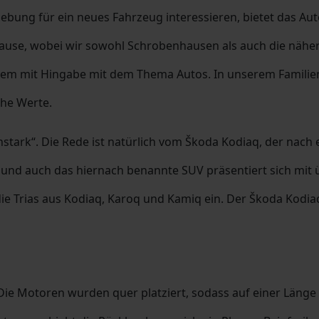
bung für ein neues Fahrzeug interessieren, bietet das Au
 Hause, wobei wir sowohl Schrobenhausen als auch die n
eitdem mit Hingabe mit dem Thema Autos. In unserem Fami
che Werte.
nstark“. Die Rede ist natürlich vom Škoda Kodiaq, der na
 und auch das hiernach benannte SUV präsentiert sich mit 
ie Trias aus Kodiaq, Karoq und Kamiq ein. Der Škoda Kodiaq
Die Motoren wurden quer platziert, sodass auf einer Länge 