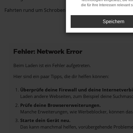
Technologien eingesetzt, die v
die für Ihre Interessen relevant s
Fahrten rund um Schrobenhausen an einer ganzen Reihe v
Speichern
Fehler: Network Error
Beim Laden ist ein Fehler aufgetreten.
Hier sind ein paar Tipps, die dir helfen können:
Überprüfe deine Firewall und deine Internetverb
Laden andere Webseiten, zum Beispiel deine Suchmasc
Prüfe deine Browsererweiterungen.
Manche Erweiterungen, wie Werbeblocker, können das L
Starte dein Gerät neu.
Das kann manchmal helfen, vorübergehende Probleme