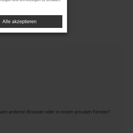
rfolgen und um Anzeigen zu schalten,
Lassen Sie sich überzeugen.
Alle akzeptieren
inem anderen Browser oder in einem privaten Fenster?