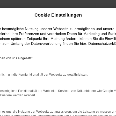
Cookie Einstellungen
agen mit Lieferservice nach Schrobenhausen
ie bestmögliche Nutzung unserer Webseite zu ermöglichen und unsere
hierbei Ihre Präferenzen und verarbeiten Daten für Marketing und Stati
gen mit Lieferserv
einem späteren Zeitpunkt Ihre Meinung ändern, können Sie die Einwillig
en zum Umfang der Datenverarbeitung finden Sie hier:
Datenschutzerkl
en von uns eingesetzt:
s Mobilität in Schrobenhausen
rlich, um die Kernfunktionalität der Webseite zu gewährleisten.
nden Sie sich in der ersten Liga der überzeugenden Fahrze
estmögliche Funktionalität der Webseite. Services von Drittanbietern wie Google 
hen könnte. Untermauert wird dies durch exzellente Tester
eitere werden aktiviert.
e geschaffen für Schrobenhausen und Umgebung. Dank effi
 es uns, die Nutzung der Webseite zu analysieren, um die Leistung zu messen u
 der Landstraße und profitieren zudem vom üppig bemesse