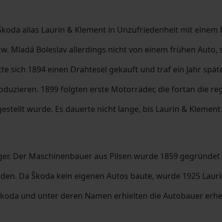
oda alias Laurin & Klement in Unzufriedenheit mit eine
. Mladá Boleslav allerdings nicht von einem frühen Auto,
te sich 1894 einen Drahtesel gekauft und traf ein Jahr spä
uzieren. 1899 folgten erste Motorräder, die fortan die re
orgestellt wurde. Es dauerte nicht lange, bis Laurin & Klem
änger. Der Maschinenbauer aus Pilsen wurde 1859 gegründet
nden. Da Škoda kein eigenen Autos baute, wurde 1925 Lau
t Škoda und unter deren Namen erhielten die Autobauer er