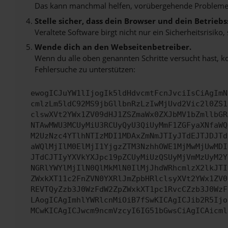
Das kann manchmal helfen, vorübergehende Probleme
Stelle sicher, dass dein Browser und dein Betrie
Veraltete Software birgt nicht nur ein Sicherheitsrisi
Wende dich an den Webseitenbetreiber.
Wenn du alle oben genannten Schritte versucht hast, k
Fehlersuche zu unterstützen:
ewogICJuYW1lIjogIk5ldHdvcmtFcnJvciIsCiAgImN
cmlzLm5ldC92MS9jbGllbnRzLzIwMjUvd2Vic2l0ZS1
clswXVt2YWx1ZV09dHJ1ZSZmaWx0ZXJbMV1bZmllbGR
NTAwMWU3MCUyMiU3RCUyQyU3QiUyMmF1ZGFyaXNfaWQ
M2UzNzc4YTlhNTIzMDI1MDAxZmNmJTIyJTdEJTJDJTd
aWQlMjIlM0ElMjI1YjgzZTM3NzhhOWE1MjMwMjUwMDI
JTdCJTIyYXVkYXJpc19pZCUyMiUzQSUyMjVmMzUyM2Y
NGRlYWYlMjIlN0QlMkMlN0IlMjJhdWRhcmlzX2lkJTI
ZWxkXT11c2FnZVN0YXRlJmZpbHRlclsyXVt2YWx1ZV0
REVTQyZzb3J0WzFdW2ZpZWxkXT1pc1RvcCZzb3J0WzF
LAogICAgImhlYWRlcnMiOiB7fSwKICAgICJib2R5Ijo
MCwKICAgICJwcm9ncmVzcyI6IG51bGwsCiAgICAicml