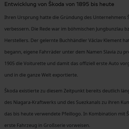
Entwicklung von Škoda von 1895 bis heute
Ihren Ursprung hatte die Gründung des Unternehmens Šk
verbessern. Die Rede war im böhmischen Jungbunzlau bzw
Herstellers. Der gelernte Buchhändler Václav Klement hat
begann, eigene Fahrräder unter dem Namen Slavia zu prod
1905 die Voiturette und damit das offiziell erste Auto v
und in die ganze Welt exportierte.
Škoda existierte zu diesem Zeitpunkt bereits deutlich l
des Niagara-Kraftwerks und des Suezkanals zu ihren Ku
das bis heute verwendete Pfeillogo. In Kombination mi
erste Fahrzeug in Großserie vorweisen.