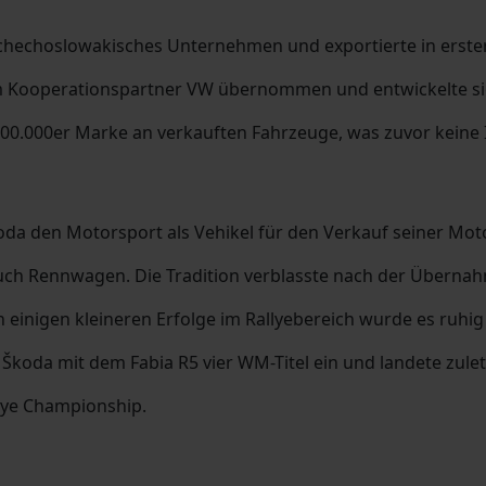
hechoslowakisches Unternehmen und exportierte in erster L
m Kooperationspartner VW übernommen und entwickelte sic
100.000er Marke an verkauften Fahrzeuge, was zuvor keine
koda den Motorsport als Vehikel für den Verkauf seiner Mo
ch Rennwagen. Die Tradition verblasste nach der Überna
on einigen kleineren Erfolge im Rallyebereich wurde es r
koda mit dem Fabia R5 vier WM-Titel ein und landete zuletz
allye Championship.