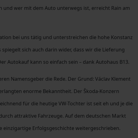
n und wer mit dem Auto unterwegs ist, erreicht Rain am
ation bei uns tätig und unterstreichen die hohe Konstanz
piegelt sich auch darin wider, dass wir die Lieferung
r Autokauf kann so einfach sein – dank Autohaus B13.
teren Namensgeber die Rede. Der Grund: Václav Klement
 erlangten enorme Bekanntheit. Der Škoda-Konzern
chnend für die heutige VW-Tochter ist seit eh und je die
 durch attraktive Fahrzeuge. Auf dem deutschen Markt
 einzigartige Erfolgsgeschichte weitergeschrieben.