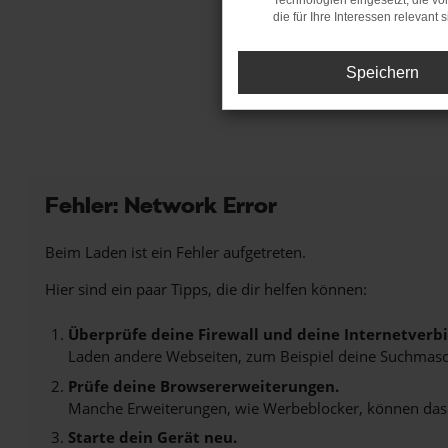
Technologien eingesetzt, die v
die für Ihre Interessen relevant s
Speichern
Fehler: Network Error
Beim Laden ist ein Fehler aufgetreten.
Hier sind ein paar Tipps, die dir helfen können:
Überprüfe deine Firewall und deine Internetverb
Laden andere Webseiten, zum Beispiel deine Suchmasc
Prüfe deine Browsererweiterungen.
Manche Erweiterungen, wie Werbeblocker, können das L
Starte dein Gerät neu.