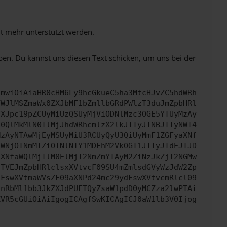
ht mehr unterstützt werden.
ben. Du kannst uns diesen Text schicken, um uns bei der
cmwiOiAiaHR0cHM6Ly9hcGkueC5ha3MtcHJvZC5hdWRh
YWJlMSZmaWx0ZXJbMF1bZmllbGRdPWlzT3duJmZpbHRl
YXJpc19pZCUyMiUzQSUyMjViODNlMzc3OGE5YTUyMzAy
N0QlMkMlN0IlMjJhdWRhcmlzX2lkJTIyJTNBJTIyNWI4
MzAyNTAwMjEyMSUyMiU3RCUyQyU3QiUyMmF1ZGFyaXNf
NWNjOTNmMTZiOTNlNTY1MDFhM2VkOGI1JTIyJTdEJTJD
aXNfaWQlMjIlM0ElMjI2NmZmYTAyM2ZiNzJkZjI2NGMw
JTVEJmZpbHRlclsxXVtvcF09SU4mZmlsdGVyWzJdW2Zp
dFswXVtmaWVsZF09aXNPd24mc29ydFswXVtvcmRlcl09
cnRbMl1bb3JkZXJdPUFTQyZsaW1pdD0yMCZza2lwPTAi
ZVR5cGUiOiAiIgogICAgfSwKICAgICJ0aW1lb3V0Ijog