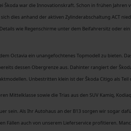
ei Škoda war die Innovationskraft. Schon in frühen Jahren
sich dies anhand der aktiven Zylinderabschaltung ACT nied
Details wie Regenschirme unter dem Beifahrersitz oder ein 
it dem Octavia ein unangefochtenes Topmodell zu bieten. Da
eits dessen Obergrenze aus. Dahinter rangiert der Škoda 
ktmodellen. Unbestritten klein ist der Škoda Citigo als Te
ren Mittelklasse sowie die Trias aus den SUV Kamiq, Kodia
r sein. Als Ihr Autohaus an der B13 sorgen wir sogar daf
 Fällen auch von unserem Lieferservice profitieren. Manc