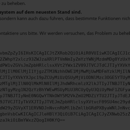
 zu beheben.
bssystem auf dem neuesten Stand sind.
ko, sondern kann auch dazu führen, dass bestimmte Funktionen nic
ontaktiere uns bitte. Wir werden versuchen, das Problem zu behe
vbmZpZyI6IHsKICAgICJtZXRob2QiOiAiR0VUIiwKICAgICJ1
2ZWhpY2xlcz93ZWJzaXRlPTVmNmIyZmYzYWNjMzdmMDg0YzUx
dPW1vZGVsJmZpbHRlclsxXVt2YWx1ZV09JTVCJTdCJTIyYXVk
lMjIlM0ElMjI1YjgzZTM3NzhhOWE1MjMwMjUwMDFmYzklMjIl
CJTIyYXVkYXJpc19pZCUyMiUzQSUyMjViODNlMzc3OGE5YTUy
zMTglMjIlN0QlMkMlN0IlMjJhdWRhcmlzX2lkJTIyJTNBJTIy
zNTgyMzg1N2QzYzBhYWEwMSUyMiU3RCUyQyU3QiUyMmF1ZGFy
yJTNBJTIyNmE0NGQwYTNkOWY5M2VkZmU2MDZiYTU2JTIyJTdE
9JTVCJTIyTkVXJTIyJTVEJmZpbHRlclsyXVtvcF09SU4mc29y
dW29yZGVyXT1ERVNDJnNvcnRbMl1bZmllbGRdPXByaWNlJnNv
gbnVsbCwKICAgICJleHBlY3QiOiB7CiAgICAgICJyZXNwb25z
za3kiOiBmYWxzZQogIH0KfQ==