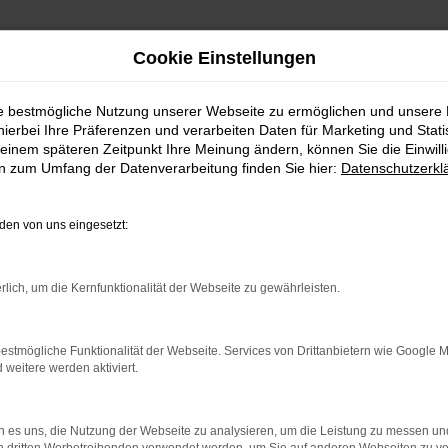
Cookie Einstellungen
h Rain am Lech
ie bestmögliche Nutzung unserer Webseite zu ermöglichen und unsere
hierbei Ihre Präferenzen und verarbeiten Daten für Marketing und Stati
 Lieferservice nac
einem späteren Zeitpunkt Ihre Meinung ändern, können Sie die Einwillig
en zum Umfang der Datenverarbeitung finden Sie hier:
Datenschutzerkl
ür Rain am Lech
en von uns eingesetzt:
o des Stadtverkehrs von Rain am Lech oder auf Landstraßen
rlich, um die Kernfunktionalität der Webseite zu gewährleisten.
ie, mit welchen Extras und welcher Ausstattung Sie unterw
n in Rain am Lech sind auf Wunsch so individuell wie Sie 
estmögliche Funktionalität der Webseite. Services von Drittanbietern wie Google 
eitere werden aktiviert.
nn Sie Beratung wünschen. Wir sind seit vielen Jahren Exp
 es uns, die Nutzung der Webseite zu analysieren, um die Leistung zu messen u