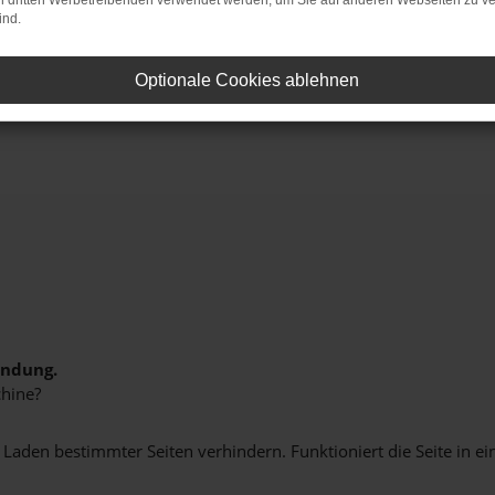
on dritten Werbetreibenden verwendet werden, um Sie auf anderen Webseiten zu ve
ind.
Optionale Cookies ablehnen
Sofort verfügbare Modelle
indung.
hine?
aden bestimmter Seiten verhindern. Funktioniert die Seite in e