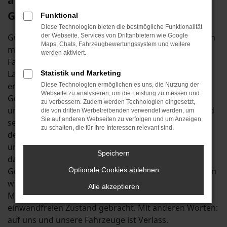
am Lech mit dem Škoda
Gebrauchtwagen
Funktional
Diese Technologien bieten die bestmögliche Funktionalität
Günstiger als mit einem Škoda Gebrauchtwagen kann
der Webseite. Services von Drittanbietern wie Google
Maps, Chats, Fahrzeugbewertungssystem und weitere
motorisierte Mobilität in Rain am Lech kaum sein. Die
werden aktiviert.
Fahrzeuge dieses Herstellers zeichnen sich durch
Langlebigkeit und exzellente Qualität aus und sind
Statistik und Marketing
entsprechend wie geschaffen, um als Škoda
Diese Technologien ermöglichen es uns, die Nutzung der
Webseite zu analysieren, um die Leistung zu messen und
Gebrauchtwagen auf den Straßen von Rain am Lech
zu verbessern. Zudem werden Technologien eingesetzt,
unterwegs zu sein. Wir vom Autohaus an der B13 sind
die von dritten Werbetreibenden verwendet werden, um
Sie auf anderen Webseiten zu verfolgen und um Anzeigen
seit Anfang der 1980er Jahren als Familienbetrieb in
zu schalten, die für Ihre Interessen relevant sind.
der Autobranche tätig. Wir gehören zu Rain am Lech
und der Umgebung und stellen entsprechend sicher,
Speichern
dass Sie bei uns vertrauensvoll und mit
Gewährleistung kaufen. Jeder Škoda Gebrauchtwagen
Optionale Cookies ablehnen
wird vor dem Verkauf in Rain am Lech in unserer Kfz-
Alle akzeptieren
Meisterwerkstatt begutachtet und in einen technisch
einwandfreien Zustand gebracht. Mit anderen Worten:
auf uns und unsere Fahrzeuge ist Verlass.