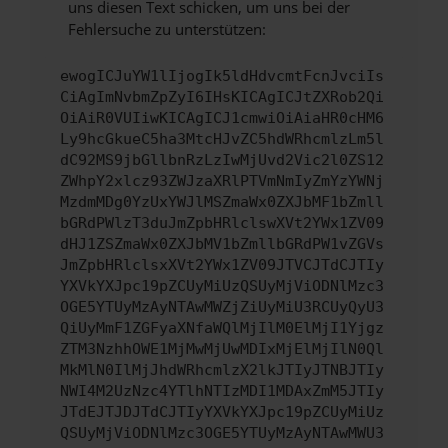
uns diesen Text schicken, um uns bei der
Fehlersuche zu unterstützen:
ewogICJuYW1lIjogIk5ldHdvcmtFcnJvciIs
CiAgImNvbmZpZyI6IHsKICAgICJtZXRob2Qi
OiAiR0VUIiwKICAgICJ1cmwiOiAiaHR0cHM6
Ly9hcGkueC5ha3MtcHJvZC5hdWRhcmlzLm5l
dC92MS9jbGllbnRzLzIwMjUvd2Vic2l0ZS12
ZWhpY2xlcz93ZWJzaXRlPTVmNmIyZmYzYWNj
MzdmMDg0YzUxYWJlMSZmaWx0ZXJbMF1bZmll
bGRdPWlzT3duJmZpbHRlclswXVt2YWx1ZV09
dHJ1ZSZmaWx0ZXJbMV1bZmllbGRdPW1vZGVs
JmZpbHRlclsxXVt2YWx1ZV09JTVCJTdCJTIy
YXVkYXJpc19pZCUyMiUzQSUyMjViODNlMzc3
OGE5YTUyMzAyNTAwMWZjZiUyMiU3RCUyQyU3
QiUyMmF1ZGFyaXNfaWQlMjIlM0ElMjI1Yjgz
ZTM3NzhhOWE1MjMwMjUwMDIxMjElMjIlN0Ql
MkMlN0IlMjJhdWRhcmlzX2lkJTIyJTNBJTIy
NWI4M2UzNzc4YTlhNTIzMDI1MDAxZmM5JTIy
JTdEJTJDJTdCJTIyYXVkYXJpc19pZCUyMiUz
QSUyMjViODNlMzc3OGE5YTUyMzAyNTAwMWU3