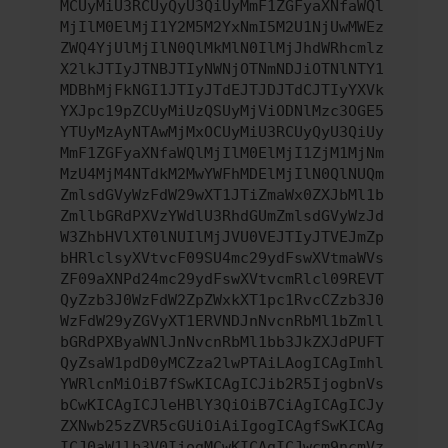
MCUyMiU3RCUyQyU3QiUyMmF1ZGFyaXNfaWQl
MjIlM0ElMjI1Y2M5M2YxNmI5M2U1NjUwMWEz
ZWQ4YjUlMjIlN0QlMkMlN0IlMjJhdWRhcmlz
X2lkJTIyJTNBJTIyNWNjOTNmNDJiOTNlNTY1
MDBhMjFkNGI1JTIyJTdEJTJDJTdCJTIyYXVk
YXJpc19pZCUyMiUzQSUyMjViODNlMzc3OGE5
YTUyMzAyNTAwMjMxOCUyMiU3RCUyQyU3QiUy
MmF1ZGFyaXNfaWQlMjIlM0ElMjI1ZjM1MjNm
MzU4MjM4NTdkM2MwYWFhMDElMjIlN0QlNUQm
ZmlsdGVyWzFdW29wXT1JTiZmaWx0ZXJbMl1b
ZmllbGRdPXVzYWdlU3RhdGUmZmlsdGVyWzJd
W3ZhbHVlXT0lNUIlMjJVU0VEJTIyJTVEJmZp
bHRlclsyXVtvcF09SU4mc29ydFswXVtmaWVs
ZF09aXNPd24mc29ydFswXVtvcmRlcl09REVT
QyZzb3J0WzFdW2ZpZWxkXT1pc1RvcCZzb3J0
WzFdW29yZGVyXT1ERVNDJnNvcnRbMl1bZmll
bGRdPXByaWNlJnNvcnRbMl1bb3JkZXJdPUFT
QyZsaW1pdD0yMCZza2lwPTAiLAogICAgImhl
YWRlcnMiOiB7fSwKICAgICJib2R5IjogbnVs
bCwKICAgICJleHBlY3QiOiB7CiAgICAgICJy
ZXNwb25zZVR5cGUiOiAiIgogICAgfSwKICAg
ICJ0aW1lb3V0IjogMCwKICAgICJwcm9ncmVz