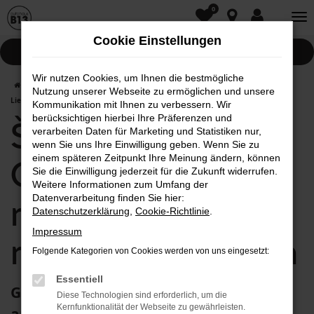
0
Zum
Hauptinhalt
Cookie Einstellungen
springen
Pannenhilfe
Wir nutzen Cookies, um Ihnen die bestmögliche
Startseite
Rain am Lech
Škoda
Škoda Gebrauchtwagen mit
Nutzung unserer Webseite zu ermöglichen und unsere
Lieferservice nach Rain am Lech
Kommunikation mit Ihnen zu verbessern. Wir
berücksichtigen hierbei Ihre Präferenzen und
Škoda
verarbeiten Daten für Marketing und Statistiken nur,
wenn Sie uns Ihre Einwilligung geben. Wenn Sie zu
einem späteren Zeitpunkt Ihre Meinung ändern, können
Gebrauchtwagen
Sie die Einwilligung jederzeit für die Zukunft widerrufen.
Weitere Informationen zum Umfang der
mit Lieferservice
Datenverarbeitung finden Sie hier:
Datenschutzerklärung
,
Cookie-Richtlinie
.
Impressum
nach Rain am Lech
Folgende Kategorien von Cookies werden von uns eingesetzt:
Essentiell
Günstig und zuverlässig mobil in Rain
Diese Technologien sind erforderlich, um die
Kernfunktionalität der Webseite zu gewährleisten.