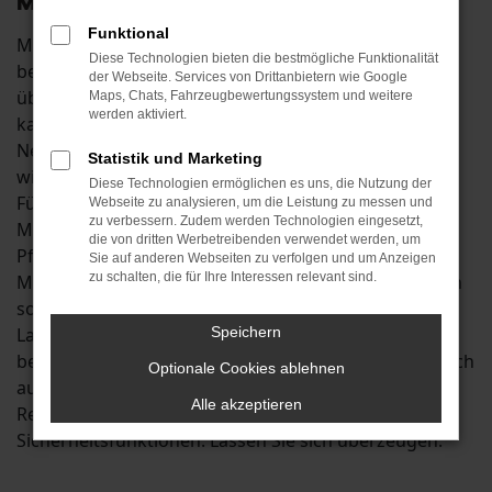
Mobilität in Pfaffenhofen
Funktional
Mit einem Škoda Kamiq Neuwagen in Pfaffenhofen
Diese Technologien bieten die bestmögliche Funktionalität
befinden Sie sich in der ersten Liga der
der Webseite. Services von Drittanbietern wie Google
überzeugenden Fahrzeuge. In seiner Klasse existiert
Maps, Chats, Fahrzeugbewertungssystem und weitere
werden aktiviert.
kaum ein anderes Modell, dass dem Škoda Kamiq
Neuwagen das Wasser reichen könnte. Untermauert
Statistik und Marketing
wird dies durch exzellente Testergebnisse und eine
Diese Technologien ermöglichen es uns, die Nutzung der
Fülle an attraktiven Extras. Insbesondere die aktuelle
Webseite zu analysieren, um die Leistung zu messen und
zu verbessern. Zudem werden Technologien eingesetzt,
Modellgeneration scheint wie geschaffen für
die von dritten Werbetreibenden verwendet werden, um
Pfaffenhofen und Umgebung. Dank effizienter
Sie auf anderen Webseiten zu verfolgen und um Anzeigen
zu schalten, die für Ihre Interessen relevant sind.
Motoren beherrschen Sie im Škoda Kamiq Neuwagen
sowohl den Stadtverkehr als auch Fahrten auf der
Landstraße und profitieren zudem vom üppig
Speichern
bemessenen Stauraum. Des Weiteren erfreuen Sie sich
Optionale Cookies ablehnen
auf Fahrten rund um Pfaffenhofen an einer ganzen
Alle akzeptieren
Reihe von Extras, Assistenzsystemen und
Sicherheitsfunktionen. Lassen Sie sich überzeugen.