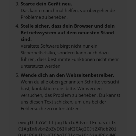
Starte dein Gerät neu.
Das kann manchmal helfen, vorübergehende
Probleme zu beheben.
Stelle sicher, dass dein Browser und dein
Betriebssystem auf dem neuesten Stand
sind.
Veraltete Software birgt nicht nur ein
Sicherheitsrisiko, sondern kann auch dazu
führen, dass bestimmte Funktionen nicht mehr
unterstützt werden.
Wende dich an den Webseitenbetreiber.
Wenn du alle oben genannten Schritte versucht
hast, kontaktiere uns bitte. Wir werden
versuchen, das Problem zu beheben. Du kannst
uns diesen Text schicken, um uns bei der
Fehlersuche zu unterstützen:
ewogICJuYW1lIjogIk5ldHdvcmtFcnJvciIs
CiAgImNvbmZpZyI6IHsKICAgICJtZXRob2Qi
OiAiR0VUIiwKICAgICJ1cmwiOiAiaHR0cHM6