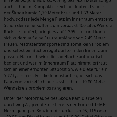
Ein Kleinwagen? Gewiss, wenngleich 4,24 Meter Länge
auch schon im Kompaktbereich anklopfen. Dabei ist
der Škoda Kamiq 1,79 Meter breit und 1,53 Meter
hoch, sodass jede Menge Platz im Innenraum entsteht.
Schon der reine Kofferraum verpackt 400 Liter. Wer die
Rücksitze opfert, bringt es auf 1.395 Liter und kann
sich zudem auf eine Stauraumlänge von 2,45 Meter
freuen. Matrazentransporte sind somit kein Problem
und selbst ein Bücherregal dürfte in den Innenraum
passen. Natürlich wird die Ladefläche automatisch
bedient und wer im Innenraum Platz nimmt, erfreut
sich an einer erhöhten Sitzposition, wie diese für ein
SUV typisch ist. Für die Innenstadt eignet sich das
Fahrzeug vortrefflich und lässt sich mit 10,80 Meter
Wendekreis problemlos rangieren.
Unter der Motorhaube des Škoda Kamiq arbeiten
durchweg Aggregate, die bereits der Euro 6d-TEMP-
Norm genügen. Benzinmotoren leisten 95, 115 oder