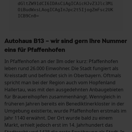
dGltZW91dCI6IDAsCiAgICAicHJvZ3Jlc3Mi
OiBudWxsLAogICAgInJpc2t5IjogZmFsc2UK
ICB9Cn0=
Autohaus B13 – wir sind gern Ihre Nummer
eins für Pfaffenhofen
In Pfaffenhofen an der Ilm oder kurz: Pfaffenhofen
leben rund 26.000 Einwohner. Die Stadt fungiert als
Kreisstadt und befindet sich in Oberbayern. Oftmals
spricht man bei der Region auch vom Hopfenland
Hallertau, was mit den ausgedehnten Anbaugebieten
für Brauereihopfen zusammenhängt. Wenngleich in
früheren Jahren bereits ein Benediktinerkloster in der
Umgebung existierte, wurde Pfaffenhofen erstmals im
Jahr 1140 erwähnt. Der Ort wurde bald zu einem
Markt, erhielt jedoch erst im 14. Jahrhundert das