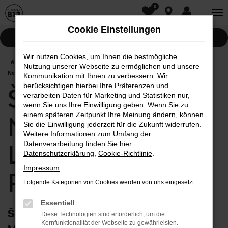
0
Zum
Hauptinhalt
Cookie Einstellungen
springen
Pannenhilfe
Wir nutzen Cookies, um Ihnen die bestmögliche
Startseite
Pfaffenhofen
Škoda
Škoda Kamiq
Škoda Kamiq
Nutzung unserer Webseite zu ermöglichen und unsere
Neuwagen mit Lieferservice nach Pfaffenhofen
Kommunikation mit Ihnen zu verbessern. Wir
berücksichtigen hierbei Ihre Präferenzen und
Škoda Kamiq
verarbeiten Daten für Marketing und Statistiken nur,
wenn Sie uns Ihre Einwilligung geben. Wenn Sie zu
einem späteren Zeitpunkt Ihre Meinung ändern, können
Neuwagen mit
Sie die Einwilligung jederzeit für die Zukunft widerrufen.
Weitere Informationen zum Umfang der
Lieferservice nach
Datenverarbeitung finden Sie hier:
Datenschutzerklärung
,
Cookie-Richtlinie
.
Impressum
Pfaffenhofen
Folgende Kategorien von Cookies werden von uns eingesetzt:
Essentiell
Škoda Kamiq Neuwagen: First Class
Diese Technologien sind erforderlich, um die
Kernfunktionalität der Webseite zu gewährleisten.