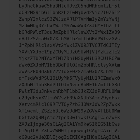
Ly9hcGkueC5ha3MtcHJvZC5hdWRhcmlzLm5l
dC92MS9jbGllbnRzLzIwMjUvd2Vic2l0ZS12
ZWhpY2xlcz93ZWJzaXRlPTVmNmIyZmYzYWNj
MzdmMDg0YzUxYWJlMSZmaWx0ZXJbMF1bZmll
bGRdPWlzT3duJmZpbHRlclswXVt2YWx1ZV09
dHJ1ZSZmaWx0ZXJbMV1bZmllbGRdPW1vZGVs
JmZpbHRlclsxXVt2YWx1ZV09JTVCJTdCJTIy
YXVkYXJpc19pZCUyMiUzQSUyMjVjYzkzZjE2
YjkzZTU2NTAxYTNlZDhiNSUyMiU3RCU1RCZm
aWx0ZXJbMV1bb3BdPUlOJmZpbHRlclsyXVtm
aWVsZF09dXNhZ2VTdGF0ZSZmaWx0ZXJbMl1b
dmFsdWVdPSU1QiUyMk5FVyUyMiU1RCZmaWx0
ZXJbMl1bb3BdPUlOJnNvcnRbMF1bZmllbGRd
PWlzT3duJnNvcnRbMF1bb3JkZXJdPURFU0Mm
c29ydFsxXVtmaWVsZF09aXNUb3Amc29ydFsx
XVtvcmRlcl09REVTQyZzb3J0WzJdW2ZpZWxk
XT1wcmljZSZzb3J0WzJdW29yZGVyXT1BU0Mm
bGltaXQ9MjAmc2tpcD0wIiwKICAgICJoZWFk
ZXJzIjoge30sCiAgICAiYm9keSI6IG51bGws
CiAgICAiZXhwZWN0IjogewogICAgICAicmVz
cG9uc2VUeXBlIjogIiIKICAgIH0sCiAgICAi