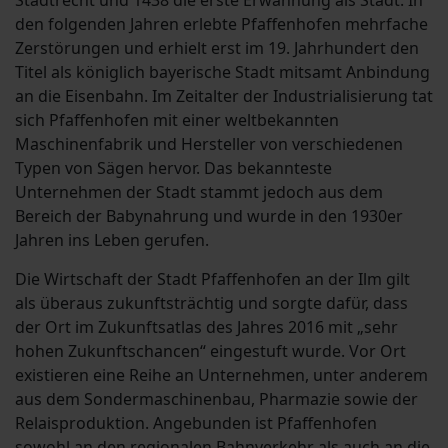
Stadtrecht und 1438 die erste Erwähnung als Stadt. In
den folgenden Jahren erlebte Pfaffenhofen mehrfache
Zerstörungen und erhielt erst im 19. Jahrhundert den
Titel als königlich bayerische Stadt mitsamt Anbindung
an die Eisenbahn. Im Zeitalter der Industrialisierung tat
sich Pfaffenhofen mit einer weltbekannten
Maschinenfabrik und Hersteller von verschiedenen
Typen von Sägen hervor. Das bekannteste
Unternehmen der Stadt stammt jedoch aus dem
Bereich der Babynahrung und wurde in den 1930er
Jahren ins Leben gerufen.
Die Wirtschaft der Stadt Pfaffenhofen an der Ilm gilt
als überaus zukunftsträchtig und sorgte dafür, dass
der Ort im Zukunftsatlas des Jahres 2016 mit „sehr
hohen Zukunftschancen“ eingestuft wurde. Vor Ort
existieren eine Reihe an Unternehmen, unter anderem
aus dem Sondermaschinenbau, Pharmazie sowie der
Relaisproduktion. Angebunden ist Pfaffenhofen
sowohl an den regionalen Bahnverkehr als auch an die