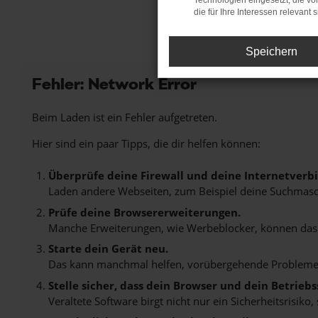
Technologien eingesetzt, die v
die für Ihre Interessen relevant s
Speichern
Fehler: Network Error
Beim Laden ist ein Fehler aufgetreten.
Hier sind ein paar Tipps, die dir helfen können:
Überprüfe deine Firewall und deine Internetverb
Laden andere Webseiten, zum Beispiel deine Suchmasc
Prüfe deine Browsererweiterungen.
Manche Erweiterungen, wie Werbeblocker, können das L
Starte dein Gerät neu.
Das kann manchmal helfen, vorübergehende Probleme
Stelle sicher, dass dein Browser und dein Betrie
Veraltete Software birgt nicht nur ein Sicherheitsrisi