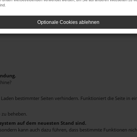
on dritten Werbetreibenden verwendet werden, um Sie auf anderen Webseiten zu ve
ind.
Optionale Cookies ablehnen
indung.
hine?
aden bestimmter Seiten verhindern. Funktioniert die Seite in e
 zu beheben.
bssystem auf dem neuesten Stand sind.
ko, sondern kann auch dazu führen, dass bestimmte Funktionen nic