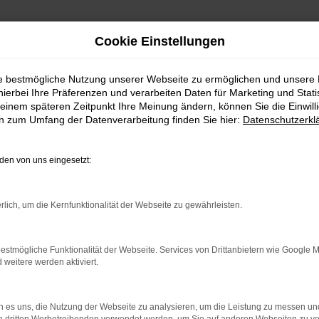
Cookie Einstellungen
t Lieferservice nach Pfaffenhofen
ie bestmögliche Nutzung unserer Webseite zu ermöglichen und unsere
hierbei Ihre Präferenzen und verarbeiten Daten für Marketing und Stati
en mit Lieferservic
einem späteren Zeitpunkt Ihre Meinung ändern, können Sie die Einwillig
en zum Umfang der Datenverarbeitung finden Sie hier:
Datenschutzerkl
Mobilität in Pfaffenhofen
en von uns eingesetzt:
 Sie sich in der ersten Liga der überzeugenden Fahrzeuge. 
rlich, um die Kernfunktionalität der Webseite zu gewährleisten.
e. Untermauert wird dies durch exzellente Testergebnisse 
Pfaffenhofen und Umgebung. Dank effizienter Motoren beh
estmögliche Funktionalität der Webseite. Services von Drittanbietern wie Google 
eitere werden aktiviert.
profitieren zudem vom üppig bemessenen Stauraum. Des Wei
zsystemen und Sicherheitsfunktionen. Lassen Sie sich über
 es uns, die Nutzung der Webseite zu analysieren, um die Leistung zu messen u