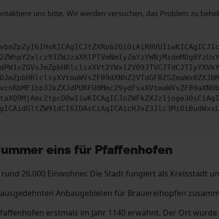
ontaktiere uns bitte. Wir werden versuchen, das Problem zu behe
vbmZpZyI6IHsKICAgICJtZXRob2QiOiAiR0VUIiwKICAgICJ1
2ZWhpY2xlcz93ZWJzaXRlPTVmNmIyZmYzYWNjMzdmMDg0YzUx
dPW1vZGVsJmZpbHRlclsxXVt2YWx1ZV09JTVCJTdCJTIyYXVk
OJmZpbHRlclsyXVtmaWVsZF09dXNhZ2VTdGF0ZSZmaWx0ZXJb
vcnRbMF1bb3JkZXJdPURFU0Mmc29ydFsxXVtmaWVsZF09aXNU
taXQ9MjAmc2tpcD0wIiwKICAgICJoZWFkZXJzIjoge30sCiAg
gICAidGltZW91dCI6IDAsCiAgICAicHJvZ3Jlc3MiOiBudWxs
Nummer eins für Pfaffenhofen
 rund 26.000 Einwohner. Die Stadt fungiert als Kreisstadt u
 ausgedehnten Anbaugebieten für Brauereihopfen zusammen
faffenhofen erstmals im Jahr 1140 erwähnt. Der Ort wurde b