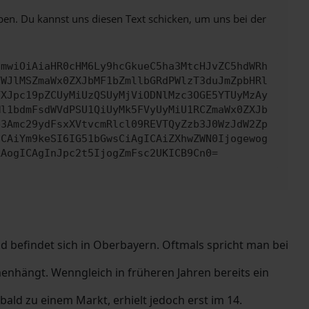
ben. Du kannst uns diesen Text schicken, um uns bei der
cmwiOiAiaHR0cHM6Ly9hcGkueC5ha3MtcHJvZC5hdWRh
YWJlMSZmaWx0ZXJbMF1bZmllbGRdPWlzT3duJmZpbHRl
YXJpc19pZCUyMiUzQSUyMjViODNlMzc3OGE5YTUyMzAy
Ml1bdmFsdWVdPSU1QiUyMk5FVyUyMiU1RCZmaWx0ZXJb
b3Amc29ydFsxXVtvcmRlcl09REVTQyZzb3J0WzJdW2Zp
ICAiYm9keSI6IG51bGwsCiAgICAiZXhwZWN0Ijogewog
LAogICAgInJpc2t5IjogZmFsc2UKICB9Cn0=
nd befindet sich in Oberbayern. Oftmals spricht man bei
hängt. Wenngleich in früheren Jahren bereits ein
ald zu einem Markt, erhielt jedoch erst im 14.