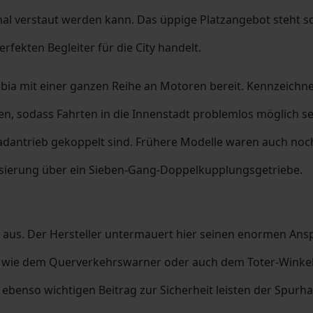
imal verstaut werden kann. Das üppige Platzangebot steht
fekten Begleiter für die City handelt.
Fabia mit einer ganzen Reihe an Motoren bereit. Kennzeichne
 sodass Fahrten in die Innenstadt problemlos möglich sein
adantrieb gekoppelt sind. Frühere Modelle waren auch noch 
isierung über ein Sieben-Gang-Doppelkupplungsgetriebe.
e aus. Der Hersteller untermauert hier seinen enormen Ans
n wie dem Querverkehrswarner oder auch dem Toter-Winkel
 ebenso wichtigen Beitrag zur Sicherheit leisten der Spurh