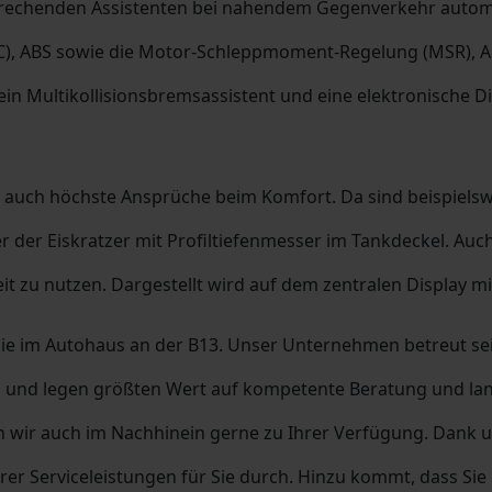
tsprechenden Assistenten bei nahendem Gegenverkehr autom
ESC), ABS sowie die Motor-Schleppmoment-Regelung (MSR), A
ein Multikollisionsbremsassistent und eine elektronische Di
a auch höchste Ansprüche beim Komfort. Da sind beispielsw
er Eiskratzer mit Profiltiefenmesser im Tankdeckel. Auch 
t zu nutzen. Dargestellt wird auf dem zentralen Display mi
Sie im Autohaus an der B13. Unser Unternehmen betreut se
rieb und legen größten Wert auf kompetente Beratung und l
 wir auch im Nachhinein gerne zu Ihrer Verfügung. Dank u
erer Serviceleistungen für Sie durch. Hinzu kommt, dass S