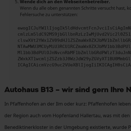
Wende dich an den Webseitenbetreiber.
Wenn du alle oben genannten Schritte versucht hast, k
Fehlersuche zu unterstützen:
ewogICJuYW1lIjogIk5ldHdvcmtFcnJvciIsCiAgImN
cmlzLm5ldC92MS9jbGllbnRzLzIwMjUvd2Vic2l0ZS1
clswXVt2YWx1ZV09dHJ1ZSZmaWx0ZXJbMV1bZmllbGR
NTAwMWU3MCUyMiU3RCU1RCZmaWx0ZXJbMV1bb3BdPUl
Ml1bb3BdPUlOJnNvcnRbMF1bZmllbGRdPWlzT3duJnN
ZWxkXT1wcmljZSZzb3J0WzJdW29yZGVyXT1BU0MmbGl
ICAgICAicmVzcG9uc2VUeXBlIjogIiIKICAgIH0sCiA
Autohaus B13 – wir sind gern Ihre 
In Pfaffenhofen an der Ilm oder kurz: Pfaffenhofen leben
der Region auch vom Hopfenland Hallertau, was mit den
Benediktinerkloster in der Umgebung existierte, wurde P