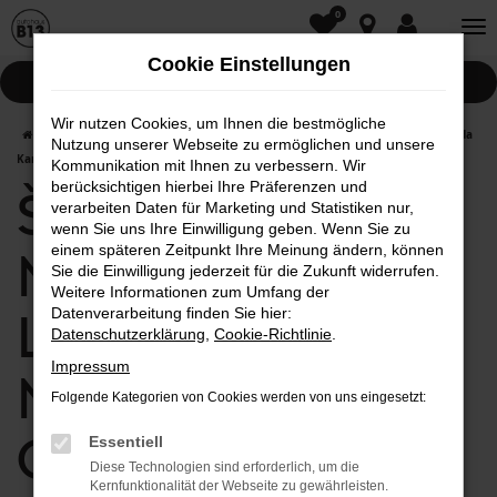
0
Zum
Hauptinhalt
Cookie Einstellungen
springen
Pannenhilfe
Wir nutzen Cookies, um Ihnen die bestmögliche
Startseite
Neumarkt in der Oberpfalz
Škoda
Škoda Karoq
Škoda
Nutzung unserer Webseite zu ermöglichen und unsere
Karoq Neuwagen mit Lieferservice nach Neumarkt in der Oberpfalz
Kommunikation mit Ihnen zu verbessern. Wir
berücksichtigen hierbei Ihre Präferenzen und
Škoda Karoq
verarbeiten Daten für Marketing und Statistiken nur,
wenn Sie uns Ihre Einwilligung geben. Wenn Sie zu
einem späteren Zeitpunkt Ihre Meinung ändern, können
Neuwagen mit
Sie die Einwilligung jederzeit für die Zukunft widerrufen.
Weitere Informationen zum Umfang der
Lieferservice nach
Datenverarbeitung finden Sie hier:
Datenschutzerklärung
,
Cookie-Richtlinie
.
Impressum
Neumarkt in der
Folgende Kategorien von Cookies werden von uns eingesetzt:
Oberpfalz
Essentiell
Diese Technologien sind erforderlich, um die
Kernfunktionalität der Webseite zu gewährleisten.