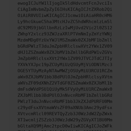
ewogICJuYW1lIjogIk5ldHdvcmtFcnJvciIs
CiAgImNvbmZpZyI6IHsKICAgICJtZXRob2Qi
OiAiR0VUIiwKICAgICJ1cmwiOiAiaHR0cHM6
Ly9hcGkueC5ha3MtcHJvZC5hdWRhcmlzLm5l
dC92MS9jbGllbnRzLzIwMjUvd2Vic2l0ZS12
ZWhpY2xlcz93ZWJzaXRlPTVmNmIyZmYzYWNj
MzdmMDg0YzUxYWJlMSZmaWx0ZXJbMF1bZmll
bGRdPWlzT3duJmZpbHRlclswXVt2YWx1ZV09
dHJ1ZSZmaWx0ZXJbMV1bZmllbGRdPW1vZGVs
JmZpbHRlclsxXVt2YWx1ZV09JTVCJTdCJTIy
YXVkYXJpc19pZCUyMiUzQSUyMjViODNlMzc3
OGE5YTUyMzAyNTAwMWZjOSUyMiU3RCU1RCZm
aWx0ZXJbMV1bb3BdPUlOJmZpbHRlclsyXVtm
aWVsZF09dXNhZ2VTdGF0ZSZmaWx0ZXJbMl1b
dmFsdWVdPSU1QiUyMk5FVyUyMiU1RCZmaWx0
ZXJbMl1bb3BdPUlOJnNvcnRbMF1bZmllbGRd
PWlzT3duJnNvcnRbMF1bb3JkZXJdPURFU0Mm
c29ydFsxXVtmaWVsZF09aXNUb3Amc29ydFsx
XVtvcmRlcl09REVTQyZzb3J0WzJdW2ZpZWxk
XT1wcmljZSZzb3J0WzJdW29yZGVyXT1BU0Mm
bGltaXQ9MjAmc2tpcD0wIiwKICAgICJoZWFk