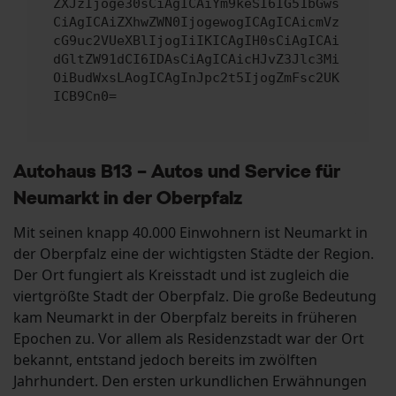
ZXJzIjoge30sCiAgICAiYm9keSI6IG51bGws
CiAgICAiZXhwZWN0IjogewogICAgICAicmVz
cG9uc2VUeXBlIjogIiIKICAgIH0sCiAgICAi
dGltZW91dCI6IDAsCiAgICAicHJvZ3Jlc3Mi
OiBudWxsLAogICAgInJpc2t5IjogZmFsc2UK
ICB9Cn0=
Autohaus B13 – Autos und Service für
Neumarkt in der Oberpfalz
Mit seinen knapp 40.000 Einwohnern ist Neumarkt in
der Oberpfalz eine der wichtigsten Städte der Region.
Der Ort fungiert als Kreisstadt und ist zugleich die
viertgrößte Stadt der Oberpfalz. Die große Bedeutung
kam Neumarkt in der Oberpfalz bereits in früheren
Epochen zu. Vor allem als Residenzstadt war der Ort
bekannt, entstand jedoch bereits im zwölften
Jahrhundert. Den ersten urkundlichen Erwähnungen