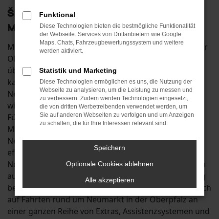
Škoda Karoq Neuwagen: First Class
Funktional
Mobilität in Neumarkt in der Oberpfalz
Diese Technologien bieten die bestmögliche Funktionalität
der Webseite. Services von Drittanbietern wie Google
Maps, Chats, Fahrzeugbewertungssystem und weitere
Mit einem Škoda Karoq Neuwagen in Neumarkt in der
werden aktiviert.
Oberpfalz befinden Sie sich in der ersten Liga der
überzeugenden Fahrzeuge. In seiner Klasse existiert
Statistik und Marketing
kaum ein anderes Modell, dass dem Škoda Karoq
Diese Technologien ermöglichen es uns, die Nutzung der
Webseite zu analysieren, um die Leistung zu messen und
Neuwagen das Wasser reichen könnte. Untermauert
zu verbessern. Zudem werden Technologien eingesetzt,
wird dies durch exzellente Testergebnisse und eine
die von dritten Werbetreibenden verwendet werden, um
Sie auf anderen Webseiten zu verfolgen und um Anzeigen
Fülle an attraktiven Extras. Insbesondere die aktuelle
zu schalten, die für Ihre Interessen relevant sind.
Modellgeneration scheint wie geschaffen für
Neumarkt in der Oberpfalz und Umgebung. Dank
Speichern
effizienter Motoren beherrschen Sie im Škoda Karoq
Neuwagen sowohl den Stadtverkehr als auch Fahrten
Optionale Cookies ablehnen
auf der Landstraße und profitieren zudem vom üppig
Alle akzeptieren
bemessenen Stauraum. Des Weiteren erfreuen Sie sich
auf Fahrten rund um Neumarkt in der Oberpfalz an
einer ganzen Reihe von Extras, Assistenzsystemen und