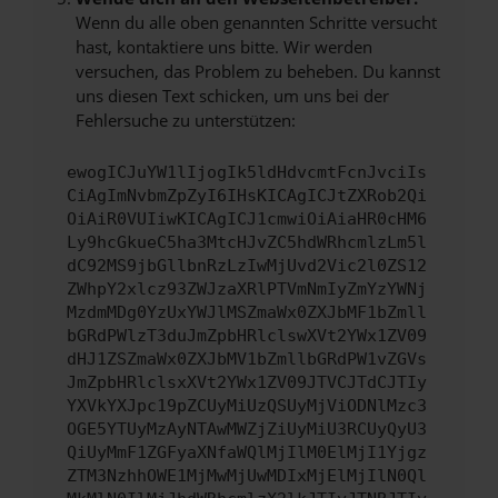
Wenn du alle oben genannten Schritte versucht
hast, kontaktiere uns bitte. Wir werden
versuchen, das Problem zu beheben. Du kannst
uns diesen Text schicken, um uns bei der
Fehlersuche zu unterstützen:
ewogICJuYW1lIjogIk5ldHdvcmtFcnJvciIs
CiAgImNvbmZpZyI6IHsKICAgICJtZXRob2Qi
OiAiR0VUIiwKICAgICJ1cmwiOiAiaHR0cHM6
Ly9hcGkueC5ha3MtcHJvZC5hdWRhcmlzLm5l
dC92MS9jbGllbnRzLzIwMjUvd2Vic2l0ZS12
ZWhpY2xlcz93ZWJzaXRlPTVmNmIyZmYzYWNj
MzdmMDg0YzUxYWJlMSZmaWx0ZXJbMF1bZmll
bGRdPWlzT3duJmZpbHRlclswXVt2YWx1ZV09
dHJ1ZSZmaWx0ZXJbMV1bZmllbGRdPW1vZGVs
JmZpbHRlclsxXVt2YWx1ZV09JTVCJTdCJTIy
YXVkYXJpc19pZCUyMiUzQSUyMjViODNlMzc3
OGE5YTUyMzAyNTAwMWZjZiUyMiU3RCUyQyU3
QiUyMmF1ZGFyaXNfaWQlMjIlM0ElMjI1Yjgz
ZTM3NzhhOWE1MjMwMjUwMDIxMjElMjIlN0Ql