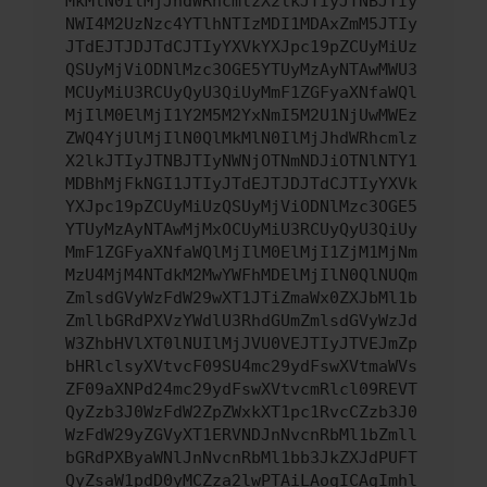
MkMlN0IlMjJhdWRhcmlzX2lkJTIyJTNBJTIy
NWI4M2UzNzc4YTlhNTIzMDI1MDAxZmM5JTIy
JTdEJTJDJTdCJTIyYXVkYXJpc19pZCUyMiUz
QSUyMjViODNlMzc3OGE5YTUyMzAyNTAwMWU3
MCUyMiU3RCUyQyU3QiUyMmF1ZGFyaXNfaWQl
MjIlM0ElMjI1Y2M5M2YxNmI5M2U1NjUwMWEz
ZWQ4YjUlMjIlN0QlMkMlN0IlMjJhdWRhcmlz
X2lkJTIyJTNBJTIyNWNjOTNmNDJiOTNlNTY1
MDBhMjFkNGI1JTIyJTdEJTJDJTdCJTIyYXVk
YXJpc19pZCUyMiUzQSUyMjViODNlMzc3OGE5
YTUyMzAyNTAwMjMxOCUyMiU3RCUyQyU3QiUy
MmF1ZGFyaXNfaWQlMjIlM0ElMjI1ZjM1MjNm
MzU4MjM4NTdkM2MwYWFhMDElMjIlN0QlNUQm
ZmlsdGVyWzFdW29wXT1JTiZmaWx0ZXJbMl1b
ZmllbGRdPXVzYWdlU3RhdGUmZmlsdGVyWzJd
W3ZhbHVlXT0lNUIlMjJVU0VEJTIyJTVEJmZp
bHRlclsyXVtvcF09SU4mc29ydFswXVtmaWVs
ZF09aXNPd24mc29ydFswXVtvcmRlcl09REVT
QyZzb3J0WzFdW2ZpZWxkXT1pc1RvcCZzb3J0
WzFdW29yZGVyXT1ERVNDJnNvcnRbMl1bZmll
bGRdPXByaWNlJnNvcnRbMl1bb3JkZXJdPUFT
QyZsaW1pdD0yMCZza2lwPTAiLAogICAgImhl