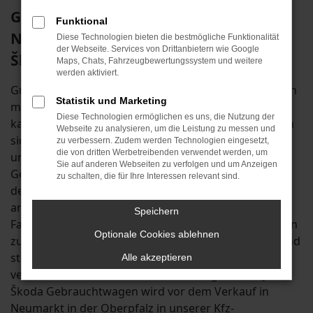
Günstig und zuverlässig mobil in
Funktional
Neumarkt in der Oberpfalz mit dem
Diese Technologien bieten die bestmögliche Funktionalität
der Webseite. Services von Drittanbietern wie Google
Škoda Gebrauchtwagen
Maps, Chats, Fahrzeugbewertungssystem und weitere
werden aktiviert.
Günstiger als mit einem Škoda Gebrauchtwagen kann
Statistik und Marketing
motorisierte Mobilität in Neumarkt in der Oberpfalz
Diese Technologien ermöglichen es uns, die Nutzung der
kaum sein. Die Fahrzeuge dieses Herstellers zeichnen
Webseite zu analysieren, um die Leistung zu messen und
sich durch Langlebigkeit und exzellente Qualität aus
zu verbessern. Zudem werden Technologien eingesetzt,
die von dritten Werbetreibenden verwendet werden, um
und sind entsprechend wie geschaffen, um als Škoda
Sie auf anderen Webseiten zu verfolgen und um Anzeigen
Gebrauchtwagen auf den Straßen von Neumarkt in
zu schalten, die für Ihre Interessen relevant sind.
der Oberpfalz unterwegs zu sein. Wir vom Autohaus
an der B13 sind seit Anfang der 1980er Jahren als
Speichern
Familienbetrieb in der Autobranche tätig. Wir gehören
Optionale Cookies ablehnen
zu Neumarkt in der Oberpfalz und der Umgebung und
stellen entsprechend sicher, dass Sie bei uns
Alle akzeptieren
vertrauensvoll und mit Gewährleistung kaufen. Jeder
Škoda Gebrauchtwagen wird vor dem Verkauf in
Neumarkt in der Oberpfalz in unserer Kfz-