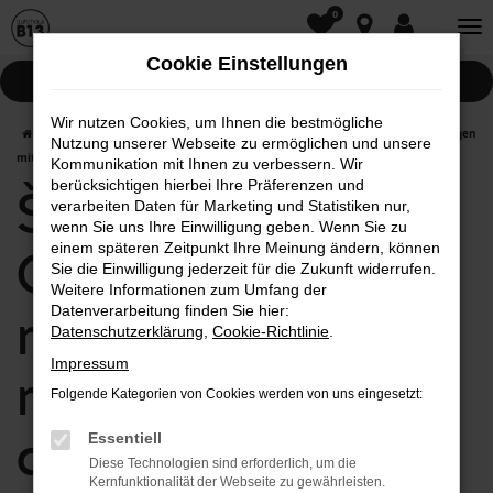
0
Zum
Hauptinhalt
Cookie Einstellungen
springen
Pannenhilfe
Wir nutzen Cookies, um Ihnen die bestmögliche
Startseite
Neumarkt in der Oberpfalz
Škoda
Škoda Gebrauchtwagen
Nutzung unserer Webseite zu ermöglichen und unsere
mit Lieferservice nach Neumarkt in der Oberpfalz
Kommunikation mit Ihnen zu verbessern. Wir
berücksichtigen hierbei Ihre Präferenzen und
Škoda
verarbeiten Daten für Marketing und Statistiken nur,
wenn Sie uns Ihre Einwilligung geben. Wenn Sie zu
einem späteren Zeitpunkt Ihre Meinung ändern, können
Gebrauchtwagen
Sie die Einwilligung jederzeit für die Zukunft widerrufen.
Weitere Informationen zum Umfang der
mit Lieferservice
Datenverarbeitung finden Sie hier:
Datenschutzerklärung
,
Cookie-Richtlinie
.
Impressum
nach Neumarkt in
Folgende Kategorien von Cookies werden von uns eingesetzt:
der Oberpfalz
Essentiell
Diese Technologien sind erforderlich, um die
Kernfunktionalität der Webseite zu gewährleisten.