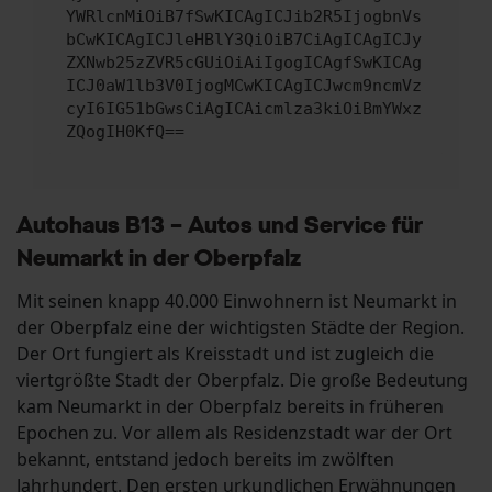
YWRlcnMiOiB7fSwKICAgICJib2R5IjogbnVs
bCwKICAgICJleHBlY3QiOiB7CiAgICAgICJy
ZXNwb25zZVR5cGUiOiAiIgogICAgfSwKICAg
ICJ0aW1lb3V0IjogMCwKICAgICJwcm9ncmVz
cyI6IG51bGwsCiAgICAicmlza3kiOiBmYWxz
ZQogIH0KfQ==
Autohaus B13 – Autos und Service für
Neumarkt in der Oberpfalz
Mit seinen knapp 40.000 Einwohnern ist Neumarkt in
der Oberpfalz eine der wichtigsten Städte der Region.
Der Ort fungiert als Kreisstadt und ist zugleich die
viertgrößte Stadt der Oberpfalz. Die große Bedeutung
kam Neumarkt in der Oberpfalz bereits in früheren
Epochen zu. Vor allem als Residenzstadt war der Ort
bekannt, entstand jedoch bereits im zwölften
Jahrhundert. Den ersten urkundlichen Erwähnungen