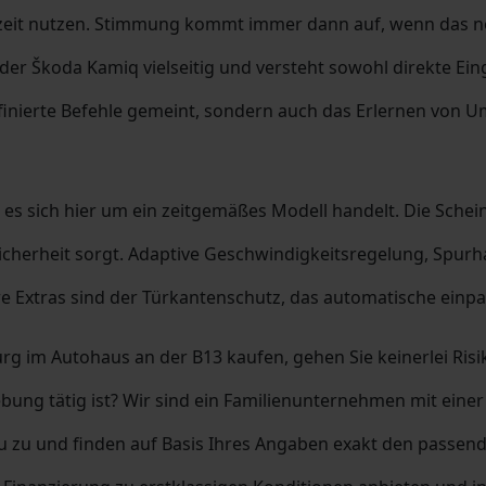
tzeit nutzen. Stimmung kommt immer dann auf, wenn das n
 der Škoda Kamiq vielseitig und versteht sowohl direkte E
finierte Befehle gemeint, sondern auch das Erlernen von U
s es sich hier um ein zeitgemäßes Modell handelt. Die Schei
 Sicherheit sorgt. Adaptive Geschwindigkeitsregelung, Spur
re Extras sind der Türkantenschutz, das automatische einp
im Autohaus an der B13 kaufen, gehen Sie keinerlei Risik
g tätig ist? Wir sind ein Familienunternehmen mit einer
u zu und finden auf Basis Ihres Angaben exakt den passen