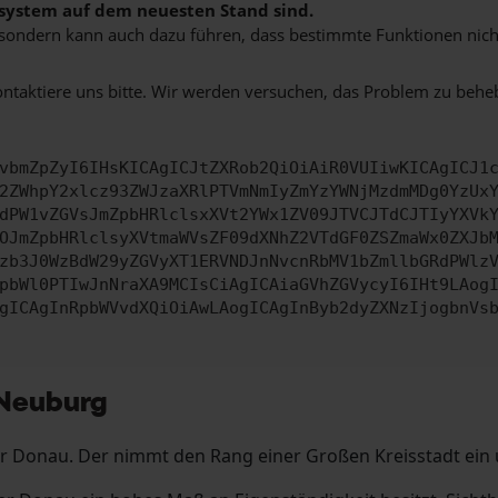
bssystem auf dem neuesten Stand sind.
ko, sondern kann auch dazu führen, dass bestimmte Funktionen nic
ontaktiere uns bitte. Wir werden versuchen, das Problem zu behe
vbmZpZyI6IHsKICAgICJtZXRob2QiOiAiR0VUIiwKICAgICJ1
2ZWhpY2xlcz93ZWJzaXRlPTVmNmIyZmYzYWNjMzdmMDg0YzUx
dPW1vZGVsJmZpbHRlclsxXVt2YWx1ZV09JTVCJTdCJTIyYXVk
OJmZpbHRlclsyXVtmaWVsZF09dXNhZ2VTdGF0ZSZmaWx0ZXJb
zb3J0WzBdW29yZGVyXT1ERVNDJnNvcnRbMV1bZmllbGRdPWlz
pbWl0PTIwJnNraXA9MCIsCiAgICAiaGVhZGVycyI6IHt9LAog
gICAgInRpbWVvdXQiOiAwLAogICAgInByb2dyZXNzIjogbnVs
 Neuburg
Donau. Der nimmt den Rang einer Großen Kreisstadt ein und