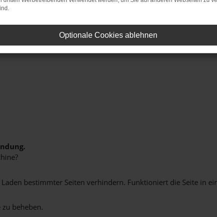
on dritten Werbetreibenden verwendet werden, um Sie auf anderen Webseiten zu ve
ind.
Optionale Cookies ablehnen
indung.
hine?
aden bestimmter Seiten verhindern. Funktioniert die Seite in e
 zu beheben.