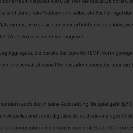
Kofferraum verpackt 400 Liter. Wer die Rücksitze opfert, br
e sind somit kein Problem und selbst ein Bücherregal dürf
z nimmt, erfreut sich an einer erhöhten Sitzposition, wie d
Meter Wendekreis problemlos rangieren.
g Aggregate, die bereits der Euro 6d-TEMP-Norm genügen. 
ntrieb und verwaltet seine Pferdestärken entweder über ein
ondern auch durch seine Ausstattung. Beispiel gefällig? Da
in virtuelles und somit digitales als auch ein analoges Co
len Funktionen über einen Touchscreen mit 9,2 Zoll Durchm