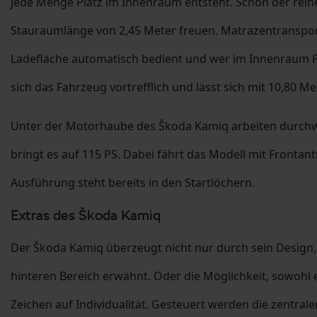
jede Menge Platz im Innenraum entsteht. Schon der reine 
Stauraumlänge von 2,45 Meter freuen. Matrazentransport
Ladefläche automatisch bedient und wer im Innenraum Plat
sich das Fahrzeug vortrefflich und lässt sich mit 10,80 
Unter der Motorhaube des Škoda Kamiq arbeiten durchwe
bringt es auf 115 PS. Dabei fährt das Modell mit Fronta
Ausführung steht bereits in den Startlöchern.
Extras des Škoda Kamiq
Der Škoda Kamiq überzeugt nicht nur durch sein Design, s
hinteren Bereich erwähnt. Oder die Möglichkeit, sowohl e
Zeichen auf Individualität. Gesteuert werden die zentra