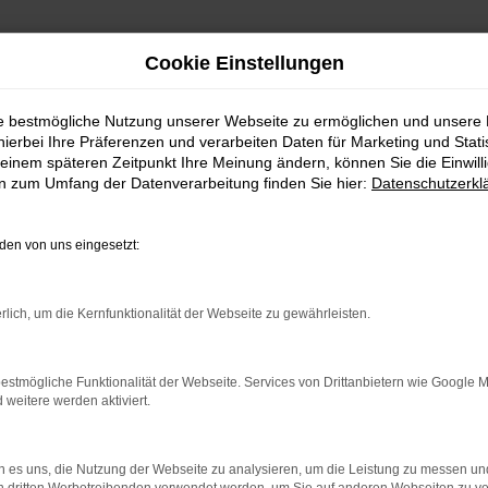
Cookie Einstellungen
n mit Lieferservice nach Neuburg
ie bestmögliche Nutzung unserer Webseite zu ermöglichen und unsere
hierbei Ihre Präferenzen und verarbeiten Daten für Marketing und Stati
uchtwagen mit Liefe
einem späteren Zeitpunkt Ihre Meinung ändern, können Sie die Einwillig
en zum Umfang der Datenverarbeitung finden Sie hier:
Datenschutzerkl
en von uns eingesetzt:
burg: Sparen am Preis, nicht an der
rlich, um die Kernfunktionalität der Webseite zu gewährleisten.
ren Sie eine Menge Geld und profitieren dennoch von ei
estmögliche Funktionalität der Webseite. Services von Drittanbietern wie Google 
rzeuge zu präsentieren und so ist ein Škoda Kamiq Gebrau
eitere werden aktiviert.
r bei jedem Auto, das bei uns in den Verkauf gelangt, auf e
 es uns, die Nutzung der Webseite zu analysieren, um die Leistung zu messen u
uchtwagen für Neuburg eine genauen Prüfung unterziehen. I