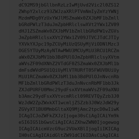
dC92MS9jbGllbnRzLzIwMjUvd2Vic2l0ZS12
ZWhpY2xlcz93ZWJzaXRlPTVmNmIyZmYzYWNj
MzdmMDg0YzUxYWJlMSZmaWx0ZXJbMF1bZmll
bGRdPWlzT3duJmZpbHRlclswXVt2YWx1ZV09
dHJ1ZSZmaWx0ZXJbMV1bZmllbGRdPW1vZGVs
JmZpbHRlclsxXVt2YWx1ZV09JTVCJTdCJTIy
YXVkYXJpc19pZCUyMiUzQSUyMjViODNlMzc3
OGE5YTUyMzAyNTAwMWU3MCUyMiU3RCU1RCZm
aWx0ZXJbMV1bb3BdPUlOJmZpbHRlclsyXVtm
aWVsZF09dXNhZ2VTdGF0ZSZmaWx0ZXJbMl1b
dmFsdWVdPSU1QiUyMlVTRURfT05FWUVBUiUy
MiU1RCZmaWx0ZXJbMl1bb3BdPUlOJnNvcnRb
MF1bZmllbGRdPWlzT3duJnNvcnRbMF1bb3Jk
ZXJdPURFU0Mmc29ydFsxXVtmaWVsZF09aXNU
b3Amc29ydFsxXVtvcmRlcl09REVTQyZzb3J0
WzJdW2ZpZWxkXT1wcmljZSZzb3J0WzJdW29y
ZGVyXT1BU0MmbGltaXQ9MjAmc2tpcD0wIiwK
ICAgICJoZWFkZXJzIjoge30sCiAgICAiYm9k
eSI6IG51bGwsCiAgICAiZXhwZWN0Ijogewog
ICAgICAicmVzcG9uc2VUeXBlIjogIiIKICAg
IH0sCiAgICAidGltZW91dCI6IDAsCiAgICAi