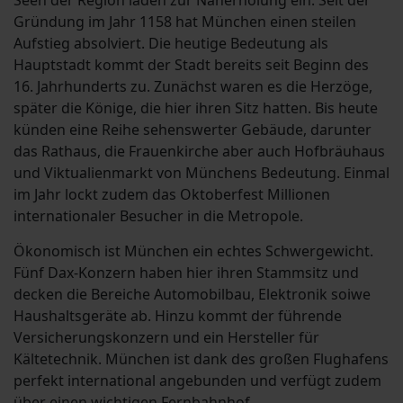
Seen der Region laden zur Naherholung ein. Seit der
Gründung im Jahr 1158 hat München einen steilen
Aufstieg absolviert. Die heutige Bedeutung als
Hauptstadt kommt der Stadt bereits seit Beginn des
16. Jahrhunderts zu. Zunächst waren es die Herzöge,
später die Könige, die hier ihren Sitz hatten. Bis heute
künden eine Reihe sehenswerter Gebäude, darunter
das Rathaus, die Frauenkirche aber auch Hofbräuhaus
und Viktualienmarkt von Münchens Bedeutung. Einmal
im Jahr lockt zudem das Oktoberfest Millionen
internationaler Besucher in die Metropole.
Ökonomisch ist München ein echtes Schwergewicht.
Fünf Dax-Konzern haben hier ihren Stammsitz und
decken die Bereiche Automobilbau, Elektronik soiwe
Haushaltsgeräte ab. Hinzu kommt der führende
Versicherungskonzern und ein Hersteller für
Kältetechnik. München ist dank des großen Flughafens
perfekt international angebunden und verfügt zudem
über einen wichtigen Fernbahnhof.