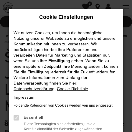
0
Zum
Hauptinhalt
Cookie Einstellungen
springen
Pannenhilfe
Wir nutzen Cookies, um Ihnen die bestmögliche
Startseite
München
Škoda
Škoda Fabia
Škoda Fabia Jahreswagen
Nutzung unserer Webseite zu ermöglichen und unsere
mit Lieferservice nach München
Kommunikation mit Ihnen zu verbessern. Wir
berücksichtigen hierbei Ihre Präferenzen und
Škoda Fabia
verarbeiten Daten für Marketing und Statistiken nur,
wenn Sie uns Ihre Einwilligung geben. Wenn Sie zu
einem späteren Zeitpunkt Ihre Meinung ändern, können
Jahreswagen mit
Sie die Einwilligung jederzeit für die Zukunft widerrufen.
Weitere Informationen zum Umfang der
Lieferservice nach
Datenverarbeitung finden Sie hier:
Datenschutzerklärung
,
Cookie-Richtlinie
.
Impressum
München
Folgende Kategorien von Cookies werden von uns eingesetzt:
Essentiell
Škoda Fabia Jahreswagen: optimieren Sie
Diese Technologien sind erforderlich, um die
Kernfunktionalität der Webseite zu gewährleisten.