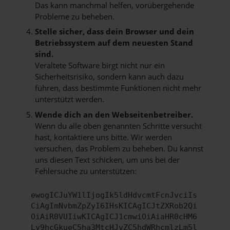
Das kann manchmal helfen, vorübergehende
Probleme zu beheben.
Stelle sicher, dass dein Browser und dein
Betriebssystem auf dem neuesten Stand
sind.
Veraltete Software birgt nicht nur ein
Sicherheitsrisiko, sondern kann auch dazu
führen, dass bestimmte Funktionen nicht mehr
unterstützt werden.
Wende dich an den Webseitenbetreiber.
Wenn du alle oben genannten Schritte versucht
hast, kontaktiere uns bitte. Wir werden
versuchen, das Problem zu beheben. Du kannst
uns diesen Text schicken, um uns bei der
Fehlersuche zu unterstützen:
ewogICJuYW1lIjogIk5ldHdvcmtFcnJvciIs
CiAgImNvbmZpZyI6IHsKICAgICJtZXRob2Qi
OiAiR0VUIiwKICAgICJ1cmwiOiAiaHR0cHM6
Ly9hcGkueC5ha3MtcHJvZC5hdWRhcmlzLm5l