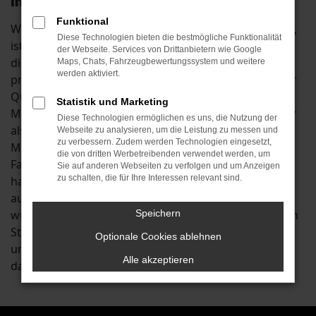
Ihre Mobilität in München
Funktional
Wenn Sie beim Autokauf mit spitzen Bleistift rechnen,
Diese Technologien bieten die bestmögliche Funktionalität
ist ein Škoda Fabia Jahreswagen für München genau
der Webseite. Services von Drittanbietern wie Google
die richtige Wahl. Sie verbinden mit einem Kauf die
Maps, Chats, Fahrzeugbewertungssystem und weitere
werden aktiviert.
preislichen Vorteile eines Gebrauchtwagens mit einer
Qualität, die fast der eines Neuwagens entspricht.
Statistik und Marketing
Mancherorts werden Škoda Fabia Jahreswagen sogar
Diese Technologien ermöglichen es uns, die Nutzung der
als die bessere Wahl für Fahrten in Städten wie
Webseite zu analysieren, um die Leistung zu messen und
zu verbessern. Zudem werden Technologien eingesetzt,
München angesehen. Der Grund liegt darin, dass die
die von dritten Werbetreibenden verwendet werden, um
Fahrzeuge bereits einige Kilometer auf dem Buckel
Sie auf anderen Webseiten zu verfolgen und um Anzeigen
zu schalten, die für Ihre Interessen relevant sind.
haben und auf diese Weise Produktionsfehler
ausgeschlossen werden können. Anders formuliert
wurde jeder Škoda Fabia Jahreswagen bereits auf den
Speichern
Straßen von München oder anderswo eingefahren
Optionale Cookies ablehnen
und ist somit bereit für die sofortige Nutzung. Und
Alle akzeptieren
dass natürlich ohne Wartezeit.