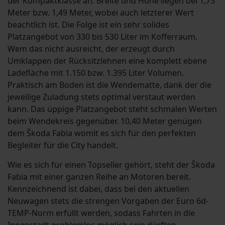
der Kompaktklasse an. Breite und Höhe liegen bei 1,73
Meter bzw. 1,49 Meter, wobei auch letzterer Wert
beachtlich ist. Die Folge ist ein sehr solides
Platzangebot von 330 bis 530 Liter im Kofferraum.
Wem das nicht ausreicht, der erzeugt durch
Umklappen der Rücksitzlehnen eine komplett ebene
Ladefläche mit 1.150 bzw. 1.395 Liter Volumen.
Praktisch am Boden ist die Wendematte, dank der die
jeweilige Zuladung stets optimal verstaut werden
kann. Das üppige Platzangebot steht schmalen Werten
beim Wendekreis gegenüber. 10,40 Meter genügen
dem Škoda Fabia womit es sich für den perfekten
Begleiter für die City handelt.
Wie es sich für einen Topseller gehört, steht der Škoda
Fabia mit einer ganzen Reihe an Motoren bereit.
Kennzeichnend ist dabei, dass bei den aktuellen
Neuwagen stets die strengen Vorgaben der Euro 6d-
TEMP-Norm erfüllt werden, sodass Fahrten in die