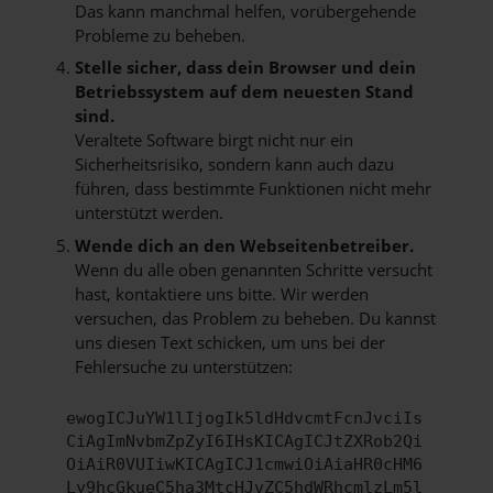
Das kann manchmal helfen, vorübergehende
Probleme zu beheben.
Stelle sicher, dass dein Browser und dein
Betriebssystem auf dem neuesten Stand
sind.
Veraltete Software birgt nicht nur ein
Sicherheitsrisiko, sondern kann auch dazu
führen, dass bestimmte Funktionen nicht mehr
unterstützt werden.
Wende dich an den Webseitenbetreiber.
Wenn du alle oben genannten Schritte versucht
hast, kontaktiere uns bitte. Wir werden
versuchen, das Problem zu beheben. Du kannst
uns diesen Text schicken, um uns bei der
Fehlersuche zu unterstützen:
ewogICJuYW1lIjogIk5ldHdvcmtFcnJvciIs
CiAgImNvbmZpZyI6IHsKICAgICJtZXRob2Qi
OiAiR0VUIiwKICAgICJ1cmwiOiAiaHR0cHM6
Ly9hcGkueC5ha3MtcHJvZC5hdWRhcmlzLm5l