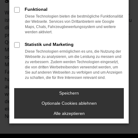
Sie Ihre Mobilität in Mainburg
Funktional
Wenn Sie beim Autokauf mit spitzen Bleistift rechnen,
Diese Technologien bieten die bestmögliche Funktionalität
ist ein Škoda Kodiaq Jahreswagen für Mainburg genau
der Webseite. Services von Drittanbietern wie Google
die richtige Wahl. Sie verbinden mit einem Kauf die
Maps, Chats, Fahrzeugbewertungssystem und weitere
werden aktiviert.
preislichen Vorteile eines Gebrauchtwagens mit einer
Qualität, die fast der eines Neuwagens entspricht.
Statistik und Marketing
Mancherorts werden Škoda Kodiaq Jahreswagen
Diese Technologien ermöglichen es uns, die Nutzung der
sogar als die bessere Wahl für Fahrten in Städten wie
Webseite zu analysieren, um die Leistung zu messen und
zu verbessern. Zudem werden Technologien eingesetzt,
Mainburg angesehen. Der Grund liegt darin, dass die
die von dritten Werbetreibenden verwendet werden, um
Fahrzeuge bereits einige Kilometer auf dem Buckel
Sie auf anderen Webseiten zu verfolgen und um Anzeigen
zu schalten, die für Ihre Interessen relevant sind.
haben und auf diese Weise Produktionsfehler
ausgeschlossen werden können. Anders formuliert
wurde jeder Škoda Kodiaq Jahreswagen bereits auf
Speichern
den Straßen von Mainburg oder anderswo
Optionale Cookies ablehnen
eingefahren und ist somit bereit für die sofortige
Alle akzeptieren
Nutzung. Und dass natürlich ohne Wartezeit.