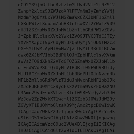
dC92MS9jbGllbnRzLzIwMjUvd2Vic2l0ZS12
ZWhpY2xlcz93ZWJzaXRlPTVmNmIyZmYzYWNj
MzdmMDg0YzUxYWJlMSZmaWx0ZXJbMF1bZmll
bGRdPWlzT3duJmZpbHRlclswXVt2YWx1ZV09
dHJ1ZSZmaWx0ZXJbMV1bZmllbGRdPW1vZGVs
JmZpbHRlclsxXVt2YWx1ZV09JTVCJTdCJTIy
YXVkYXJpc19pZCUyMiUzQSUyMjViODNlMzc3
OGE5YTUyMzAyNTAwMWZjZiUyMiU3RCU1RCZm
aWx0ZXJbMV1bb3BdPUlOJmZpbHRlclsyXVtm
aWVsZF09dXNhZ2VTdGF0ZSZmaWx0ZXJbMl1b
dmFsdWVdPSU1QiUyMlVTRURfT05FWUVBUiUy
MiU1RCZmaWx0ZXJbMl1bb3BdPUlOJnNvcnRb
MF1bZmllbGRdPWlzT3duJnNvcnRbMF1bb3Jk
ZXJdPURFU0Mmc29ydFsxXVtmaWVsZF09aXNU
b3Amc29ydFsxXVtvcmRlcl09REVTQyZzb3J0
WzJdW2ZpZWxkXT1wcmljZSZzb3J0WzJdW29y
ZGVyXT1BU0MmbGltaXQ9MjAmc2tpcD0wIiwK
ICAgICJoZWFkZXJzIjoge30sCiAgICAiYm9k
eSI6IG51bGwsCiAgICAiZXhwZWN0Ijogewog
ICAgICAicmVzcG9uc2VUeXBlIjogIiIKICAg
IH0sCiAgICAidGltZW91dCI6IDAsCiAgICAi