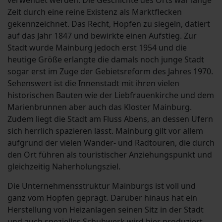
verwendet werden. Die Geschichte des Orts war lange
Zeit durch eine reine Existenz als Marktflecken
gekennzeichnet. Das Recht, Hopfen zu siegeln, datiert
auf das Jahr 1847 und bewirkte einen Aufstieg. Zur
Stadt wurde Mainburg jedoch erst 1954 und die
heutige Größe erlangte die damals noch junge Stadt
sogar erst im Zuge der Gebietsreform des Jahres 1970.
Sehenswert ist die Innenstadt mit ihren vielen
historischen Bauten wie der Liebfrauenkirche und dem
Marienbrunnen aber auch das Kloster Mainburg.
Zudem liegt die Stadt am Fluss Abens, an dessen Ufern
sich herrlich spazieren lässt. Mainburg gilt vor allem
aufgrund der vielen Wander- und Radtouren, die durch
den Ort führen als touristischer Anziehungspunkt und
gleichzeitig Naherholungsziel.
Die Unternehmensstruktur Mainburgs ist voll und
ganz vom Hopfen geprägt. Darüber hinaus hat ein
Herstellung von Heizanlagen seinen Sitz in der Stadt
und auch spezielles Schuhwerk wird hier produziert.