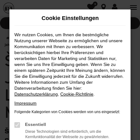
0
Zum
Hauptinhalt
Cookie Einstellungen
springen
Pannenhilfe
Wir nutzen Cookies, um Ihnen die bestmögliche
Startseite
Mainburg
Škoda
Škoda Kodiaq
Škoda Kodiaq
Nutzung unserer Webseite zu ermöglichen und unsere
Jahreswagen mit Lieferservice nach Mainburg
Kommunikation mit Ihnen zu verbessern. Wir
berücksichtigen hierbei Ihre Präferenzen und
Škoda Kodiaq
verarbeiten Daten für Marketing und Statistiken nur,
wenn Sie uns Ihre Einwilligung geben. Wenn Sie zu
einem späteren Zeitpunkt Ihre Meinung ändern, können
Jahreswagen mit
Sie die Einwilligung jederzeit für die Zukunft widerrufen.
Weitere Informationen zum Umfang der
Lieferservice nach
Datenverarbeitung finden Sie hier:
Datenschutzerklärung
,
Cookie-Richtlinie
.
Impressum
Mainburg
Folgende Kategorien von Cookies werden von uns eingesetzt:
Essentiell
Škoda Kodiaq Jahreswagen: optimieren
Diese Technologien sind erforderlich, um die
Kernfunktionalität der Webseite zu gewährleisten.