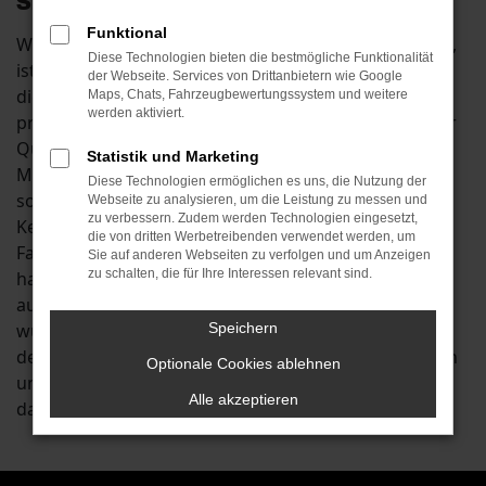
Sie Ihre Mobilität in Kelheim
Funktional
Wenn Sie beim Autokauf mit spitzen Bleistift rechnen,
Diese Technologien bieten die bestmögliche Funktionalität
ist ein Škoda Octavia Jahreswagen für Kelheim genau
der Webseite. Services von Drittanbietern wie Google
die richtige Wahl. Sie verbinden mit einem Kauf die
Maps, Chats, Fahrzeugbewertungssystem und weitere
werden aktiviert.
preislichen Vorteile eines Gebrauchtwagens mit einer
Qualität, die fast der eines Neuwagens entspricht.
Statistik und Marketing
Mancherorts werden Škoda Octavia Jahreswagen
Diese Technologien ermöglichen es uns, die Nutzung der
sogar als die bessere Wahl für Fahrten in Städten wie
Webseite zu analysieren, um die Leistung zu messen und
zu verbessern. Zudem werden Technologien eingesetzt,
Kelheim angesehen. Der Grund liegt darin, dass die
die von dritten Werbetreibenden verwendet werden, um
Fahrzeuge bereits einige Kilometer auf dem Buckel
Sie auf anderen Webseiten zu verfolgen und um Anzeigen
zu schalten, die für Ihre Interessen relevant sind.
haben und auf diese Weise Produktionsfehler
ausgeschlossen werden können. Anders formuliert
wurde jeder Škoda Octavia Jahreswagen bereits auf
Speichern
den Straßen von Kelheim oder anderswo eingefahren
Optionale Cookies ablehnen
und ist somit bereit für die sofortige Nutzung. Und
Alle akzeptieren
dass natürlich ohne Wartezeit.