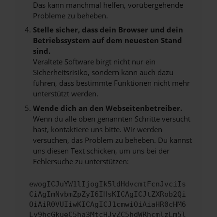
Das kann manchmal helfen, vorübergehende
Probleme zu beheben.
Stelle sicher, dass dein Browser und dein
Betriebssystem auf dem neuesten Stand
sind.
Veraltete Software birgt nicht nur ein
Sicherheitsrisiko, sondern kann auch dazu
führen, dass bestimmte Funktionen nicht mehr
unterstützt werden.
Wende dich an den Webseitenbetreiber.
Wenn du alle oben genannten Schritte versucht
hast, kontaktiere uns bitte. Wir werden
versuchen, das Problem zu beheben. Du kannst
uns diesen Text schicken, um uns bei der
Fehlersuche zu unterstützen:
ewogICJuYW1lIjogIk5ldHdvcmtFcnJvciIs
CiAgImNvbmZpZyI6IHsKICAgICJtZXRob2Qi
OiAiR0VUIiwKICAgICJ1cmwiOiAiaHR0cHM6
Ly9hcGkueC5ha3MtcHJvZC5hdWRhcmlzLm5l