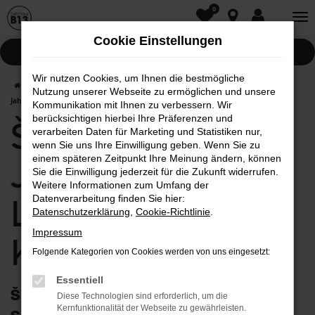
0
Zum
Hauptinhalt
Cookie Einstellungen
springen
Pannenhilfe
Wir nutzen Cookies, um Ihnen die bestmögliche
Startseite
Kelheim
Škoda
Škoda Octavia
Škoda Octavia
Nutzung unserer Webseite zu ermöglichen und unsere
Jahreswagen mit Lieferservice nach Kelheim
Kommunikation mit Ihnen zu verbessern. Wir
berücksichtigen hierbei Ihre Präferenzen und
Škoda Octavia
verarbeiten Daten für Marketing und Statistiken nur,
wenn Sie uns Ihre Einwilligung geben. Wenn Sie zu
einem späteren Zeitpunkt Ihre Meinung ändern, können
Jahreswagen mit
Sie die Einwilligung jederzeit für die Zukunft widerrufen.
Weitere Informationen zum Umfang der
Lieferservice nach
Datenverarbeitung finden Sie hier:
Datenschutzerklärung
,
Cookie-Richtlinie
.
Impressum
Kelheim
Folgende Kategorien von Cookies werden von uns eingesetzt:
Essentiell
Škoda Octavia Jahreswagen: optimieren
Diese Technologien sind erforderlich, um die
Kernfunktionalität der Webseite zu gewährleisten.