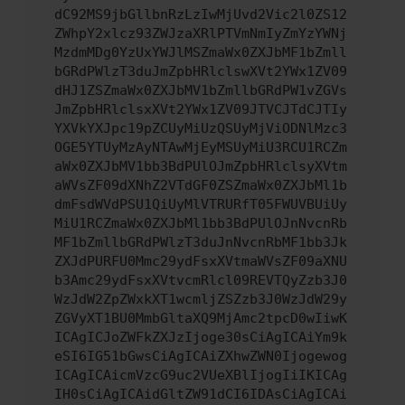
dC92MS9jbGllbnRzLzIwMjUvd2Vic2l0ZS12
ZWhpY2xlcz93ZWJzaXRlPTVmNmIyZmYzYWNj
MzdmMDg0YzUxYWJlMSZmaWx0ZXJbMF1bZmll
bGRdPWlzT3duJmZpbHRlclswXVt2YWx1ZV09
dHJ1ZSZmaWx0ZXJbMV1bZmllbGRdPW1vZGVs
JmZpbHRlclsxXVt2YWx1ZV09JTVCJTdCJTIy
YXVkYXJpc19pZCUyMiUzQSUyMjViODNlMzc3
OGE5YTUyMzAyNTAwMjEyMSUyMiU3RCU1RCZm
aWx0ZXJbMV1bb3BdPUlOJmZpbHRlclsyXVtm
aWVsZF09dXNhZ2VTdGF0ZSZmaWx0ZXJbMl1b
dmFsdWVdPSU1QiUyMlVTRURfT05FWUVBUiUy
MiU1RCZmaWx0ZXJbMl1bb3BdPUlOJnNvcnRb
MF1bZmllbGRdPWlzT3duJnNvcnRbMF1bb3Jk
ZXJdPURFU0Mmc29ydFsxXVtmaWVsZF09aXNU
b3Amc29ydFsxXVtvcmRlcl09REVTQyZzb3J0
WzJdW2ZpZWxkXT1wcmljZSZzb3J0WzJdW29y
ZGVyXT1BU0MmbGltaXQ9MjAmc2tpcD0wIiwK
ICAgICJoZWFkZXJzIjoge30sCiAgICAiYm9k
eSI6IG51bGwsCiAgICAiZXhwZWN0Ijogewog
ICAgICAicmVzcG9uc2VUeXBlIjogIiIKICAg
IH0sCiAgICAidGltZW91dCI6IDAsCiAgICAi