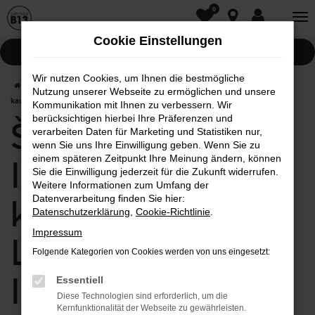
0
Zum
Hauptinhalt
Cookie Einstellungen
springen
Pannenhilfe
Wir nutzen Cookies, um Ihnen die bestmögliche
Startseite
Ingolstadt
Škoda
Škoda Rapid in Ingolstadt günstig
Nutzung unserer Webseite zu ermöglichen und unsere
kaufen | Lieferservice nach Ingolstadt
Kommunikation mit Ihnen zu verbessern. Wir
berücksichtigen hierbei Ihre Präferenzen und
Škoda Rapid in
verarbeiten Daten für Marketing und Statistiken nur,
wenn Sie uns Ihre Einwilligung geben. Wenn Sie zu
einem späteren Zeitpunkt Ihre Meinung ändern, können
Ingolstadt günstig
Sie die Einwilligung jederzeit für die Zukunft widerrufen.
Weitere Informationen zum Umfang der
kaufen |
Datenverarbeitung finden Sie hier:
Datenschutzerklärung
,
Cookie-Richtlinie
.
Impressum
Lieferservice nach
Folgende Kategorien von Cookies werden von uns eingesetzt:
Ingolstadt
Essentiell
Diese Technologien sind erforderlich, um die
Kernfunktionalität der Webseite zu gewährleisten.