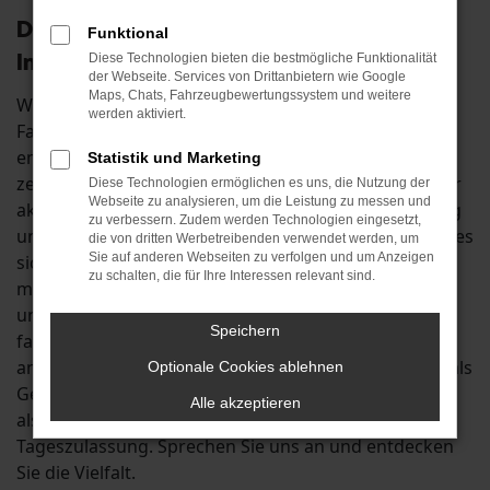
Der Škoda Rapid: wie geschaffen für
Funktional
Ingolstadt
Diese Technologien bieten die bestmögliche Funktionalität
der Webseite. Services von Drittanbietern wie Google
Maps, Chats, Fahrzeugbewertungssystem und weitere
Wenn Sie auf der Suche nach einem passenden
werden aktiviert.
Fahrzeug für Fahrten in und um Ingolstadt sind,
empfehlen wir Ihnen den Škoda Rapid. Das Modell
Statistik und Marketing
zeichnet sich sowohl in der vorherigen als auch in der
Diese Technologien ermöglichen es uns, die Nutzung der
Webseite zu analysieren, um die Leistung zu messen und
aktuellen Generation durch seine solide Verarbeitung
zu verbessern. Zudem werden Technologien eingesetzt,
und die herausragende Qualität aus. Zudem handelt es
die von dritten Werbetreibenden verwendet werden, um
Sie auf anderen Webseiten zu verfolgen und um Anzeigen
sich um ein Fahrzeug für echte Individualisten, denn
zu schalten, die für Ihre Interessen relevant sind.
mit kaum einem anderen Auto lässt sich in so vielen
unterschiedlichen Ausstattungen durch Ingolstadt
Speichern
fahren wie mit dem Škoda Rapid. In Ihrem Autohaus
an der B13 erhalten Sie diesen Traumwagen sowohl als
Optionale Cookies ablehnen
Gebraucht- und Jahreswagen zu Top-Preisen als auch
Alle akzeptieren
als günstigen Neuwagen oder als clevere
Tageszulassung. Sprechen Sie uns an und entdecken
Sie die Vielfalt.