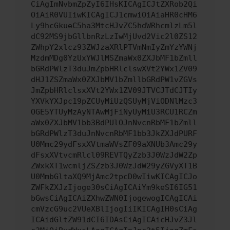
CiAgImNvbmZpZyI6IHsKICAgICJtZXRob2Qi
OiAiR0VUIiwKICAgICJ1cmwiOiAiaHR0cHM6
Ly9hcGkueC5ha3MtcHJvZC5hdWRhcmlzLm5l
dC92MS9jbGllbnRzLzIwMjUvd2Vic2l0ZS12
ZWhpY2xlcz93ZWJzaXRlPTVmNmIyZmYzYWNj
MzdmMDg0YzUxYWJlMSZmaWx0ZXJbMF1bZmll
bGRdPWlzT3duJmZpbHRlclswXVt2YWx1ZV09
dHJ1ZSZmaWx0ZXJbMV1bZmllbGRdPW1vZGVs
JmZpbHRlclsxXVt2YWx1ZV09JTVCJTdCJTIy
YXVkYXJpc19pZCUyMiUzQSUyMjViODNlMzc3
OGE5YTUyMzAyNTAwMjFiNyUyMiU3RCU1RCZm
aWx0ZXJbMV1bb3BdPUlOJnNvcnRbMF1bZmll
bGRdPWlzT3duJnNvcnRbMF1bb3JkZXJdPURF
U0Mmc29ydFsxXVtmaWVsZF09aXNUb3Amc29y
dFsxXVtvcmRlcl09REVTQyZzb3J0WzJdW2Zp
ZWxkXT1wcmljZSZzb3J0WzJdW29yZGVyXT1B
U0MmbGltaXQ9MjAmc2tpcD0wIiwKICAgICJo
ZWFkZXJzIjoge30sCiAgICAiYm9keSI6IG51
bGwsCiAgICAiZXhwZWN0IjogewogICAgICAi
cmVzcG9uc2VUeXBlIjogIiIKICAgIH0sCiAg
ICAidGltZW91dCI6IDAsCiAgICAicHJvZ3Jl