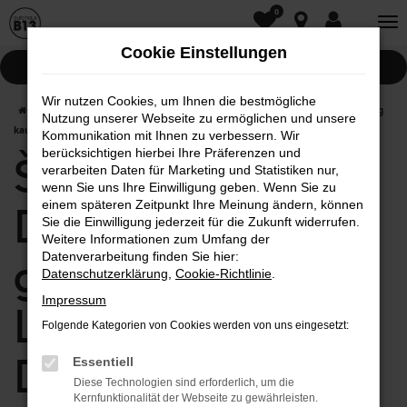
0
Zum
Hauptinhalt
Cookie Einstellungen
springen
Pannenhilfe
Wir nutzen Cookies, um Ihnen die bestmögliche
Startseite
Donauwörth
Škoda
Škoda Rapid in Donauwörth günstig
Nutzung unserer Webseite zu ermöglichen und unsere
kaufen | Lieferservice nach Donauwörth
Kommunikation mit Ihnen zu verbessern. Wir
berücksichtigen hierbei Ihre Präferenzen und
Škoda Rapid in
verarbeiten Daten für Marketing und Statistiken nur,
wenn Sie uns Ihre Einwilligung geben. Wenn Sie zu
einem späteren Zeitpunkt Ihre Meinung ändern, können
Donauwörth
Sie die Einwilligung jederzeit für die Zukunft widerrufen.
Weitere Informationen zum Umfang der
günstig kaufen |
Datenverarbeitung finden Sie hier:
Datenschutzerklärung
,
Cookie-Richtlinie
.
Impressum
Lieferservice nach
Folgende Kategorien von Cookies werden von uns eingesetzt:
Donauwörth
Essentiell
Diese Technologien sind erforderlich, um die
Kernfunktionalität der Webseite zu gewährleisten.