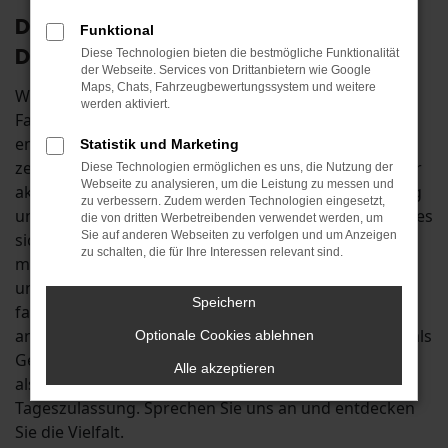
Der Škoda Rapid: wie geschaffen für
Funktional
Donauwörth
Diese Technologien bieten die bestmögliche Funktionalität
der Webseite. Services von Drittanbietern wie Google
Maps, Chats, Fahrzeugbewertungssystem und weitere
Wenn Sie auf der Suche nach einem passenden
werden aktiviert.
Fahrzeug für Fahrten in und um Donauwörth sind,
empfehlen wir Ihnen den Škoda Rapid. Das Modell
Statistik und Marketing
zeichnet sich sowohl in der vorherigen als auch in der
Diese Technologien ermöglichen es uns, die Nutzung der
Webseite zu analysieren, um die Leistung zu messen und
aktuellen Generation durch seine solide Verarbeitung
zu verbessern. Zudem werden Technologien eingesetzt,
und die herausragende Qualität aus. Zudem handelt es
die von dritten Werbetreibenden verwendet werden, um
Sie auf anderen Webseiten zu verfolgen und um Anzeigen
sich um ein Fahrzeug für echte Individualisten, denn
zu schalten, die für Ihre Interessen relevant sind.
mit kaum einem anderen Auto lässt sich in so vielen
unterschiedlichen Ausstattungen durch Donauwörth
Speichern
fahren wie mit dem Škoda Rapid. In Ihrem Autohaus
an der B13 erhalten Sie diesen Traumwagen sowohl als
Optionale Cookies ablehnen
Gebraucht- und Jahreswagen zu Top-Preisen als auch
Alle akzeptieren
als günstigen Neuwagen oder als clevere
Tageszulassung. Sprechen Sie uns an und entdecken
Sie die Vielfalt.