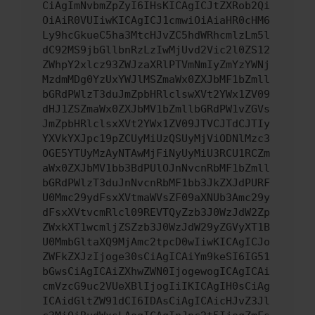
CiAgImNvbmZpZyI6IHsKICAgICJtZXRob2Qi
OiAiR0VUIiwKICAgICJ1cmwiOiAiaHR0cHM6
Ly9hcGkueC5ha3MtcHJvZC5hdWRhcmlzLm5l
dC92MS9jbGllbnRzLzIwMjUvd2Vic2l0ZS12
ZWhpY2xlcz93ZWJzaXRlPTVmNmIyZmYzYWNj
MzdmMDg0YzUxYWJlMSZmaWx0ZXJbMF1bZmll
bGRdPWlzT3duJmZpbHRlclswXVt2YWx1ZV09
dHJ1ZSZmaWx0ZXJbMV1bZmllbGRdPW1vZGVs
JmZpbHRlclsxXVt2YWx1ZV09JTVCJTdCJTIy
YXVkYXJpc19pZCUyMiUzQSUyMjViODNlMzc3
OGE5YTUyMzAyNTAwMjFiNyUyMiU3RCU1RCZm
aWx0ZXJbMV1bb3BdPUlOJnNvcnRbMF1bZmll
bGRdPWlzT3duJnNvcnRbMF1bb3JkZXJdPURF
U0Mmc29ydFsxXVtmaWVsZF09aXNUb3Amc29y
dFsxXVtvcmRlcl09REVTQyZzb3J0WzJdW2Zp
ZWxkXT1wcmljZSZzb3J0WzJdW29yZGVyXT1B
U0MmbGltaXQ9MjAmc2tpcD0wIiwKICAgICJo
ZWFkZXJzIjoge30sCiAgICAiYm9keSI6IG51
bGwsCiAgICAiZXhwZWN0IjogewogICAgICAi
cmVzcG9uc2VUeXBlIjogIiIKICAgIH0sCiAg
ICAidGltZW91dCI6IDAsCiAgICAicHJvZ3Jl