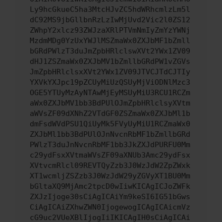
Ly9hcGkueC5ha3MtcHJvZC5hdWRhcmlzLm5l
dC92MS9jbGllbnRzLzIwMjUvd2Vic2l0ZS12
ZWhpY2xlcz93ZWJzaXRlPTVmNmIyZmYzYWNj
MzdmMDg0YzUxYWJlMSZmaWx0ZXJbMF1bZmll
bGRdPWlzT3duJmZpbHRlclswXVt2YWx1ZV09
dHJ1ZSZmaWx0ZXJbMV1bZmllbGRdPW1vZGVs
JmZpbHRlclsxXVt2YWx1ZV09JTVCJTdCJTIy
YXVkYXJpc19pZCUyMiUzQSUyMjViODNlMzc3
OGE5YTUyMzAyNTAwMjEyMSUyMiU3RCU1RCZm
aWx0ZXJbMV1bb3BdPUlOJmZpbHRlclsyXVtm
aWVsZF09dXNhZ2VTdGF0ZSZmaWx0ZXJbMl1b
dmFsdWVdPSU1QiUyMk5FVyUyMiU1RCZmaWx0
ZXJbMl1bb3BdPUlOJnNvcnRbMF1bZmllbGRd
PWlzT3duJnNvcnRbMF1bb3JkZXJdPURFU0Mm
c29ydFsxXVtmaWVsZF09aXNUb3Amc29ydFsx
XVtvcmRlcl09REVTQyZzb3J0WzJdW2ZpZWxk
XT1wcmljZSZzb3J0WzJdW29yZGVyXT1BU0Mm
bGltaXQ9MjAmc2tpcD0wIiwKICAgICJoZWFk
ZXJzIjoge30sCiAgICAiYm9keSI6IG51bGws
CiAgICAiZXhwZWN0IjogewogICAgICAicmVz
cG9uc2VUeXBlIjogIiIKICAgIH0sCiAgICAi