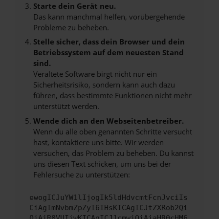
Starte dein Gerät neu.
Das kann manchmal helfen, vorübergehende
Probleme zu beheben.
Stelle sicher, dass dein Browser und dein
Betriebssystem auf dem neuesten Stand
sind.
Veraltete Software birgt nicht nur ein
Sicherheitsrisiko, sondern kann auch dazu
führen, dass bestimmte Funktionen nicht mehr
unterstützt werden.
Wende dich an den Webseitenbetreiber.
Wenn du alle oben genannten Schritte versucht
hast, kontaktiere uns bitte. Wir werden
versuchen, das Problem zu beheben. Du kannst
uns diesen Text schicken, um uns bei der
Fehlersuche zu unterstützen:
ewogICJuYW1lIjogIk5ldHdvcmtFcnJvciIs
CiAgImNvbmZpZyI6IHsKICAgICJtZXRob2Qi
OiAiR0VUIiwKICAgICJ1cmwiOiAiaHR0cHM6