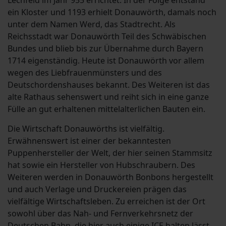
Lechfeld im Jahr 955 errichtet. In der Folge entstand
ein Kloster und 1193 erhielt Donauwörth, damals noch
unter dem Namen Werd, das Stadtrecht. Als
Reichsstadt war Donauwörth Teil des Schwäbischen
Bundes und blieb bis zur Übernahme durch Bayern
1714 eigenständig. Heute ist Donauwörth vor allem
wegen des Liebfrauenmünsters und des
Deutschordenshauses bekannt. Des Weiteren ist das
alte Rathaus sehenswert und reiht sich in eine ganze
Fülle an gut erhaltenen mittelalterlichen Bauten ein.
Die Wirtschaft Donauwörths ist vielfältig.
Erwähnenswert ist einer der bekanntesten
Puppenhersteller der Welt, der hier seinen Stammsitz
hat sowie ein Hersteller von Hubschraubern. Des
Weiteren werden in Donauwörth Bonbons hergestellt
und auch Verlage und Druckereien prägen das
vielfältige Wirtschaftsleben. Zu erreichen ist der Ort
sowohl über das Nah- und Fernverkehrsnetz der
Deutschen Bahn, die hier auch einige ICE halten lässt,