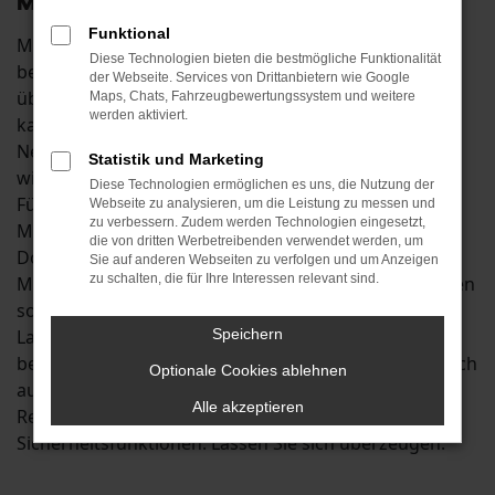
Mobilität in Donauwörth
Funktional
Mit einem Škoda Octavia Neuwagen in Donauwörth
Diese Technologien bieten die bestmögliche Funktionalität
befinden Sie sich in der ersten Liga der
der Webseite. Services von Drittanbietern wie Google
überzeugenden Fahrzeuge. In seiner Klasse existiert
Maps, Chats, Fahrzeugbewertungssystem und weitere
werden aktiviert.
kaum ein anderes Modell, dass dem Škoda Octavia
Neuwagen das Wasser reichen könnte. Untermauert
Statistik und Marketing
wird dies durch exzellente Testergebnisse und eine
Diese Technologien ermöglichen es uns, die Nutzung der
Fülle an attraktiven Extras. Insbesondere die aktuelle
Webseite zu analysieren, um die Leistung zu messen und
zu verbessern. Zudem werden Technologien eingesetzt,
Modellgeneration scheint wie geschaffen für
die von dritten Werbetreibenden verwendet werden, um
Donauwörth und Umgebung. Dank effizienter
Sie auf anderen Webseiten zu verfolgen und um Anzeigen
zu schalten, die für Ihre Interessen relevant sind.
Motoren beherrschen Sie im Škoda Octavia Neuwagen
sowohl den Stadtverkehr als auch Fahrten auf der
Landstraße und profitieren zudem vom üppig
Speichern
bemessenen Stauraum. Des Weiteren erfreuen Sie sich
Optionale Cookies ablehnen
auf Fahrten rund um Donauwörth an einer ganzen
Alle akzeptieren
Reihe von Extras, Assistenzsystemen und
Sicherheitsfunktionen. Lassen Sie sich überzeugen.