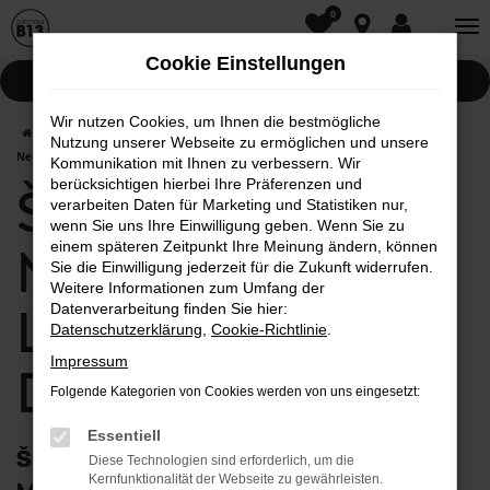
0
Zum
Hauptinhalt
Cookie Einstellungen
springen
Pannenhilfe
Wir nutzen Cookies, um Ihnen die bestmögliche
Startseite
Donauwörth
Škoda
Škoda Octavia
Škoda Octavia
Nutzung unserer Webseite zu ermöglichen und unsere
Neuwagen mit Lieferservice nach Donauwörth
Kommunikation mit Ihnen zu verbessern. Wir
berücksichtigen hierbei Ihre Präferenzen und
Škoda Octavia
verarbeiten Daten für Marketing und Statistiken nur,
wenn Sie uns Ihre Einwilligung geben. Wenn Sie zu
einem späteren Zeitpunkt Ihre Meinung ändern, können
Neuwagen mit
Sie die Einwilligung jederzeit für die Zukunft widerrufen.
Weitere Informationen zum Umfang der
Lieferservice nach
Datenverarbeitung finden Sie hier:
Datenschutzerklärung
,
Cookie-Richtlinie
.
Impressum
Donauwörth
Folgende Kategorien von Cookies werden von uns eingesetzt:
Essentiell
Škoda Octavia Neuwagen: First Class
Diese Technologien sind erforderlich, um die
Kernfunktionalität der Webseite zu gewährleisten.