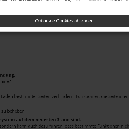
on dritten Werbetreibenden verwendet werden, um Sie auf anderen Webseiten zu ve
ind.
Optionale Cookies ablehnen
indung.
hine?
aden bestimmter Seiten verhindern. Funktioniert die Seite in e
 zu beheben.
bssystem auf dem neuesten Stand sind.
ko, sondern kann auch dazu führen, dass bestimmte Funktionen nic