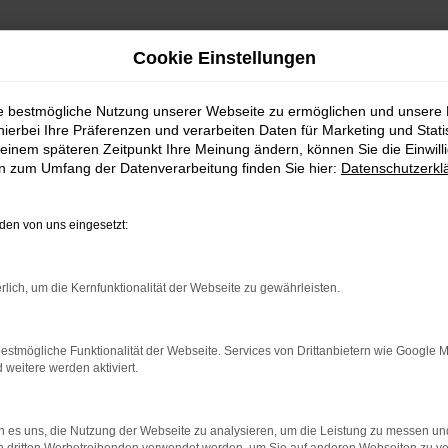
Cookie Einstellungen
ie bestmögliche Nutzung unserer Webseite zu ermöglichen und unsere
hierbei Ihre Präferenzen und verarbeiten Daten für Marketing und Stati
n im Autohaus an de
einem späteren Zeitpunkt Ihre Meinung ändern, können Sie die Einwillig
en zum Umfang der Datenverarbeitung finden Sie hier:
Datenschutzerkl
Konditionen im Autohaus an der B13
en von uns eingesetzt:
sich für dieses Modell interessieren, steigen Sie in ein qu
rlich, um die Kernfunktionalität der Webseite zu gewährleisten.
dellgeneration wartet der Škoda Superb mit einer außerg
oda Superb als eines der überzeugendsten Fahrzeuge der heu
estmögliche Funktionalität der Webseite. Services von Drittanbietern wie Google 
eitere werden aktiviert.
sowohl Neuwagen wie eine Tageszulassung, sowohl Gebrau
 es uns, die Nutzung der Webseite zu analysieren, um die Leistung zu messen u
gen