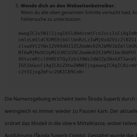
Wende dich an den Webseitenbetreiber.
Wenn du alle oben genannten Schritte versucht hast, k
Fehlersuche zu unterstützen:
ewogICJuYW1lIjogIk5ldHdvcmtFcnJvciIsCiAgImN
cmlzLm5ldC92MS9jbGllbnRzLzIwMjUvd2Vic2l0ZS1
clswXVt2YWx1ZV09dHJ1ZSZmaWx0ZXJbMV1bZmllbGR
NTAwMjMxOCUyMiU3RCU1RCZmaWx0ZXJbMV1bb3BdPUl
XVtvcmRlcl09REVTQyZzb3J0WzJdW2ZpZWxkXT1wcml
IG51bGwsCiAgICAiZXhwZWN0IjogewogICAgICAicmV
c2t5IjogZmFsc2UKICB9Cn0=
Die Namensgebung erscheint beim Škoda Superb durch und
wenngleich es immer wieder zu Pausen kam. Der aktuelle 
ordnet das Modell in die obere Mittelklasse, wobei teilwe
Ausführung (Škoda Superb Combi). Gestaltet wurde das F