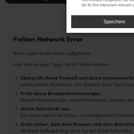
Technologien eingesetzt, die v
die für Ihre Interessen relevant s
Speichern
Fehler: Network Error
Beim Laden ist ein Fehler aufgetreten.
Hier sind ein paar Tipps, die dir helfen können:
Überprüfe deine Firewall und deine Internetverb
Laden andere Webseiten, zum Beispiel deine Suchmasc
Prüfe deine Browsererweiterungen.
Manche Erweiterungen, wie Werbeblocker, können das L
Starte dein Gerät neu.
Das kann manchmal helfen, vorübergehende Probleme
Stelle sicher, dass dein Browser und dein Betrie
Veraltete Software birgt nicht nur ein Sicherheitsrisi