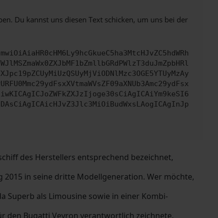
ben. Du kannst uns diesen Text schicken, um uns bei der
cmwiOiAiaHR0cHM6Ly9hcGkueC5ha3MtcHJvZC5hdWRh
YWJlMSZmaWx0ZXJbMF1bZmllbGRdPWlzT3duJmZpbHRl
YXJpc19pZCUyMiUzQSUyMjViODNlMzc3OGE5YTUyMzAy
PURFU0Mmc29ydFsxXVtmaWVsZF09aXNUb3Amc29ydFsx
IiwKICAgICJoZWFkZXJzIjoge30sCiAgICAiYm9keSI6
IDAsCiAgICAicHJvZ3Jlc3MiOiBudWxsLAogICAgInJp
chiff des Herstellers entsprechend bezeichnet,
g 2015 in seine dritte Modellgeneration. Wer möchte,
koda Superb als Limousine sowie in einer Kombi-
r den Bugatti Veyron verantwortlich zeichnete.