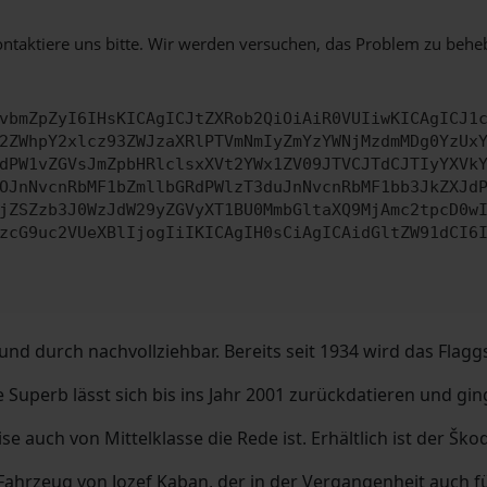
ontaktiere uns bitte. Wir werden versuchen, das Problem zu behe
vbmZpZyI6IHsKICAgICJtZXRob2QiOiAiR0VUIiwKICAgICJ1
2ZWhpY2xlcz93ZWJzaXRlPTVmNmIyZmYzYWNjMzdmMDg0YzUx
dPW1vZGVsJmZpbHRlclsxXVt2YWx1ZV09JTVCJTdCJTIyYXVk
OJnNvcnRbMF1bZmllbGRdPWlzT3duJnNvcnRbMF1bb3JkZXJd
jZSZzb3J0WzJdW29yZGVyXT1BU0MmbGltaXQ9MjAmc2tpcD0w
zcG9uc2VUeXBlIjogIiIKICAgIH0sCiAgICAidGltZW91dCI6
 durch nachvollziehbar. Bereits seit 1934 wird das Flaggs
Superb lässt sich bis ins Jahr 2001 zurückdatieren und gin
ise auch von Mittelklasse die Rede ist. Erhältlich ist der Š
ahrzeug von Jozef Kaban, der in der Vergangenheit auch fü