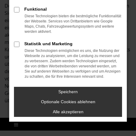
Der Škoda Kamiq ist ein absolutes Topfahrzeug. Wenn
Funktional
Sie sich für dieses Modell interessieren, steigen Sie in
Diese Technologien bieten die bestmögliche Funktionalität
ein qualitativ tadelloses Auto und gönnen sich zudem
der Webseite. Services von Drittanbietern wie Google
eine Fülle an spannenden Extras. Insbesondere in der
Maps, Chats, Fahrzeugbewertungssystem und weitere
werden aktiviert.
aktuellen Modellgeneration wartet der Škoda Kamiq
mit einer außergewöhnlichen Kombination aus
Statistik und Marketing
Komfort und Sicherheit auf. Die Folge: zahlreiche Tests
Diese Technologien ermöglichen es uns, die Nutzung der
und Vergleiche sehen den Škoda Kamiq als eines der
Webseite zu analysieren, um die Leistung zu messen und
zu verbessern. Zudem werden Technologien eingesetzt,
überzeugendsten Fahrzeuge der heutigen Zeit. Eine
die von dritten Werbetreibenden verwendet werden, um
derartige Qualität muss jedoch nicht teuer sein: wir
Sie auf anderen Webseiten zu verfolgen und um Anzeigen
zu schalten, die für Ihre Interessen relevant sind.
vom Autohaus an der B13 bieten Ihnen sowohl
Neuwagen wie eine Tageszulassung, sowohl
Speichern
Gebraucht- wie Jahreswagen zu rundum
überzeugenden Preisen.
Optionale Cookies ablehnen
Alle akzeptieren