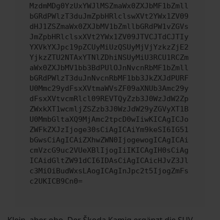
MzdmMDg0YzUxYWJlMSZmaWx0ZXJbMF1bZmll
bGRdPWlzT3duJmZpbHRlclswXVt2YWx1ZV09
dHJ1ZSZmaWx0ZXJbMV1bZmllbGRdPW1vZGVs
JmZpbHRlclsxXVt2YWx1ZV09JTVCJTdCJTIy
YXVkYXJpc19pZCUyMiUzQSUyMjVjYzkzZjE2
YjkzZTU2NTAxYTNlZDhiNSUyMiU3RCU1RCZm
aWx0ZXJbMV1bb3BdPUlOJnNvcnRbMF1bZmll
bGRdPWlzT3duJnNvcnRbMF1bb3JkZXJdPURF
U0Mmc29ydFsxXVtmaWVsZF09aXNUb3Amc29y
dFsxXVtvcmRlcl09REVTQyZzb3J0WzJdW2Zp
ZWxkXT1wcmljZSZzb3J0WzJdW29yZGVyXT1B
U0MmbGltaXQ9MjAmc2tpcD0wIiwKICAgICJo
ZWFkZXJzIjoge30sCiAgICAiYm9keSI6IG51
bGwsCiAgICAiZXhwZWN0IjogewogICAgICAi
cmVzcG9uc2VUeXBlIjogIiIKICAgIH0sCiAg
ICAidGltZW91dCI6IDAsCiAgICAicHJvZ3Jl
c3MiOiBudWxsLAogICAgInJpc2t5IjogZmFs
c2UKICB9Cn0=