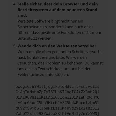
Stelle sicher, dass dein Browser und dein
Betriebssystem auf dem neuesten Stand
sind.
Veraltete Software birgt nicht nur ein
Sicherheitsrisiko, sondern kann auch dazu
führen, dass bestimmte Funktionen nicht mehr
unterstützt werden.
Wende dich an den Webseitenbetreiber.
Wenn du alle oben genannten Schritte versucht
hast, kontaktiere uns bitte. Wir werden
versuchen, das Problem zu beheben. Du kannst
uns diesen Text schicken, um uns bei der
Fehlersuche zu unterstützen:
ewogICJuYW1lIjogIk5ldHdvcmtFcnJvciIs
CiAgImNvbmZpZyI6IHsKICAgICJtZXRob2Qi
OiAiR0VUIiwKICAgICJ1cmwiOiAiaHR0cHM6
Ly9hcGkueC5ha3MtcHJvZC5hdWRhcmlzLm5l
dC92MS9jbGllbnRzLzIwMjUvd2Vic2l0ZS12
ZWhpY2xlcz93ZWJzaXRlPTVmNmIyZmYzYWNj