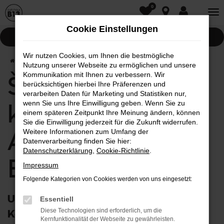
0
Zum
Hauptinhalt
Cookie Einstellungen
springen
Pannenhilfe
Wir nutzen Cookies, um Ihnen die bestmögliche
Startseite
Škoda
Škoda Kamiq kaufen im Autohaus an der B13
Nutzung unserer Webseite zu ermöglichen und unsere
Kommunikation mit Ihnen zu verbessern. Wir
Škoda Kamiq
berücksichtigen hierbei Ihre Präferenzen und
verarbeiten Daten für Marketing und Statistiken nur,
kaufen im
wenn Sie uns Ihre Einwilligung geben. Wenn Sie zu
einem späteren Zeitpunkt Ihre Meinung ändern, können
Sie die Einwilligung jederzeit für die Zukunft widerrufen.
Autohaus an der
Weitere Informationen zum Umfang der
Datenverarbeitung finden Sie hier:
Datenschutzerklärung
,
Cookie-Richtlinie
.
B13
Impressum
Folgende Kategorien von Cookies werden von uns eingesetzt:
Unterwegs im Škoda Kamiq – Top-
Essentiell
Diese Technologien sind erforderlich, um die
Konditionen im Autohaus an der B13
Kernfunktionalität der Webseite zu gewährleisten.