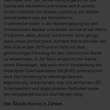
Klein, aber oho. Der Škoda Kamiq ergänzt die SUV-
Familie des Herstellers und ordnet sich in puncto
Größe unterhalb von Kodiaq und Karoq ein. Wieder
einmal bedient sich der tschechische
Traditionshersteller in der Namensgebung bei den
Ureinwohnern Alaskas und wieder einmal ist der Name
Programm, denn „kamiq“ wird immer dann gesagt,
wenn etwas perfekt passt. Auf dem Markt erschien das
Mini-SUV im Jahr 2019 und ist nicht mit dem
gleichnamigen Fahrzeug für den chinesischen Markt
zu verwechseln. In der Basis entspricht der Kamiq
einem Kleinwagen, was auch durch Verwendung des
modularen Querbaukastens (MQB-A0) iunterstrichen
wird. Die Gestaltung ist allerdings überaus
eigenständig und prägnant, was sich an flachen LED-
Scheinwerfern und abgerundeten Radläufen sowie
den sensationell kurzen Überhängen zeigt.
Der Škoda Kamiq in Zahlen