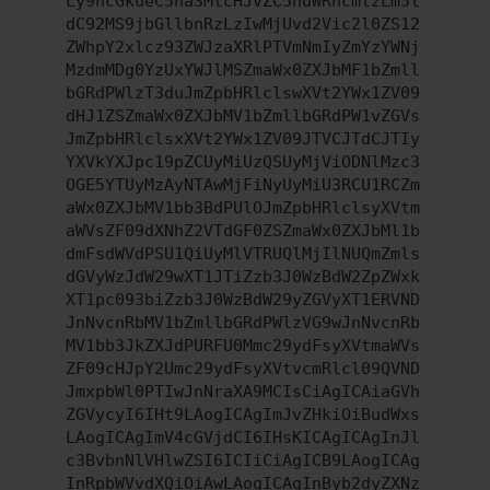
Ly9hcGkueC5ha3MtcHJvZC5hdWRhcmlzLm5l
dC92MS9jbGllbnRzLzIwMjUvd2Vic2l0ZS12
ZWhpY2xlcz93ZWJzaXRlPTVmNmIyZmYzYWNj
MzdmMDg0YzUxYWJlMSZmaWx0ZXJbMF1bZmll
bGRdPWlzT3duJmZpbHRlclswXVt2YWx1ZV09
dHJ1ZSZmaWx0ZXJbMV1bZmllbGRdPW1vZGVs
JmZpbHRlclsxXVt2YWx1ZV09JTVCJTdCJTIy
YXVkYXJpc19pZCUyMiUzQSUyMjViODNlMzc3
OGE5YTUyMzAyNTAwMjFiNyUyMiU3RCU1RCZm
aWx0ZXJbMV1bb3BdPUlOJmZpbHRlclsyXVtm
aWVsZF09dXNhZ2VTdGF0ZSZmaWx0ZXJbMl1b
dmFsdWVdPSU1QiUyMlVTRUQlMjIlNUQmZmls
dGVyWzJdW29wXT1JTiZzb3J0WzBdW2ZpZWxk
XT1pc093biZzb3J0WzBdW29yZGVyXT1ERVND
JnNvcnRbMV1bZmllbGRdPWlzVG9wJnNvcnRb
MV1bb3JkZXJdPURFU0Mmc29ydFsyXVtmaWVs
ZF09cHJpY2Umc29ydFsyXVtvcmRlcl09QVND
JmxpbWl0PTIwJnNraXA9MCIsCiAgICAiaGVh
ZGVycyI6IHt9LAogICAgImJvZHkiOiBudWxs
LAogICAgImV4cGVjdCI6IHsKICAgICAgInJl
c3BvbnNlVHlwZSI6ICIiCiAgICB9LAogICAg
InRpbWVvdXQiOiAwLAogICAgInByb2dyZXNz