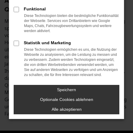
Augsburg: Sparen am Preis, nicht an der
Qualität
Funktional
Diese Technologien bieten die bestmögliche Funktionalität
Mit einem Škoda Rapid Gebrauchtwagen in Augsburg
der Webseite. Services von Drittanbietern wie Google
Maps, Chats, Fahrzeugbewertungssystem und weitere
sparen Sie eine Menge Geld und profitieren dennoch
werden aktiviert.
von einem rundum überzeugenden Fahrzeug. Dem
Hersteller gelingt es in jeder Modellgeneration
Statistik und Marketing
überzeugende Fahrzeuge zu präsentieren und so ist
Diese Technologien ermöglichen es uns, die Nutzung der
Webseite zu analysieren, um die Leistung zu messen und
ein Škoda Rapid Gebrauchtwagen gleich welchen
zu verbessern. Zudem werden Technologien eingesetzt,
Jahrgangs immer eine gute und langlebige Wahl. Für
die von dritten Werbetreibenden verwendet werden, um
Ihre Mobilität in Augsburg achten wir bei jedem Auto,
Sie auf anderen Webseiten zu verfolgen und um Anzeigen
zu schalten, die für Ihre Interessen relevant sind.
das bei uns in den Verkauf gelangt, auf einwandfreie
Qualität. Möglich wird dies aufgrund unserer KfZ-
Speichern
Meisterwerkstatt, in der wir alle Škoda Rapid
Gebrauchtwagen für Augsburg eine genauen Prüfung
Optionale Cookies ablehnen
unterziehen. In der Folge erhalten Sie ein verlässliches
Alle akzeptieren
Fahrzeug zu einem rundum überzeugenden Preis.