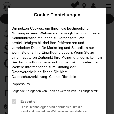
0
Zum
Hauptinhalt
Cookie Einstellungen
springen
Pannenhilfe
Wir nutzen Cookies, um Ihnen die bestmögliche
Startseite
Augsburg
Škoda
Škoda Rapid
Škoda Rapid
Nutzung unserer Webseite zu ermöglichen und unsere
Gebrauchtwagen mit Lieferservice nach Augsburg
Kommunikation mit Ihnen zu verbessern. Wir
berücksichtigen hierbei Ihre Präferenzen und
Škoda Rapid
verarbeiten Daten für Marketing und Statistiken nur,
wenn Sie uns Ihre Einwilligung geben. Wenn Sie zu
einem späteren Zeitpunkt Ihre Meinung ändern, können
Gebrauchtwagen
Sie die Einwilligung jederzeit für die Zukunft widerrufen.
Weitere Informationen zum Umfang der
mit Lieferservice
Datenverarbeitung finden Sie hier:
Datenschutzerklärung
,
Cookie-Richtlinie
.
Impressum
nach Augsburg
Folgende Kategorien von Cookies werden von uns eingesetzt:
Essentiell
Škoda Rapid Gebrauchtwagen in
Diese Technologien sind erforderlich, um die
Kernfunktionalität der Webseite zu gewährleisten.