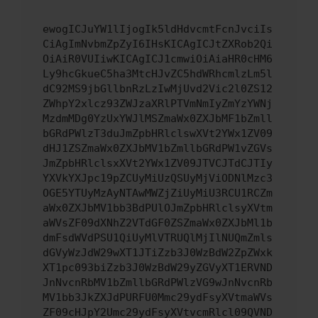
ewogICJuYW1lIjogIk5ldHdvcmtFcnJvciIs
CiAgImNvbmZpZyI6IHsKICAgICJtZXRob2Qi
OiAiR0VUIiwKICAgICJ1cmwiOiAiaHR0cHM6
Ly9hcGkueC5ha3MtcHJvZC5hdWRhcmlzLm5l
dC92MS9jbGllbnRzLzIwMjUvd2Vic2l0ZS12
ZWhpY2xlcz93ZWJzaXRlPTVmNmIyZmYzYWNj
MzdmMDg0YzUxYWJlMSZmaWx0ZXJbMF1bZmll
bGRdPWlzT3duJmZpbHRlclswXVt2YWx1ZV09
dHJ1ZSZmaWx0ZXJbMV1bZmllbGRdPW1vZGVs
JmZpbHRlclsxXVt2YWx1ZV09JTVCJTdCJTIy
YXVkYXJpc19pZCUyMiUzQSUyMjViODNlMzc3
OGE5YTUyMzAyNTAwMWZjZiUyMiU3RCU1RCZm
aWx0ZXJbMV1bb3BdPUlOJmZpbHRlclsyXVtm
aWVsZF09dXNhZ2VTdGF0ZSZmaWx0ZXJbMl1b
dmFsdWVdPSU1QiUyMlVTRUQlMjIlNUQmZmls
dGVyWzJdW29wXT1JTiZzb3J0WzBdW2ZpZWxk
XT1pc093biZzb3J0WzBdW29yZGVyXT1ERVND
JnNvcnRbMV1bZmllbGRdPWlzVG9wJnNvcnRb
MV1bb3JkZXJdPURFU0Mmc29ydFsyXVtmaWVs
ZF09cHJpY2Umc29ydFsyXVtvcmRlcl09QVND