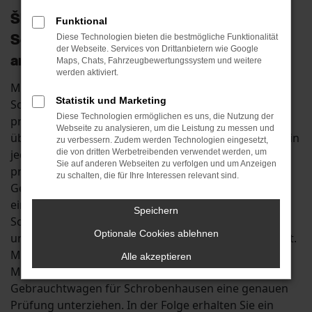
Škoda Kodiaq Gebrauchtwagen in
Funktional
Schrobenhausen: Sparen am Preis, nicht
Diese Technologien bieten die bestmögliche Funktionalität
der Webseite. Services von Drittanbietern wie Google
an der Qualität
Maps, Chats, Fahrzeugbewertungssystem und weitere
werden aktiviert.
Mit einem Škoda Kodiaq Gebrauchtwagen in
Statistik und Marketing
Schrobenhausen sparen Sie eine Menge Geld und
Diese Technologien ermöglichen es uns, die Nutzung der
profitieren dennoch von einem rundum
Webseite zu analysieren, um die Leistung zu messen und
überzeugenden Fahrzeug. Dem Hersteller gelingt es in
zu verbessern. Zudem werden Technologien eingesetzt,
jeder Modellgeneration überzeugende Fahrzeuge zu
die von dritten Werbetreibenden verwendet werden, um
Sie auf anderen Webseiten zu verfolgen und um Anzeigen
präsentieren und so ist ein Škoda Kodiaq
zu schalten, die für Ihre Interessen relevant sind.
Gebrauchtwagen gleich welchen Jahrgangs immer
eine gute und langlebige Wahl. Für Ihre Mobilität in
Speichern
Schrobenhausen achten wir bei jedem Auto, das bei
Optionale Cookies ablehnen
uns in den Verkauf gelangt, auf einwandfreie Qualität.
Möglich wird dies aufgrund unserer KfZ-
Alle akzeptieren
Meisterwerkstatt, in der wir alle Škoda Kodiaq
Gebrauchtwagen für Schrobenhausen eine genauen
Prüfung unterziehen. In der Folge erhalten Sie ein