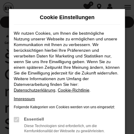
0
Zum
Hauptinhalt
Cookie Einstellungen
springen
Pannenhilfe
Wir nutzen Cookies, um Ihnen die bestmögliche
Startseite
Schrobenhausen
Škoda
Škoda Kodiaq
Škoda Kodiaq
Nutzung unserer Webseite zu ermöglichen und unsere
Gebrauchtwagen mit Lieferservice nach Schrobenhausen
Kommunikation mit Ihnen zu verbessern. Wir
berücksichtigen hierbei Ihre Präferenzen und
Škoda Kodiaq
verarbeiten Daten für Marketing und Statistiken nur,
wenn Sie uns Ihre Einwilligung geben. Wenn Sie zu
einem späteren Zeitpunkt Ihre Meinung ändern, können
Gebrauchtwagen
Sie die Einwilligung jederzeit für die Zukunft widerrufen.
Weitere Informationen zum Umfang der
mit Lieferservice
Datenverarbeitung finden Sie hier:
Datenschutzerklärung
,
Cookie-Richtlinie
.
Impressum
nach
Folgende Kategorien von Cookies werden von uns eingesetzt:
Schrobenhausen
Essentiell
Diese Technologien sind erforderlich, um die
Kernfunktionalität der Webseite zu gewährleisten.