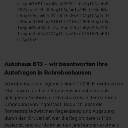
JmxpbWl0PTIwJnNraXA9MCIsCiAgICAiaGVh
ZGVycyI6IHt9LAogICAgImJvZHkiOiBudWxs
LAogICAgImV4cGVjdCI6IHsKICAgICAgInJl
c3BvbnNlVHlwZSI6ICIiCiAgICB9LAogICAg
InRpbWVvdXQiOiAwLAogICAgInByb2dyZXNz
IjogbnVsbCwKICAgICJyaXNreSI6IGZhbHNl
CiAgfQp9
Autohaus B13 – wir beantworten Ihre
Autofragen in Schrobenhausen
Schrobenhausen liegt mit seinen 17.000 Einwohnern in
Oberbayern und bildet gemeinsam mit dem nah
gelegenen Neuburg einen Landkreis in der näheren
Umgebung von Ingolstadt. Dadurch, dass die
Römerstraße zwischen Regensburg und Augsburg
durch den Ort verlief, war die Region bereits früh
besiedelt und wurde im achten Jahrhundert erstmals