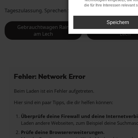
Technologien eingesetzt, die v
die für Ihre Interessen relevant s
Tageszulassung. Sprechen Sie uns an und entdecken Sie di
Speichern
Gebrauchtwagen Rain
Jahreswagen Ra
am Lech
Lech
Fehler: Network Error
Beim Laden ist ein Fehler aufgetreten.
Hier sind ein paar Tipps, die dir helfen können:
Überprüfe deine Firewall und deine Internetverb
Laden andere Webseiten, zum Beispiel deine Suchmasc
Prüfe deine Browsererweiterungen.