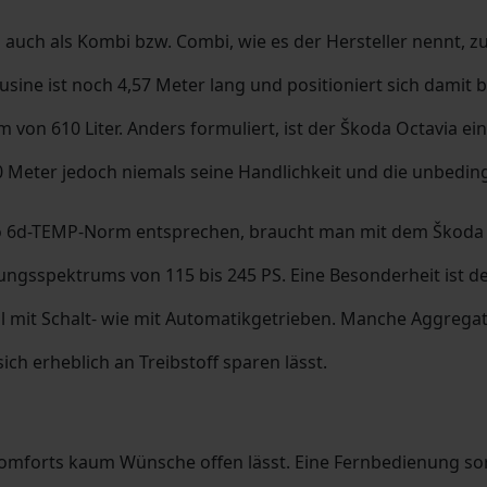
 auch als Kombi bzw. Combi, wie es der Hersteller nennt, zu
ne ist noch 4,57 Meter lang und positioniert sich damit be
 von 610 Liter. Anders formuliert, ist der Škoda Octavia ein
Meter jedoch niemals seine Handlichkeit und die unbeding
o 6d-TEMP-Norm entsprechen, braucht man mit dem Škoda 
ngsspektrums von 115 bis 245 PS. Eine Besonderheit ist de
hl mit Schalt- wie mit Automatikgetrieben. Manche Aggregat
ich erheblich an Treibstoff sparen lässt.
 Komforts kaum Wünsche offen lässt. Eine Fernbedienung sor