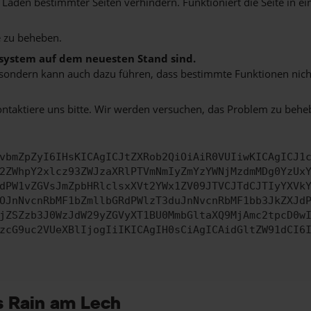
aden bestimmter Seiten verhindern. Funktioniert die Seite in e
 zu beheben.
bssystem auf dem neuesten Stand sind.
ko, sondern kann auch dazu führen, dass bestimmte Funktionen nic
ontaktiere uns bitte. Wir werden versuchen, das Problem zu behe
vbmZpZyI6IHsKICAgICJtZXRob2QiOiAiR0VUIiwKICAgICJ1
2ZWhpY2xlcz93ZWJzaXRlPTVmNmIyZmYzYWNjMzdmMDg0YzUx
dPW1vZGVsJmZpbHRlclsxXVt2YWx1ZV09JTVCJTdCJTIyYXVk
OJnNvcnRbMF1bZmllbGRdPWlzT3duJnNvcnRbMF1bb3JkZXJd
jZSZzb3J0WzJdW29yZGVyXT1BU0MmbGltaXQ9MjAmc2tpcD0w
zcG9uc2VUeXBlIjogIiIKICAgIH0sCiAgICAidGltZW91dCI6
s Rain am Lech