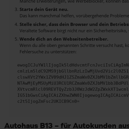
Manche Erweiterungen, wie Werbeblocker, können das L
Starte dein Gerät neu.
Das kann manchmal helfen, vorübergehende Probleme
Stelle sicher, dass dein Browser und dein Betrie
Veraltete Software birgt nicht nur ein Sicherheitsrisi
Wende dich an den Webseitenbetreiber.
Wenn du alle oben genannten Schritte versucht hast, k
Fehlersuche zu unterstützen:
ewogICJuYW1lIjogIk5ldHdvcmtFcnJvciIsCiAgImN
cmlzLm5ldC92MS9jbGllbnRzLzIwMjUvd2Vic2l0ZS1
clswXVt2YWx1ZV09dHJ1ZSZmaWx0ZXJbMV1bZmllbGR
NTAwMjEyMSUyMiU3RCU1RCZmaWx0ZXJbMV1bb3BdPUl
XVtvcmRlcl09REVTQyZzb3J0WzJdW2ZpZWxkXT1wcml
IG51bGwsCiAgICAiZXhwZWN0IjogewogICAgICAicmV
c2t5IjogZmFsc2UKICB9Cn0=
Autohaus B13 – für Autokunden au