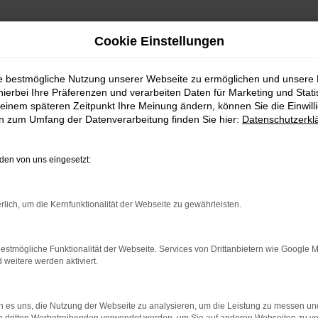
Cookie Einstellungen
kaufen | Lieferservice nach Rain am Lech
ie bestmögliche Nutzung unserer Webseite zu ermöglichen und unsere
hierbei Ihre Präferenzen und verarbeiten Daten für Marketing und Stati
in am Lech günstig k
einem späteren Zeitpunkt Ihre Meinung ändern, können Sie die Einwillig
en zum Umfang der Datenverarbeitung finden Sie hier:
Datenschutzerkl
 Rain am Lech
en von uns eingesetzt:
 für Rain am Lech
rlich, um die Kernfunktionalität der Webseite zu gewährleisten.
ür Fahrten in und um Rain am Lech sind, empfehlen wir Ih
estmögliche Funktionalität der Webseite. Services von Drittanbietern wie Google 
durch seine solide Verarbeitung und die herausragende Qual
eitere werden aktiviert.
 lässt sich in so vielen unterschiedlichen Ausstattungen d
 es uns, die Nutzung der Webseite zu analysieren, um die Leistung zu messen u
gen sowohl als Gebraucht- und Jahreswagen zu Top-Preisen