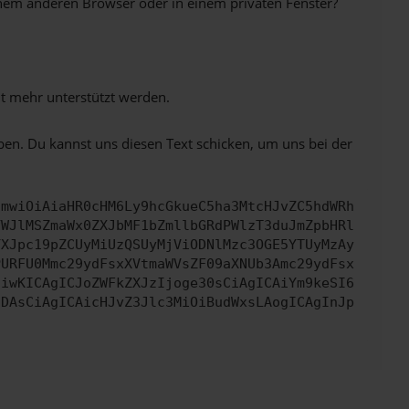
inem anderen Browser oder in einem privaten Fenster?
ht mehr unterstützt werden.
ben. Du kannst uns diesen Text schicken, um uns bei der
cmwiOiAiaHR0cHM6Ly9hcGkueC5ha3MtcHJvZC5hdWRh
YWJlMSZmaWx0ZXJbMF1bZmllbGRdPWlzT3duJmZpbHRl
YXJpc19pZCUyMiUzQSUyMjViODNlMzc3OGE5YTUyMzAy
PURFU0Mmc29ydFsxXVtmaWVsZF09aXNUb3Amc29ydFsx
IiwKICAgICJoZWFkZXJzIjoge30sCiAgICAiYm9keSI6
IDAsCiAgICAicHJvZ3Jlc3MiOiBudWxsLAogICAgInJp