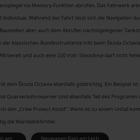
ßenspiegel via Memory-Funktion abrufen. Das Fahrwerk arbe
 Individual. Während der Fahrt lässt sich die Navigation d
 Baustellen aber auch dem Abrufen nächstgelegener Tankst
 der klassischen Rundinstrumente tritt beim Škoda Octavia e
N bereit und auch eine 220 Volt- Steckdose darf nicht fehl
it dem Škoda Octavia ebenfalls goldrichtig. Ein Beispiel is
d Querverkehrswarner sind ebenfalls Teil des Programm un
 den „Crew Protect Assist“. Wenn es zu einem Unfall komm
ig die Warnblinklichter.
in am
Neuwagen Rain am Lech