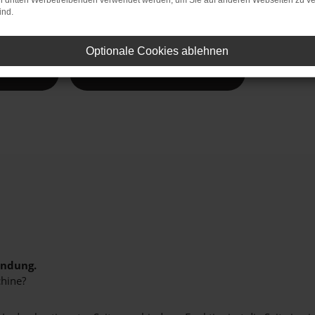
on dritten Werbetreibenden verwendet werden, um Sie auf anderen Webseiten zu ve
ind.
e Vielfalt.
Optionale Cookies ablehnen
in am
Neuwagen Rain am Lech
indung.
hine?