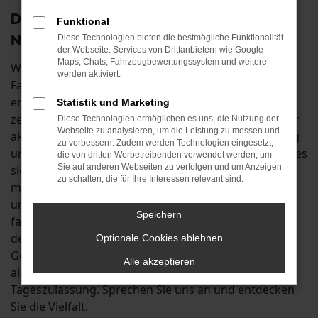
Der Škoda Yeti: wie geschaffen für
Funktional
Neuburg
Diese Technologien bieten die bestmögliche Funktionalität
der Webseite. Services von Drittanbietern wie Google
Maps, Chats, Fahrzeugbewertungssystem und weitere
Wenn Sie auf der Suche nach einem passenden
werden aktiviert.
Fahrzeug für Fahrten in und um Neuburg sind,
empfehlen wir Ihnen den Škoda Yeti. Das Modell
Statistik und Marketing
zeichnet sich sowohl in der vorherigen als auch in der
Diese Technologien ermöglichen es uns, die Nutzung der
Webseite zu analysieren, um die Leistung zu messen und
aktuellen Generation durch seine solide Verarbeitung
zu verbessern. Zudem werden Technologien eingesetzt,
und die herausragende Qualität aus. Zudem handelt es
die von dritten Werbetreibenden verwendet werden, um
Sie auf anderen Webseiten zu verfolgen und um Anzeigen
sich um ein Fahrzeug für echte Individualisten, denn
zu schalten, die für Ihre Interessen relevant sind.
mit kaum einem anderen Auto lässt sich in so vielen
unterschiedlichen Ausstattungen durch Neuburg
Speichern
fahren wie mit dem Škoda Yeti. In Ihrem Autohaus an
der B13 erhalten Sie diesen Traumwagen sowohl als
Optionale Cookies ablehnen
Gebraucht- und Jahreswagen zu Top-Preisen als auch
Alle akzeptieren
als günstigen Neuwagen oder als clevere
Tageszulassung. Sprechen Sie uns an und entdecken
Sie die Vielfalt.