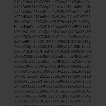
CiAgImNvbmZpZyI6IHsKICAgICJtZXRob2Qi
OiAiR0VUIiwKICAgICJ1cmwiOiAiaHR0cHM6
Ly9hcGkueC5ha3MtcHJvZC5hdWRhcmlzLm5l
dC92MS9jbGllbnRzLzIwMjUvd2Vic2l0ZS12
ZWhpY2xlcz93ZWJzaXRlPTVmNmIyZmYzYWNj
MzdmMDg0YzUxYWJlMSZmaWx0ZXJbMF1bZmll
bGRdPWlzT3duJmZpbHRlclswXVt2YWx1ZV09
dHJ1ZSZmaWx0ZXJbMV1bZmllbGRdPW1vZGVs
JmZpbHRlclsxXVt2YWx1ZV09JTVCJTdCJTIy
YXVkYXJpc19pZCUyMiUzQSUyMjViODNlMzc3
OGE5YTUyMzAyNTAwMjQ2YiUyMiU3RCU1RCZm
aWx0ZXJbMV1bb3BdPUlOJnNvcnRbMF1bZmll
bGRdPWlzT3duJnNvcnRbMF1bb3JkZXJdPURF
U0Mmc29ydFsxXVtmaWVsZF09aXNUb3Amc29y
dFsxXVtvcmRlcl09REVTQyZzb3J0WzJdW2Zp
ZWxkXT1wcmljZSZzb3J0WzJdW29yZGVyXT1B
U0MmbGltaXQ9MjAmc2tpcD0wIiwKICAgICJo
ZWFkZXJzIjoge30sCiAgICAiYm9keSI6IG51
bGwsCiAgICAiZXhwZWN0IjogewogICAgICAi
cmVzcG9uc2VUeXBlIjogIiIKICAgIH0sCiAg
ICAidGltZW91dCI6IDAsCiAgICAicHJvZ3Jl