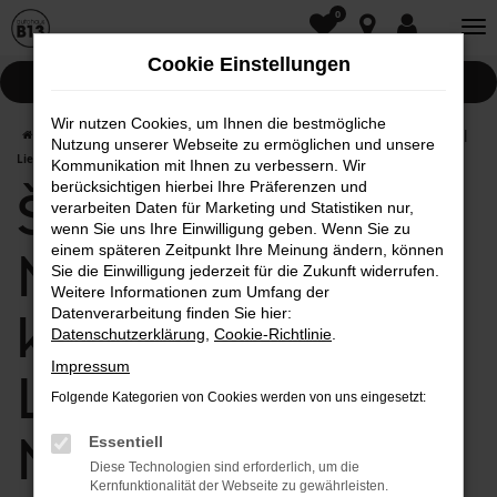
0
Zum
Hauptinhalt
Cookie Einstellungen
springen
Pannenhilfe
Wir nutzen Cookies, um Ihnen die bestmögliche
Startseite
Neuburg
Škoda
Škoda Yeti in Neuburg günstig kaufen |
Nutzung unserer Webseite zu ermöglichen und unsere
Lieferservice nach Neuburg
Kommunikation mit Ihnen zu verbessern. Wir
berücksichtigen hierbei Ihre Präferenzen und
Škoda Yeti in
verarbeiten Daten für Marketing und Statistiken nur,
wenn Sie uns Ihre Einwilligung geben. Wenn Sie zu
einem späteren Zeitpunkt Ihre Meinung ändern, können
Neuburg günstig
Sie die Einwilligung jederzeit für die Zukunft widerrufen.
Weitere Informationen zum Umfang der
kaufen |
Datenverarbeitung finden Sie hier:
Datenschutzerklärung
,
Cookie-Richtlinie
.
Impressum
Lieferservice nach
Folgende Kategorien von Cookies werden von uns eingesetzt:
Neuburg
Essentiell
Diese Technologien sind erforderlich, um die
Kernfunktionalität der Webseite zu gewährleisten.