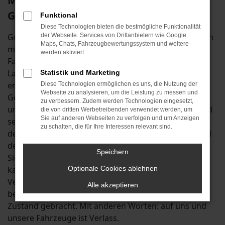
Mainburg mit dem Škoda
Gebrauchtwagen
Funktional
Diese Technologien bieten die bestmögliche Funktionalität
Günstiger als mit einem Škoda Gebrauchtwagen kann
der Webseite. Services von Drittanbietern wie Google
Maps, Chats, Fahrzeugbewertungssystem und weitere
motorisierte Mobilität in Mainburg kaum sein. Die
werden aktiviert.
Fahrzeuge dieses Herstellers zeichnen sich durch
Langlebigkeit und exzellente Qualität aus und sind
Statistik und Marketing
entsprechend wie geschaffen, um als Škoda
Diese Technologien ermöglichen es uns, die Nutzung der
Webseite zu analysieren, um die Leistung zu messen und
Gebrauchtwagen auf den Straßen von Mainburg
zu verbessern. Zudem werden Technologien eingesetzt,
unterwegs zu sein. Wir vom Autohaus an der B13 sind
die von dritten Werbetreibenden verwendet werden, um
Sie auf anderen Webseiten zu verfolgen und um Anzeigen
seit Anfang der 1980er Jahren als Familienbetrieb in
zu schalten, die für Ihre Interessen relevant sind.
der Autobranche tätig. Wir gehören zu Mainburg und
der Umgebung und stellen entsprechend sicher, dass
Speichern
Sie bei uns vertrauensvoll und mit Gewährleistung
kaufen. Jeder Škoda Gebrauchtwagen wird vor dem
Optionale Cookies ablehnen
Verkauf in Mainburg in unserer Kfz-Meisterwerkstatt
Alle akzeptieren
begutachtet und in einen technisch einwandfreien
Zustand gebracht. Mit anderen Worten: auf uns und
unsere Fahrzeuge ist Verlass.