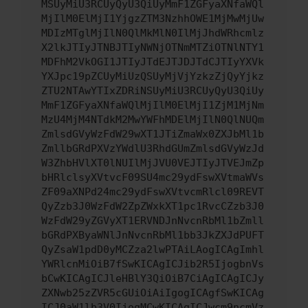
MSUyMiU3RCUyQyU3QiUyMmF1ZGFyaXNfaWQl
MjIlM0ElMjI1YjgzZTM3NzhhOWE1MjMwMjUw
MDIzMTglMjIlN0QlMkMlN0IlMjJhdWRhcmlz
X2lkJTIyJTNBJTIyNWNjOTNmMTZiOTNlNTY1
MDFhM2VkOGI1JTIyJTdEJTJDJTdCJTIyYXVk
YXJpc19pZCUyMiUzQSUyMjVjYzkzZjQyYjkz
ZTU2NTAwYTIxZDRiNSUyMiU3RCUyQyU3QiUy
MmF1ZGFyaXNfaWQlMjIlM0ElMjI1ZjM1MjNm
MzU4MjM4NTdkM2MwYWFhMDElMjIlN0QlNUQm
ZmlsdGVyWzFdW29wXT1JTiZmaWx0ZXJbMl1b
ZmllbGRdPXVzYWdlU3RhdGUmZmlsdGVyWzJd
W3ZhbHVlXT0lNUIlMjJVU0VEJTIyJTVEJmZp
bHRlclsyXVtvcF09SU4mc29ydFswXVtmaWVs
ZF09aXNPd24mc29ydFswXVtvcmRlcl09REVT
QyZzb3J0WzFdW2ZpZWxkXT1pc1RvcCZzb3J0
WzFdW29yZGVyXT1ERVNDJnNvcnRbMl1bZmll
bGRdPXByaWNlJnNvcnRbMl1bb3JkZXJdPUFT
QyZsaW1pdD0yMCZza2lwPTAiLAogICAgImhl
YWRlcnMiOiB7fSwKICAgICJib2R5IjogbnVs
bCwKICAgICJleHBlY3QiOiB7CiAgICAgICJy
ZXNwb25zZVR5cGUiOiAiIgogICAgfSwKICAg
ICJ0aW1lb3V0IjogMCwKICAgICJwcm9ncmVz