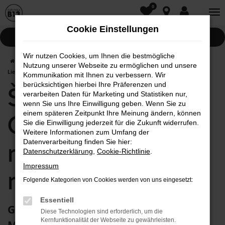
0
Zum
Hauptinhalt
Cookie Einstellungen
springen
Pannenhilfe
Wir nutzen Cookies, um Ihnen die bestmögliche
Startseite
Mainburg
Škoda
Škoda Gebrauchtwagen mit
Nutzung unserer Webseite zu ermöglichen und unsere
Lieferservice nach Mainburg
Kommunikation mit Ihnen zu verbessern. Wir
berücksichtigen hierbei Ihre Präferenzen und
Škoda
verarbeiten Daten für Marketing und Statistiken nur,
wenn Sie uns Ihre Einwilligung geben. Wenn Sie zu
einem späteren Zeitpunkt Ihre Meinung ändern, können
Gebrauchtwagen
Sie die Einwilligung jederzeit für die Zukunft widerrufen.
Weitere Informationen zum Umfang der
mit Lieferservice
Datenverarbeitung finden Sie hier:
Datenschutzerklärung
,
Cookie-Richtlinie
.
Impressum
nach Mainburg
Folgende Kategorien von Cookies werden von uns eingesetzt:
Essentiell
Günstig und zuverlässig mobil in
Diese Technologien sind erforderlich, um die
Kernfunktionalität der Webseite zu gewährleisten.