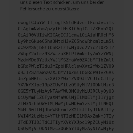
uns diesen Text schicken, um uns bei der
Fehlersuche zu unterstützen:
ewogICJuYW1lIjogIk5ldHdvcmtFcnJvciIs
CiAgImNvbmZpZyI6IHsKICAgICJtZXRob2Qi
OiAiR0VUIiwKICAgICJ1cmwiOiAiaHR0cHM6
Ly9hcGkueC5ha3MtcHJvZC5hdWRhcmlzLm5l
dC92MS9jbGllbnRzLzIwMjUvd2Vic2l0ZS12
ZWhpY2xlcz93ZWJzaXRlPTVmNmIyZmYzYWNj
MzdmMDg0YzUxYWJlMSZmaWx0ZXJbMF1bZmll
bGRdPWlzT3duJmZpbHRlclswXVt2YWx1ZV09
dHJ1ZSZmaWx0ZXJbMV1bZmllbGRdPW1vZGVs
JmZpbHRlclsxXVt2YWx1ZV09JTVCJTdCJTIy
YXVkYXJpc19pZCUyMiUzQSUyMjViODNlMzc3
OGE5YTUyMzAyNTAwMWU3MCUyMiU3RCUyQyU3
QiUyMmF1ZGFyaXNfaWQlMjIlM0ElMjI1Yjgz
ZTM3NzhhOWE1MjMwMjUwMDFmYzklMjIlN0Ql
MkMlN0IlMjJhdWRhcmlzX2lkJTIyJTNBJTIy
NWI4M2UzNzc4YTlhNTIzMDI1MDAxZmNmJTIy
JTdEJTJDJTdCJTIyYXVkYXJpc19pZCUyMiUz
QSUyMjViODNlMzc3OGE5YTUyMzAyNTAwMjEy