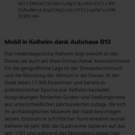
dGltZW91dCI6IDAsCiAgICAicHJvZ3Jlc3Mi
OiBudWxsLAogICAgInJpc2t5IjogZmFsc2UK
ICB9Cn0=
Mobil in Kelheim dank Autohaus B13
Das niederbayerische Kelheim liegt sowohl an der
Donau als auch am Main-Donau-Kanal. Kennzeichnend
für die geografische Lage ist der Donaudurchbruch
und die Mündung der Altmühl in die Donau. In der
Stadt leben 17.000 Einwohner und bereits in
prähistorischer Epoche war Kelheim besiedelt.
Ausgrabungen förderten Gräber und Siedlungsreste
aus unterschiedlichen Jahrhunderten zutage, die sich
im archäologischen Museum der Stadt besichtigen
lassen. Erstmals in schriftlicher Form erwähnt wurde
Kelheim im Jahr 866, die Stadtrechte datieren auf das
Jahr 1181 und während des Mittelalters lebten hier