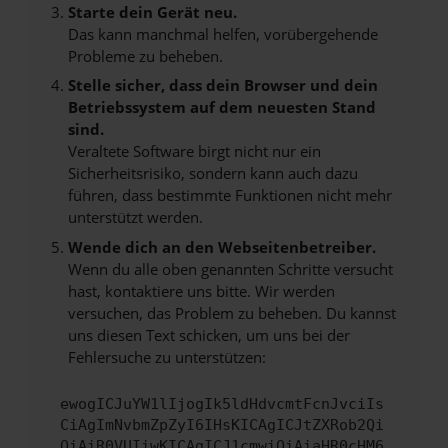
Starte dein Gerät neu.
Das kann manchmal helfen, vorübergehende
Probleme zu beheben.
Stelle sicher, dass dein Browser und dein
Betriebssystem auf dem neuesten Stand
sind.
Veraltete Software birgt nicht nur ein
Sicherheitsrisiko, sondern kann auch dazu
führen, dass bestimmte Funktionen nicht mehr
unterstützt werden.
Wende dich an den Webseitenbetreiber.
Wenn du alle oben genannten Schritte versucht
hast, kontaktiere uns bitte. Wir werden
versuchen, das Problem zu beheben. Du kannst
uns diesen Text schicken, um uns bei der
Fehlersuche zu unterstützen:
ewogICJuYW1lIjogIk5ldHdvcmtFcnJvciIs
CiAgImNvbmZpZyI6IHsKICAgICJtZXRob2Qi
OiAiR0VUIiwKICAgICJ1cmwiOiAiaHR0cHM6