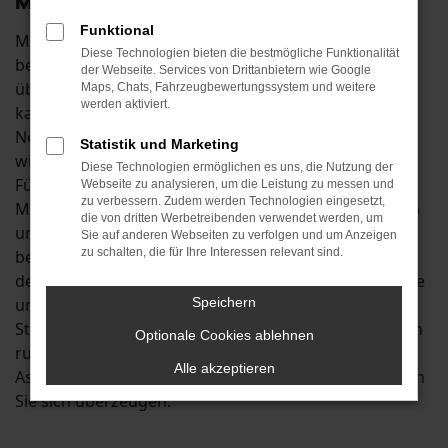
Mobilität in Kelheim
Funktional
Mit einem Škoda Kodiaq Neuwagen in Kelheim
Diese Technologien bieten die bestmögliche Funktionalität
befinden Sie sich in der ersten Liga der
der Webseite. Services von Drittanbietern wie Google
überzeugenden Fahrzeuge. In seiner Klasse existiert
Maps, Chats, Fahrzeugbewertungssystem und weitere
werden aktiviert.
kaum ein anderes Modell, dass dem Škoda Kodiaq
Neuwagen das Wasser reichen könnte. Untermauert
Statistik und Marketing
wird dies durch exzellente Testergebnisse und eine
Diese Technologien ermöglichen es uns, die Nutzung der
Fülle an attraktiven Extras. Insbesondere die aktuelle
Webseite zu analysieren, um die Leistung zu messen und
zu verbessern. Zudem werden Technologien eingesetzt,
Modellgeneration scheint wie geschaffen für Kelheim
die von dritten Werbetreibenden verwendet werden, um
und Umgebung. Dank effizienter Motoren
Sie auf anderen Webseiten zu verfolgen und um Anzeigen
zu schalten, die für Ihre Interessen relevant sind.
beherrschen Sie im Škoda Kodiaq Neuwagen sowohl
den Stadtverkehr als auch Fahrten auf der Landstraße
und profitieren zudem vom üppig bemessenen
Speichern
Stauraum. Des Weiteren erfreuen Sie sich auf Fahrten
Optionale Cookies ablehnen
rund um Kelheim an einer ganzen Reihe von Extras,
Alle akzeptieren
Assistenzsystemen und Sicherheitsfunktionen. Lassen
Sie sich überzeugen.