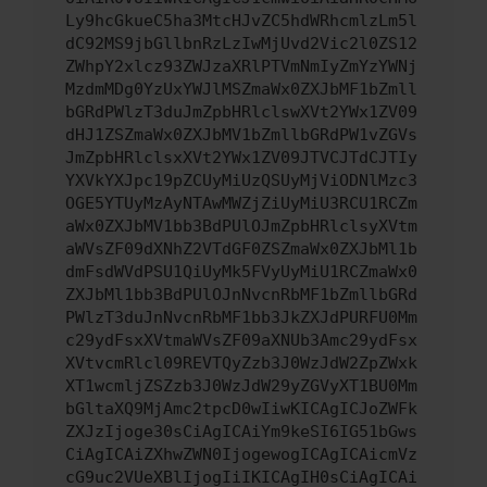
Ly9hcGkueC5ha3MtcHJvZC5hdWRhcmlzLm5l
dC92MS9jbGllbnRzLzIwMjUvd2Vic2l0ZS12
ZWhpY2xlcz93ZWJzaXRlPTVmNmIyZmYzYWNj
MzdmMDg0YzUxYWJlMSZmaWx0ZXJbMF1bZmll
bGRdPWlzT3duJmZpbHRlclswXVt2YWx1ZV09
dHJ1ZSZmaWx0ZXJbMV1bZmllbGRdPW1vZGVs
JmZpbHRlclsxXVt2YWx1ZV09JTVCJTdCJTIy
YXVkYXJpc19pZCUyMiUzQSUyMjViODNlMzc3
OGE5YTUyMzAyNTAwMWZjZiUyMiU3RCU1RCZm
aWx0ZXJbMV1bb3BdPUlOJmZpbHRlclsyXVtm
aWVsZF09dXNhZ2VTdGF0ZSZmaWx0ZXJbMl1b
dmFsdWVdPSU1QiUyMk5FVyUyMiU1RCZmaWx0
ZXJbMl1bb3BdPUlOJnNvcnRbMF1bZmllbGRd
PWlzT3duJnNvcnRbMF1bb3JkZXJdPURFU0Mm
c29ydFsxXVtmaWVsZF09aXNUb3Amc29ydFsx
XVtvcmRlcl09REVTQyZzb3J0WzJdW2ZpZWxk
XT1wcmljZSZzb3J0WzJdW29yZGVyXT1BU0Mm
bGltaXQ9MjAmc2tpcD0wIiwKICAgICJoZWFk
ZXJzIjoge30sCiAgICAiYm9keSI6IG51bGws
CiAgICAiZXhwZWN0IjogewogICAgICAicmVz
cG9uc2VUeXBlIjogIiIKICAgIH0sCiAgICAi