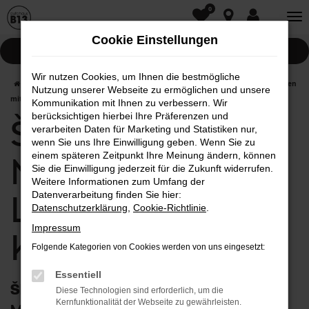
0
Zum
Hauptinhalt
Cookie Einstellungen
springen
Pannenhilfe
Wir nutzen Cookies, um Ihnen die bestmögliche
Startseite
Kelheim
Škoda
Škoda Kodiaq
Škoda Kodiaq Neuwagen
Nutzung unserer Webseite zu ermöglichen und unsere
mit Lieferservice nach Kelheim
Kommunikation mit Ihnen zu verbessern. Wir
berücksichtigen hierbei Ihre Präferenzen und
Škoda Kodiaq
verarbeiten Daten für Marketing und Statistiken nur,
wenn Sie uns Ihre Einwilligung geben. Wenn Sie zu
einem späteren Zeitpunkt Ihre Meinung ändern, können
Neuwagen mit
Sie die Einwilligung jederzeit für die Zukunft widerrufen.
Weitere Informationen zum Umfang der
Lieferservice nach
Datenverarbeitung finden Sie hier:
Datenschutzerklärung
,
Cookie-Richtlinie
.
Impressum
Kelheim
Folgende Kategorien von Cookies werden von uns eingesetzt:
Essentiell
Škoda Kodiaq Neuwagen: First Class
Diese Technologien sind erforderlich, um die
Kernfunktionalität der Webseite zu gewährleisten.