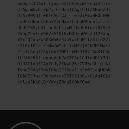
ewogICJuYW1lIjogIk5ldHdvcmtFcnJvciIs
CiAgImNvbmZpZyI6IHsKICAgICJtZXRob2Qi
OiAiR0VUIiwKICAgICJ1cmwiOiAiaHR0cHM6
Ly9hcGkueC5ha3MtcHJvZC5hdWRhcmlzLm5l
dC92MS9jbGllbnRzLzIwMjUvd2Vic2l0ZS12
ZWhpY2xlcy9HVzA4OTEzND9maWVsZD12ZWhp
Y2xlQ2xpZW50SW50ZXJuYWxOdW1iZXImd2Vi
c2l0ZT01ZjZiMmZmM2FjYzM3ZjA4NGM1MWFi
ZTEiLAogICAgImhlYWRlcnMiOiB7fSwKICAg
ICJib2R5IjogbnVsbCwKICAgICJleHBlY3Qi
OiB7CiAgICAgICJyZXNwb25zZVR5cGUiOiAi
IgogICAgfSwKICAgICJ0aW1lb3V0IjogMCwK
ICAgICJwcm9ncmVzcyI6IG51bGwsCiAgICAi
cmlza3kiOiBmYWxzZQogIH0KfQ==