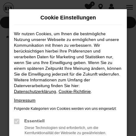
0
Zum
Hauptinhalt
Cookie Einstellungen
springen
Pannenhilfe
Wir nutzen Cookies, um Ihnen die bestmögliche
Startseite
Fahrzeugwelt
Fahrzeugsuche
Nutzung unserer Webseite zu ermöglichen und unsere
Kommunikation mit Ihnen zu verbessern. Wir
berücksichtigen hierbei Ihre Präferenzen und
Fehler: Network Error
verarbeiten Daten für Marketing und Statistiken nur,
wenn Sie uns Ihre Einwilligung geben. Wenn Sie zu
Beim Laden ist ein Fehler aufgetreten.
einem späteren Zeitpunkt Ihre Meinung ändern, können
Hier sind ein paar Tipps, die dir helfen können:
Sie die Einwilligung jederzeit für die Zukunft widerrufen.
Weitere Informationen zum Umfang der
Überprüfe deine Firewall und deine
Datenverarbeitung finden Sie hier:
Internetverbindung.
Datenschutzerklärung
,
Cookie-Richtlinie
.
Laden andere Webseiten, zum Beispiel deine
Impressum
Suchmaschine?
Folgende Kategorien von Cookies werden von uns eingesetzt:
Prüfe deine Browsererweiterungen.
Manche Erweiterungen, wie Werbeblocker,
Essentiell
können das Laden bestimmter Seiten
Diese Technologien sind erforderlich, um die
Kernfunktionalität der Webseite zu gewährleisten.
verhindern. Funktioniert die Seite in einem