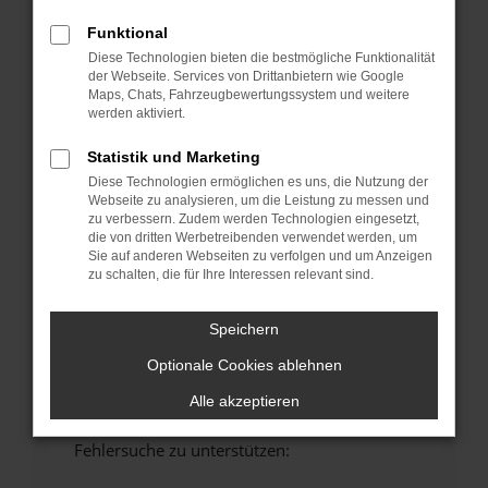
anderen Browser oder in einem privaten
Funktional
Fenster?
Diese Technologien bieten die bestmögliche Funktionalität
Starte dein Gerät neu.
der Webseite. Services von Drittanbietern wie Google
Das kann manchmal helfen, vorübergehende
Maps, Chats, Fahrzeugbewertungssystem und weitere
werden aktiviert.
Probleme zu beheben.
Stelle sicher, dass dein Browser und dein
Statistik und Marketing
Betriebssystem auf dem neuesten Stand
Diese Technologien ermöglichen es uns, die Nutzung der
sind.
Webseite zu analysieren, um die Leistung zu messen und
zu verbessern. Zudem werden Technologien eingesetzt,
Veraltete Software birgt nicht nur ein
die von dritten Werbetreibenden verwendet werden, um
Sicherheitsrisiko, sondern kann auch dazu
Sie auf anderen Webseiten zu verfolgen und um Anzeigen
führen, dass bestimmte Funktionen nicht mehr
zu schalten, die für Ihre Interessen relevant sind.
unterstützt werden.
Wende dich an den Webseitenbetreiber.
Speichern
Wenn du alle oben genannten Schritte versucht
Optionale Cookies ablehnen
hast, kontaktiere uns bitte. Wir werden
versuchen, das Problem zu beheben. Du kannst
Alle akzeptieren
uns diesen Text schicken, um uns bei der
Fehlersuche zu unterstützen: