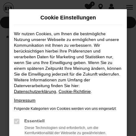
0
Zum
Hauptinhalt
Cookie Einstellungen
springen
Pannenhilfe
Wir nutzen Cookies, um Ihnen die bestmögliche
Startseite
Fahrzeugwelt
Fahrzeugsuche
Nutzung unserer Webseite zu ermöglichen und unsere
Kommunikation mit Ihnen zu verbessern. Wir
berücksichtigen hierbei Ihre Präferenzen und
Fehler: Network Error
verarbeiten Daten für Marketing und Statistiken nur,
wenn Sie uns Ihre Einwilligung geben. Wenn Sie zu
Beim Laden ist ein Fehler aufgetreten.
einem späteren Zeitpunkt Ihre Meinung ändern, können
Hier sind ein paar Tipps, die dir helfen können:
Sie die Einwilligung jederzeit für die Zukunft widerrufen.
Weitere Informationen zum Umfang der
Überprüfe deine Firewall und deine
Datenverarbeitung finden Sie hier:
Internetverbindung.
Datenschutzerklärung
,
Cookie-Richtlinie
.
Laden andere Webseiten, zum Beispiel deine
Impressum
Suchmaschine?
Folgende Kategorien von Cookies werden von uns eingesetzt:
Prüfe deine Browsererweiterungen.
Manche Erweiterungen, wie Werbeblocker,
Essentiell
können das Laden bestimmter Seiten
Diese Technologien sind erforderlich, um die
Kernfunktionalität der Webseite zu gewährleisten.
verhindern. Funktioniert die Seite in einem