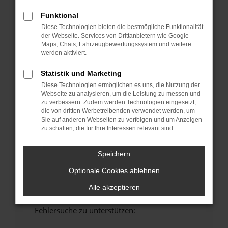
anderen Browser oder in einem privaten
Funktional
Fenster?
Diese Technologien bieten die bestmögliche Funktionalität
Starte dein Gerät neu.
der Webseite. Services von Drittanbietern wie Google
Das kann manchmal helfen, vorübergehende
Maps, Chats, Fahrzeugbewertungssystem und weitere
werden aktiviert.
Probleme zu beheben.
Stelle sicher, dass dein Browser und dein
Statistik und Marketing
Betriebssystem auf dem neuesten Stand
Diese Technologien ermöglichen es uns, die Nutzung der
sind.
Webseite zu analysieren, um die Leistung zu messen und
zu verbessern. Zudem werden Technologien eingesetzt,
Veraltete Software birgt nicht nur ein
die von dritten Werbetreibenden verwendet werden, um
Sicherheitsrisiko, sondern kann auch dazu
Sie auf anderen Webseiten zu verfolgen und um Anzeigen
führen, dass bestimmte Funktionen nicht mehr
zu schalten, die für Ihre Interessen relevant sind.
unterstützt werden.
Wende dich an den Webseitenbetreiber.
Speichern
Wenn du alle oben genannten Schritte versucht
Optionale Cookies ablehnen
hast, kontaktiere uns bitte. Wir werden
versuchen, das Problem zu beheben. Du kannst
Alle akzeptieren
uns diesen Text schicken, um uns bei der
Fehlersuche zu unterstützen: