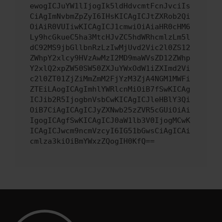
ewogICJuYW1lIjogIk5ldHdvcmtFcnJvciIs
CiAgImNvbmZpZyI6IHsKICAgICJtZXRob2Qi
OiAiR0VUIiwKICAgICJ1cmwiOiAiaHR0cHM6
Ly9hcGkueC5ha3MtcHJvZC5hdWRhcmlzLm5l
dC92MS9jbGllbnRzLzIwMjUvd2Vic2l0ZS12
ZWhpY2xlcy9HVzAwMzI2MD9maWVsZD12ZWhp
Y2xlQ2xpZW50SW50ZXJuYWxOdW1iZXImd2Vi
c2l0ZT01ZjZiMmZmM2FjYzM3ZjA4NGM1MWFi
ZTEiLAogICAgImhlYWRlcnMiOiB7fSwKICAg
ICJib2R5IjogbnVsbCwKICAgICJleHBlY3Qi
OiB7CiAgICAgICJyZXNwb25zZVR5cGUiOiAi
IgogICAgfSwKICAgICJ0aW1lb3V0IjogMCwK
ICAgICJwcm9ncmVzcyI6IG51bGwsCiAgICAi
cmlza3kiOiBmYWxzZQogIH0KfQ==