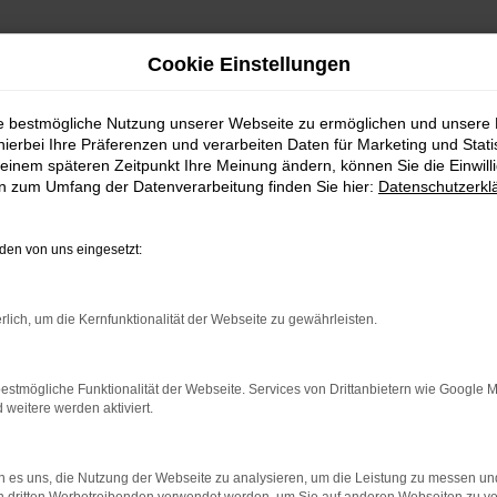
Cookie Einstellungen
ie bestmögliche Nutzung unserer Webseite zu ermöglichen und unsere
hierbei Ihre Präferenzen und verarbeiten Daten für Marketing und Stati
einem späteren Zeitpunkt Ihre Meinung ändern, können Sie die Einwillig
en zum Umfang der Datenverarbeitung finden Sie hier:
Datenschutzerkl
en von uns eingesetzt:
rlich, um die Kernfunktionalität der Webseite zu gewährleisten.
indung.
hine?
estmögliche Funktionalität der Webseite. Services von Drittanbietern wie Google 
aden bestimmter Seiten verhindern. Funktioniert die Seite in e
eitere werden aktiviert.
 zu beheben.
 es uns, die Nutzung der Webseite zu analysieren, um die Leistung zu messen u