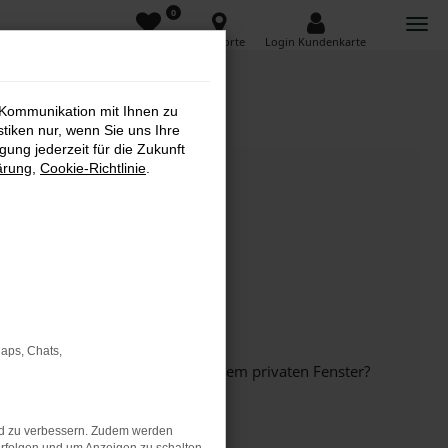
0
Favoriten
Standorte
Login Kundenkarte
 Kommunikation mit Ihnen zu
stiken nur, wenn Sie uns Ihre
ung jederzeit für die Zukunft
ärung
,
Cookie-Richtlinie
.
Maps, Chats,
inem anderen Browser oder in einem privaten Fenster?
nd zu verbessern. Zudem werden