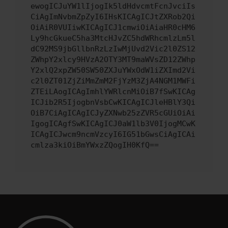
ewogICJuYW1lIjogIk5ldHdvcmtFcnJvciIs
CiAgImNvbmZpZyI6IHsKICAgICJtZXRob2Qi
OiAiR0VUIiwKICAgICJ1cmwiOiAiaHR0cHM6
Ly9hcGkueC5ha3MtcHJvZC5hdWRhcmlzLm5l
dC92MS9jbGllbnRzLzIwMjUvd2Vic2l0ZS12
ZWhpY2xlcy9HVzA2OTY3MT9maWVsZD12ZWhp
Y2xlQ2xpZW50SW50ZXJuYWxOdW1iZXImd2Vi
c2l0ZT01ZjZiMmZmM2FjYzM3ZjA4NGM1MWFi
ZTEiLAogICAgImhlYWRlcnMiOiB7fSwKICAg
ICJib2R5IjogbnVsbCwKICAgICJleHBlY3Qi
OiB7CiAgICAgICJyZXNwb25zZVR5cGUiOiAi
IgogICAgfSwKICAgICJ0aW1lb3V0IjogMCwK
ICAgICJwcm9ncmVzcyI6IG51bGwsCiAgICAi
cmlza3kiOiBmYWxzZQogIH0KfQ==