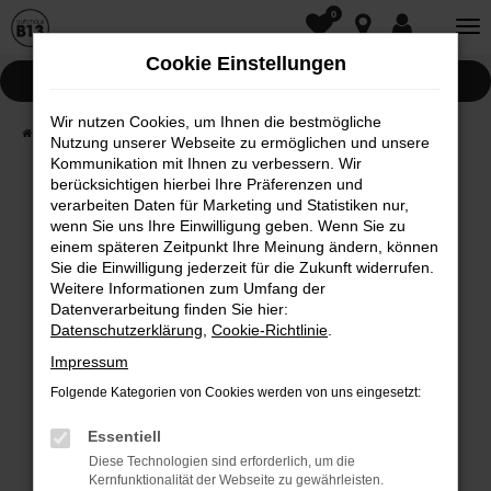
0
Zum
Hauptinhalt
Cookie Einstellungen
springen
Pannenhilfe
Wir nutzen Cookies, um Ihnen die bestmögliche
Startseite
Fahrzeugwelt
Fahrzeugsuche
Nutzung unserer Webseite zu ermöglichen und unsere
Kommunikation mit Ihnen zu verbessern. Wir
berücksichtigen hierbei Ihre Präferenzen und
Fehler: Network Error
verarbeiten Daten für Marketing und Statistiken nur,
wenn Sie uns Ihre Einwilligung geben. Wenn Sie zu
Beim Laden ist ein Fehler aufgetreten.
einem späteren Zeitpunkt Ihre Meinung ändern, können
Hier sind ein paar Tipps, die dir helfen können:
Sie die Einwilligung jederzeit für die Zukunft widerrufen.
Weitere Informationen zum Umfang der
Überprüfe deine Firewall und deine
Datenverarbeitung finden Sie hier:
Internetverbindung.
Datenschutzerklärung
,
Cookie-Richtlinie
.
Laden andere Webseiten, zum Beispiel deine
Impressum
Suchmaschine?
Folgende Kategorien von Cookies werden von uns eingesetzt:
Prüfe deine Browsererweiterungen.
Manche Erweiterungen, wie Werbeblocker,
Essentiell
können das Laden bestimmter Seiten
Diese Technologien sind erforderlich, um die
Kernfunktionalität der Webseite zu gewährleisten.
verhindern. Funktioniert die Seite in einem