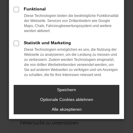
anderen Browser oder in einem privaten
Funktional
Fenster?
Diese Technologien bieten die bestmögliche Funktionalität
Starte dein Gerät neu.
der Webseite. Services von Drittanbietern wie Google
Das kann manchmal helfen, vorübergehende
Maps, Chats, Fahrzeugbewertungssystem und weitere
werden aktiviert.
Probleme zu beheben.
Stelle sicher, dass dein Browser und dein
Statistik und Marketing
Betriebssystem auf dem neuesten Stand
Diese Technologien ermöglichen es uns, die Nutzung der
sind.
Webseite zu analysieren, um die Leistung zu messen und
zu verbessern. Zudem werden Technologien eingesetzt,
Veraltete Software birgt nicht nur ein
die von dritten Werbetreibenden verwendet werden, um
Sicherheitsrisiko, sondern kann auch dazu
Sie auf anderen Webseiten zu verfolgen und um Anzeigen
führen, dass bestimmte Funktionen nicht mehr
zu schalten, die für Ihre Interessen relevant sind.
unterstützt werden.
Wende dich an den Webseitenbetreiber.
Speichern
Wenn du alle oben genannten Schritte versucht
Optionale Cookies ablehnen
hast, kontaktiere uns bitte. Wir werden
versuchen, das Problem zu beheben. Du kannst
Alle akzeptieren
uns diesen Text schicken, um uns bei der
Fehlersuche zu unterstützen: