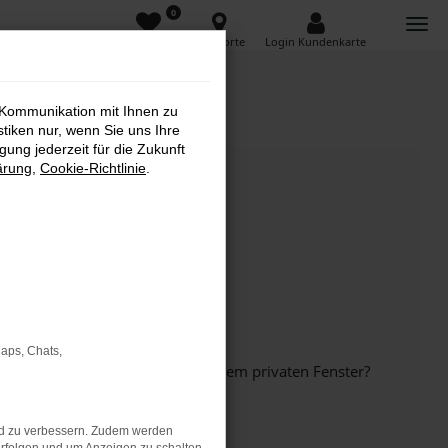
0
Favoriten
Standorte
Login Kundenkarte
 Kommunikation mit Ihnen zu
stiken nur, wenn Sie uns Ihre
ung jederzeit für die Zukunft
ärung
,
Cookie-Richtlinie
.
Maps, Chats,
inem anderen Browser oder in einem privaten Fenster?
nd zu verbessern. Zudem werden