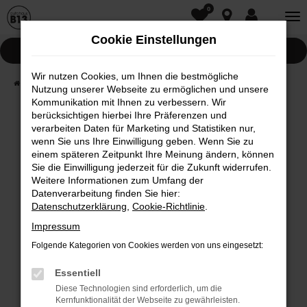
0
Zum
Hauptinhalt
Cookie Einstellungen
springen
Pannenhilfe
Wir nutzen Cookies, um Ihnen die bestmögliche
Startseite
Fahrzeugwelt
Fahrzeugsuche
Nutzung unserer Webseite zu ermöglichen und unsere
Kommunikation mit Ihnen zu verbessern. Wir
berücksichtigen hierbei Ihre Präferenzen und
Fehler: Network Error
verarbeiten Daten für Marketing und Statistiken nur,
wenn Sie uns Ihre Einwilligung geben. Wenn Sie zu
Beim Laden ist ein Fehler aufgetreten.
einem späteren Zeitpunkt Ihre Meinung ändern, können
Hier sind ein paar Tipps, die dir helfen können:
Sie die Einwilligung jederzeit für die Zukunft widerrufen.
Weitere Informationen zum Umfang der
Überprüfe deine Firewall und deine
Datenverarbeitung finden Sie hier:
Internetverbindung.
Datenschutzerklärung
,
Cookie-Richtlinie
.
Laden andere Webseiten, zum Beispiel deine
Impressum
Suchmaschine?
Folgende Kategorien von Cookies werden von uns eingesetzt:
Prüfe deine Browsererweiterungen.
Manche Erweiterungen, wie Werbeblocker,
Essentiell
können das Laden bestimmter Seiten
Diese Technologien sind erforderlich, um die
Kernfunktionalität der Webseite zu gewährleisten.
verhindern. Funktioniert die Seite in einem