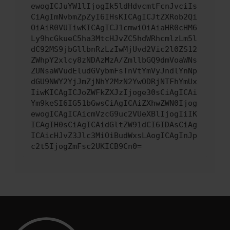
ewogICJuYW1lIjogIk5ldHdvcmtFcnJvciIs
CiAgImNvbmZpZyI6IHsKICAgICJtZXRob2Qi
OiAiR0VUIiwKICAgICJ1cmwiOiAiaHR0cHM6
Ly9hcGkueC5ha3MtcHJvZC5hdWRhcmlzLm5l
dC92MS9jbGllbnRzLzIwMjUvd2Vic2l0ZS12
ZWhpY2xlcy8zNDAzMzA/ZmllbGQ9dmVoaWNs
ZUNsaWVudEludGVybmFsTnVtYmVyJndlYnNp
dGU9NWY2YjJmZjNhY2MzN2YwODRjNTFhYmUx
IiwKICAgICJoZWFkZXJzIjoge30sCiAgICAi
Ym9keSI6IG51bGwsCiAgICAiZXhwZWN0Ijog
ewogICAgICAicmVzcG9uc2VUeXBlIjogIiIK
ICAgIH0sCiAgICAidGltZW91dCI6IDAsCiAg
ICAicHJvZ3Jlc3MiOiBudWxsLAogICAgInJp
c2t5IjogZmFsc2UKICB9Cn0=