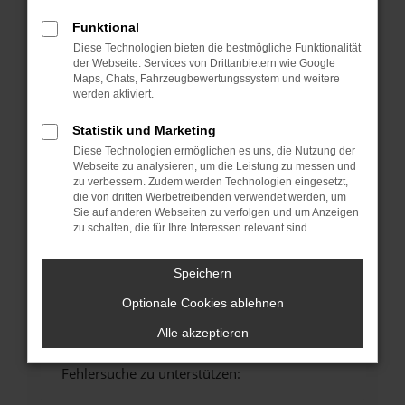
anderen Browser oder in einem privaten
Funktional
Fenster?
Diese Technologien bieten die bestmögliche Funktionalität
Starte dein Gerät neu.
der Webseite. Services von Drittanbietern wie Google
Das kann manchmal helfen, vorübergehende
Maps, Chats, Fahrzeugbewertungssystem und weitere
werden aktiviert.
Probleme zu beheben.
Stelle sicher, dass dein Browser und dein
Statistik und Marketing
Betriebssystem auf dem neuesten Stand
Diese Technologien ermöglichen es uns, die Nutzung der
sind.
Webseite zu analysieren, um die Leistung zu messen und
zu verbessern. Zudem werden Technologien eingesetzt,
Veraltete Software birgt nicht nur ein
die von dritten Werbetreibenden verwendet werden, um
Sicherheitsrisiko, sondern kann auch dazu
Sie auf anderen Webseiten zu verfolgen und um Anzeigen
führen, dass bestimmte Funktionen nicht mehr
zu schalten, die für Ihre Interessen relevant sind.
unterstützt werden.
Wende dich an den Webseitenbetreiber.
Speichern
Wenn du alle oben genannten Schritte versucht
Optionale Cookies ablehnen
hast, kontaktiere uns bitte. Wir werden
versuchen, das Problem zu beheben. Du kannst
Alle akzeptieren
uns diesen Text schicken, um uns bei der
Fehlersuche zu unterstützen: