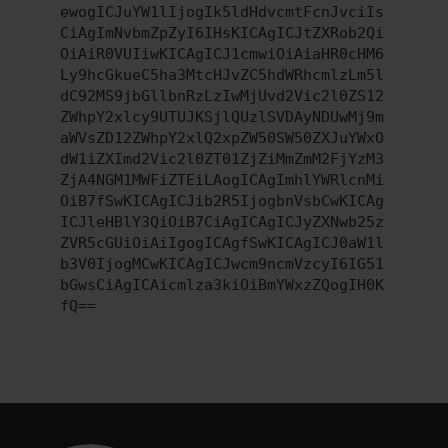
ewogICJuYW1lIjogIk5ldHdvcmtFcnJvciIs
CiAgImNvbmZpZyI6IHsKICAgICJtZXRob2Qi
OiAiR0VUIiwKICAgICJ1cmwiOiAiaHR0cHM6
Ly9hcGkueC5ha3MtcHJvZC5hdWRhcmlzLm5l
dC92MS9jbGllbnRzLzIwMjUvd2Vic2l0ZS12
ZWhpY2xlcy9UTUJKSjlQUzlSVDAyNDUwMj9m
aWVsZD12ZWhpY2xlQ2xpZW50SW50ZXJuYWxO
dW1iZXImd2Vic2l0ZT01ZjZiMmZmM2FjYzM3
ZjA4NGM1MWFiZTEiLAogICAgImhlYWRlcnMi
OiB7fSwKICAgICJib2R5IjogbnVsbCwKICAg
ICJleHBlY3QiOiB7CiAgICAgICJyZXNwb25z
ZVR5cGUiOiAiIgogICAgfSwKICAgICJ0aW1l
b3V0IjogMCwKICAgICJwcm9ncmVzcyI6IG51
bGwsCiAgICAicmlza3kiOiBmYWxzZQogIH0K
fQ==