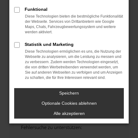
anderen Browser oder in einem privaten
Funktional
Fenster?
Diese Technologien bieten die bestmögliche Funktionalität
Starte dein Gerät neu.
der Webseite. Services von Drittanbietern wie Google
Das kann manchmal helfen, vorübergehende
Maps, Chats, Fahrzeugbewertungssystem und weitere
werden aktiviert.
Probleme zu beheben.
Stelle sicher, dass dein Browser und dein
Statistik und Marketing
Betriebssystem auf dem neuesten Stand
Diese Technologien ermöglichen es uns, die Nutzung der
sind.
Webseite zu analysieren, um die Leistung zu messen und
zu verbessern. Zudem werden Technologien eingesetzt,
Veraltete Software birgt nicht nur ein
die von dritten Werbetreibenden verwendet werden, um
Sicherheitsrisiko, sondern kann auch dazu
Sie auf anderen Webseiten zu verfolgen und um Anzeigen
führen, dass bestimmte Funktionen nicht mehr
zu schalten, die für Ihre Interessen relevant sind.
unterstützt werden.
Wende dich an den Webseitenbetreiber.
Speichern
Wenn du alle oben genannten Schritte versucht
Optionale Cookies ablehnen
hast, kontaktiere uns bitte. Wir werden
versuchen, das Problem zu beheben. Du kannst
Alle akzeptieren
uns diesen Text schicken, um uns bei der
Fehlersuche zu unterstützen: