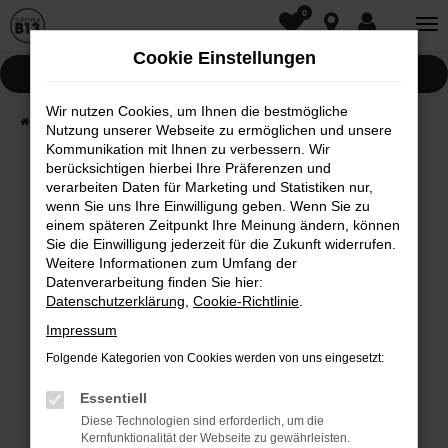
0
Zum
Hauptinhalt
Cookie Einstellungen
springen
Pannenhilfe
Wir nutzen Cookies, um Ihnen die bestmögliche
Startseite
Fahrzeugwelt
Fahrzeugsuche
Nutzung unserer Webseite zu ermöglichen und unsere
Kommunikation mit Ihnen zu verbessern. Wir
berücksichtigen hierbei Ihre Präferenzen und
Fehler: Network Error
verarbeiten Daten für Marketing und Statistiken nur,
wenn Sie uns Ihre Einwilligung geben. Wenn Sie zu
Beim Laden ist ein Fehler aufgetreten.
einem späteren Zeitpunkt Ihre Meinung ändern, können
Hier sind ein paar Tipps, die dir helfen können:
Sie die Einwilligung jederzeit für die Zukunft widerrufen.
Weitere Informationen zum Umfang der
Überprüfe deine Firewall und deine
Datenverarbeitung finden Sie hier:
Internetverbindung.
Datenschutzerklärung
,
Cookie-Richtlinie
.
Laden andere Webseiten, zum Beispiel deine
Impressum
Suchmaschine?
Folgende Kategorien von Cookies werden von uns eingesetzt:
Prüfe deine Browsererweiterungen.
Manche Erweiterungen, wie Werbeblocker,
Essentiell
können das Laden bestimmter Seiten
Diese Technologien sind erforderlich, um die
Kernfunktionalität der Webseite zu gewährleisten.
verhindern. Funktioniert die Seite in einem