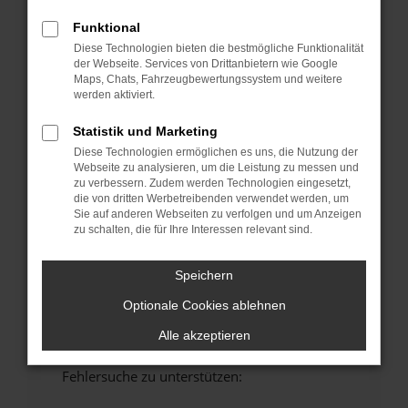
anderen Browser oder in einem privaten
Funktional
Fenster?
Diese Technologien bieten die bestmögliche Funktionalität
Starte dein Gerät neu.
der Webseite. Services von Drittanbietern wie Google
Das kann manchmal helfen, vorübergehende
Maps, Chats, Fahrzeugbewertungssystem und weitere
werden aktiviert.
Probleme zu beheben.
Stelle sicher, dass dein Browser und dein
Statistik und Marketing
Betriebssystem auf dem neuesten Stand
Diese Technologien ermöglichen es uns, die Nutzung der
sind.
Webseite zu analysieren, um die Leistung zu messen und
zu verbessern. Zudem werden Technologien eingesetzt,
Veraltete Software birgt nicht nur ein
die von dritten Werbetreibenden verwendet werden, um
Sicherheitsrisiko, sondern kann auch dazu
Sie auf anderen Webseiten zu verfolgen und um Anzeigen
führen, dass bestimmte Funktionen nicht mehr
zu schalten, die für Ihre Interessen relevant sind.
unterstützt werden.
Wende dich an den Webseitenbetreiber.
Speichern
Wenn du alle oben genannten Schritte versucht
Optionale Cookies ablehnen
hast, kontaktiere uns bitte. Wir werden
versuchen, das Problem zu beheben. Du kannst
Alle akzeptieren
uns diesen Text schicken, um uns bei der
Fehlersuche zu unterstützen: