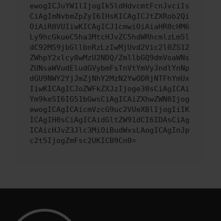
ewogICJuYW1lIjogIk5ldHdvcmtFcnJvciIs
CiAgImNvbmZpZyI6IHsKICAgICJtZXRob2Qi
OiAiR0VUIiwKICAgICJ1cmwiOiAiaHR0cHM6
Ly9hcGkueC5ha3MtcHJvZC5hdWRhcmlzLm5l
dC92MS9jbGllbnRzLzIwMjUvd2Vic2l0ZS12
ZWhpY2xlcy8wMzU2NDQ/ZmllbGQ9dmVoaWNs
ZUNsaWVudEludGVybmFsTnVtYmVyJndlYnNp
dGU9NWY2YjJmZjNhY2MzN2YwODRjNTFhYmUx
IiwKICAgICJoZWFkZXJzIjoge30sCiAgICAi
Ym9keSI6IG51bGwsCiAgICAiZXhwZWN0Ijog
ewogICAgICAicmVzcG9uc2VUeXBlIjogIiIK
ICAgIH0sCiAgICAidGltZW91dCI6IDAsCiAg
ICAicHJvZ3Jlc3MiOiBudWxsLAogICAgInJp
c2t5IjogZmFsc2UKICB9Cn0=