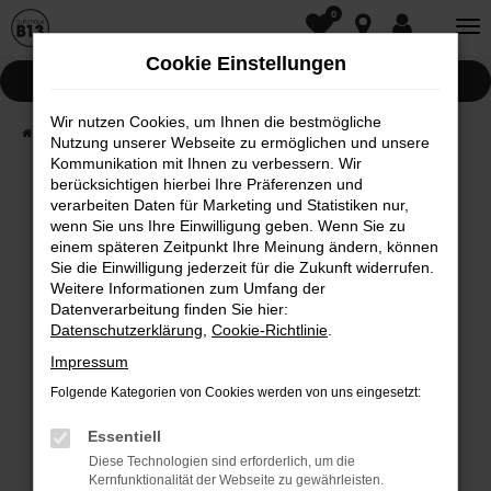
0
Zum
Hauptinhalt
Cookie Einstellungen
springen
Pannenhilfe
Wir nutzen Cookies, um Ihnen die bestmögliche
Startseite
Fahrzeugwelt
Fahrzeugsuche
Nutzung unserer Webseite zu ermöglichen und unsere
Kommunikation mit Ihnen zu verbessern. Wir
berücksichtigen hierbei Ihre Präferenzen und
Fehler: Network Error
verarbeiten Daten für Marketing und Statistiken nur,
wenn Sie uns Ihre Einwilligung geben. Wenn Sie zu
Beim Laden ist ein Fehler aufgetreten.
einem späteren Zeitpunkt Ihre Meinung ändern, können
Hier sind ein paar Tipps, die dir helfen können:
Sie die Einwilligung jederzeit für die Zukunft widerrufen.
Weitere Informationen zum Umfang der
Überprüfe deine Firewall und deine
Datenverarbeitung finden Sie hier:
Internetverbindung.
Datenschutzerklärung
,
Cookie-Richtlinie
.
Laden andere Webseiten, zum Beispiel deine
Impressum
Suchmaschine?
Folgende Kategorien von Cookies werden von uns eingesetzt:
Prüfe deine Browsererweiterungen.
Manche Erweiterungen, wie Werbeblocker,
Essentiell
können das Laden bestimmter Seiten
Diese Technologien sind erforderlich, um die
Kernfunktionalität der Webseite zu gewährleisten.
verhindern. Funktioniert die Seite in einem