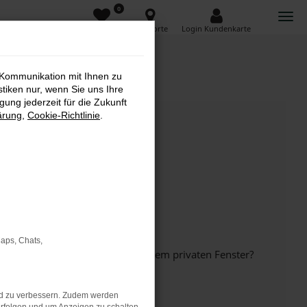
0
Favoriten
Standorte
Login Kundenkarte
 Kommunikation mit Ihnen zu
stiken nur, wenn Sie uns Ihre
ung jederzeit für die Zukunft
ärung
,
Cookie-Richtlinie
.
Maps, Chats,
inem anderen Browser oder in einem privaten Fenster?
nd zu verbessern. Zudem werden