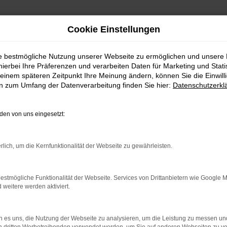
Cookie Einstellungen
ie bestmögliche Nutzung unserer Webseite zu ermöglichen und unsere
hierbei Ihre Präferenzen und verarbeiten Daten für Marketing und Stati
einem späteren Zeitpunkt Ihre Meinung ändern, können Sie die Einwillig
en zum Umfang der Datenverarbeitung finden Sie hier:
Datenschutzerkl
en von uns eingesetzt:
rlich, um die Kernfunktionalität der Webseite zu gewährleisten.
indung.
hine?
estmögliche Funktionalität der Webseite. Services von Drittanbietern wie Google 
aden bestimmter Seiten verhindern. Funktioniert die Seite in e
eitere werden aktiviert.
 zu beheben.
 es uns, die Nutzung der Webseite zu analysieren, um die Leistung zu messen u