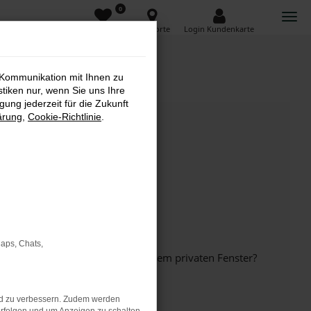
0
Favoriten
Standorte
Login Kundenkarte
 Kommunikation mit Ihnen zu
stiken nur, wenn Sie uns Ihre
ung jederzeit für die Zukunft
ärung
,
Cookie-Richtlinie
.
Maps, Chats,
inem anderen Browser oder in einem privaten Fenster?
nd zu verbessern. Zudem werden