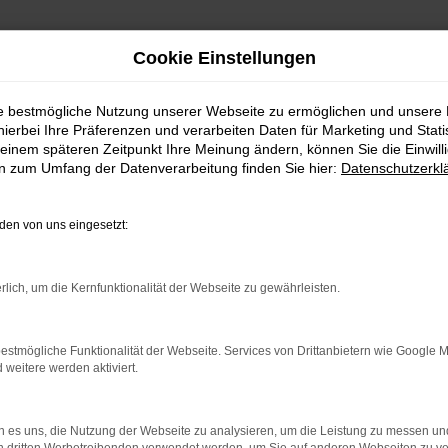
Cookie Einstellungen
ie bestmögliche Nutzung unserer Webseite zu ermöglichen und unsere
hierbei Ihre Präferenzen und verarbeiten Daten für Marketing und Stati
einem späteren Zeitpunkt Ihre Meinung ändern, können Sie die Einwillig
en zum Umfang der Datenverarbeitung finden Sie hier:
Datenschutzerkl
en von uns eingesetzt:
rlich, um die Kernfunktionalität der Webseite zu gewährleisten.
indung.
hine?
estmögliche Funktionalität der Webseite. Services von Drittanbietern wie Google 
aden bestimmter Seiten verhindern. Funktioniert die Seite in e
eitere werden aktiviert.
 zu beheben.
 es uns, die Nutzung der Webseite zu analysieren, um die Leistung zu messen u